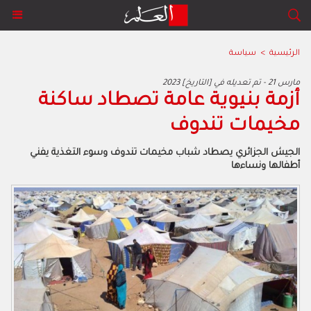
الرئيسية
>
سياسة
2023 مارس 21 - تم تعديله في [التاريخ]
أزمة بنيوية عامة تصطاد ساكنة
مخيمات تندوف
‬أطفالها‭ ‬ونساءها‭ ‬