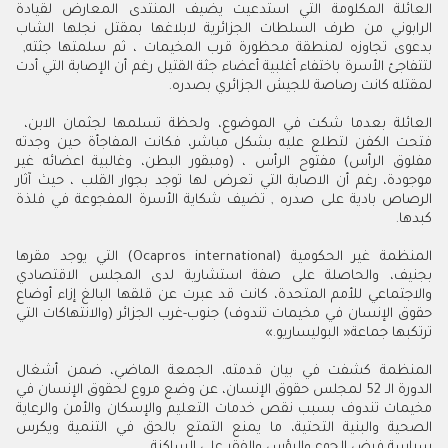
‬بدعوى‭ ‬تجاوزه‭ ‬لمنطقة‭ ‬محظورة‭ ‬قرب‭ ‬المخيمات‭ ‬،‭ ‬ثم‭ ‬سلمتها‭ ‬جثته‭ ,
‬لمقتله‭ ‬كانت‭ ‬رصاصة‭ ‬للجيش‭ ‬الجزائري‭ ‬بصدره‭ .‬
العائلة‭ ‬بعدما‭ ‬شكت‭ ‬في‭ ‬الموضوع،‭ ‬ولحظة‭ ‬تسلمها‭ ‬لجثمان‭ ‬الابن‭ ‬،‭
‬كبدها‭ .‬
‬ترتكبها‭ ‬جماعة‭ ‬‮«‬البوليساريو‮»‬‭.‬
‬سياسة‭ ‬فرض‭ ‬الجوع‭ ‬والبؤس‭ ‬والفقر‭ ‬على‭ ‬الساكنة‭ .‬