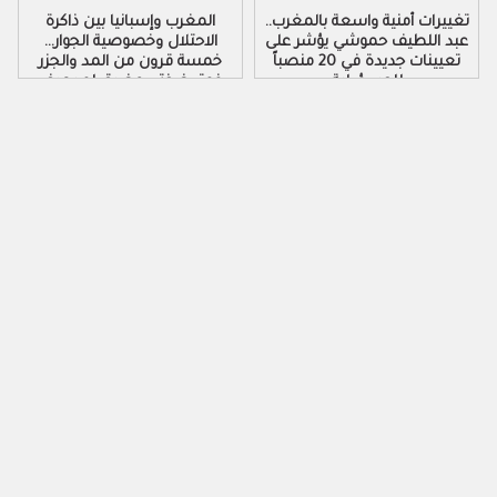
تغييرات أمنية واسعة بالمغرب..
المغرب وإسبانيا بين ذاكرة
عبد اللطيف حموشي يؤشر على
الاحتلال وخصوصية الجوار…
تعيينات جديدة في 20 منصباً
خمسة قرون من المد والجزر
للمسؤولية
فوق ضفتي مضيق لم يعرف
الهدوء