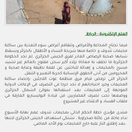
العلم الإلكترونية - الرباط
‬المحرومين‭ ‬من‭ ‬أدنى‭ ‬الحقوق‭ ‬الإنسانية‭ ‬كحرية‭ ‬التعبير‭ ‬و‭ ‬التنقل‭ .‬
‬ملفات‭ ‬الفساد‭ ‬و‭ ‬الاغتناء‭ ‬غير‭ ‬المشروع‭.‬
‬،‭ ‬بعد‭ ‬إطلاق‭ ‬النار‭ ‬عليه‭ ‬خارج‭ ‬المخيمات‭ ‬يوم‭ ‬الأحد‭ ‬الماضي‭.‬