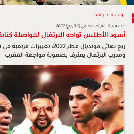
الرئيسية
>
رياضة
2022 ديسمبر 9 - تم تعديله في [التاريخ]
أسود الأطلس تواجه البرتغال لمواصلة كتابة 
ربع نهائي مونديال قطر 2022: تغ
ومدرب البرتغال يعترف بصعوبة مواجهة المغرب