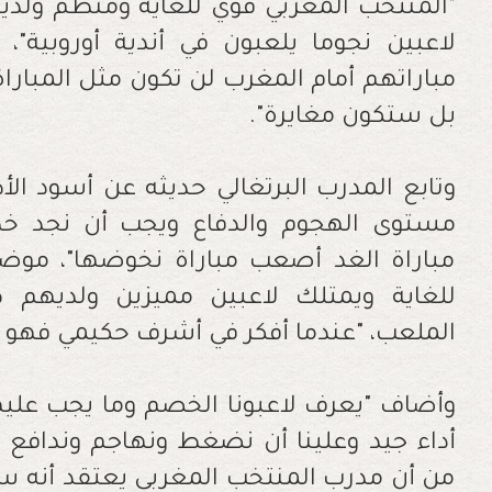
"المنتخب المغربي قوي للغاية ومنظم ولدي
لاعبين نجوما يلعبون في أندية أوروبية"،
مباراتهم أمام المغرب لن تكون مثل المبار
بل ستكون مغايرة".
وتابع المدرب البرتغالي حديثه عن أسود ا
مستوى الهجوم والدفاع ويجب أن نجد خ
مباراة الغد أصعب مباراة نخوضها"، موض
للغاية ويمتلك لاعبين مميزين ولديهم ط
الملعب، "عندما أفكر في أشرف حكيمي فهو 
وأضاف "يعرف لاعبونا الخصم وما يجب علي
أداء جيد وعلينا أن نضغط ونهاجم وندافع م
من أن مدرب المنتخب المغربي يعتقد أنه سي