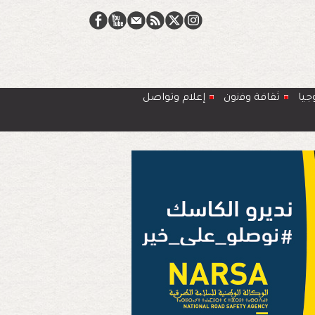
جيا
ﺛﻘﺎﻓﺔ وﻓﻧون
إعلام وتواصل