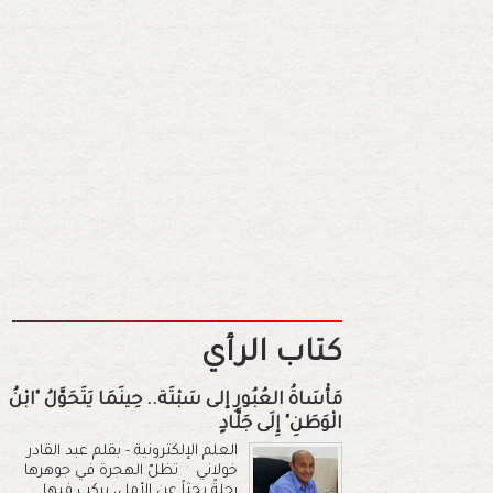
كتاب الرأي
مَأْسَاةُ العُبُورِ إلى سَبْتَة.. حِينَمَا يَتَحَوَّلُ "ابْنُ
الْوَطَنِ" إِلَى جَلَّادٍ
العلم الإلكترونية - بقلم عبد القادر
خولاني تظلّ الهجرة في جوهرها
رحلةً بحثاً عن الأمل، يركب فيها