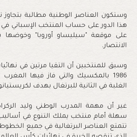
وستكون العناصر الوطنية مطالبة بتجاوز نش
هذا الدور على حساب المنتخب الإسباني في مب
على موقعة "سيليساو أوروبا" وخوضها بع
الانتصار.
وسبق للمنتخبين أن التقيا مرتين في نهائي
1986 بالمكسيك والتي فاز فيها المغرب 
الغلبة في الثانية للبرتغال بهدف لكريستيانو رونالدو ف
غير أن مهمة المدرب الوطني وليد الركرا
سهلة أمام منتخب يملك التنوع في أساليب ا
تتمتع العناصر البرتغالية في جميع الخطوط