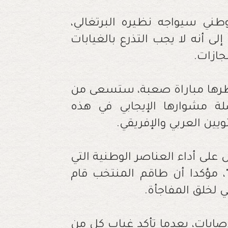
ني سيواجه نظيره البرتغالي،
لى أنه لا يجب التذرع بالغيابات
جازات.
تنتظرها مباراة صعبة، ستسعى من
لة مشوارها الإيجابي في هذه
ويين العربي والإفريقي.
 على أداء العناصر الوطنية التي
 مؤكدا أن طاقم المنتخب قام
 لخلق المفاجأة.
إصابات، بعدما تأكد غياب كل من