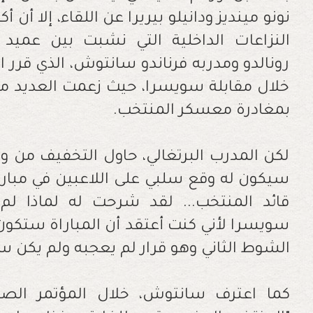
نونو مينديز ودانيلو بيريرا عن اللقاء، إلا أن 
النزاعات الداخلية التي نشبت بين عميد
رونالدو ومدربه فرناندو سانتوش، الذي قرر
خلال مقابلة سويسرا، حيث زعمت العديد من 
بمغادرة معسكر المنتخب.
لكن المدرب البرتغالي، حاول التخفيف من و
سيكون له وقع سلبي على اللاعبين في مباراة
قائد المنتخب... لقد شرحت له لماذا لم 
سويسرا لأني كنت أعتقد أن المباراة ستكو
الشوط الثاني وهو قرار لم يعجبه ولم يكن سع
كما اعترف سانتوش، خلال المؤتمر الصح