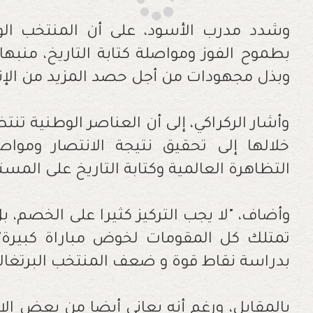
وشدد مدرب الأسود، على أن المنتخب الوط
بطموح الفوز ومواصلة كتابة التاريخ، منبها إ
وبذل مجهودات من أجل حصد المزيد من الإن
وأشار الركراكي، إلى أن العناصر الوطنية 
خلالها إلى تحقيق نتيجة الانتصار ومواص
التظاهرة العالمية وكتابة التاريخ على المست
وأضاف، "لا يجب التركيز كثيرا على الخصم، بل
تمتلك كل المقومات لخوض مباراة كبيرة"،
بدراسة نقاط قوة و ضعف المنتخب البرتغالي
بالمقابل، ورغم أنه يعاني أيضا من بعض ال