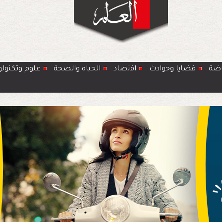
اضة
قضايا وحوادث
اﻗﺗﺻﺎد
الحياة والصحة
ﻋﻠوم وتكنولو