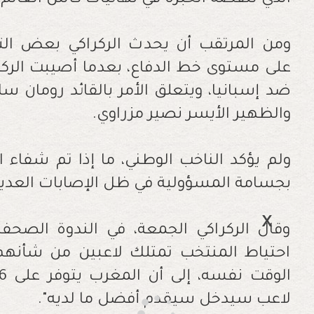
الذي تنقصه الخبرة في نهائيات كأس العالم.
ومن المرتقب أن يحدث الركراكي بعض التغ
على مستوى خط الدفاع، بعدما أصيبت الركائز
ضد إسبانيا، ويتعلق الأمر بالقائد رومان سا
والظهير الأيسر نصير مزراوي.
ولم يؤكد الناخب الوطني، ما إذا تم شفاء الل
بجسامة المسؤولية في ظل الإصابات العد
وقال الركراكي الجمعة، في الندوة الصحفي
احتياط المنتخب تمتلك لاعبين من شأنه
لاعب سيدخل سيقدم أفضل ما لديه".