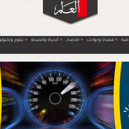
اضة
قضايا وحوادث
اﻗﺗﺻﺎد
الحياة والصحة
ﻋﻠوم وتكنولو