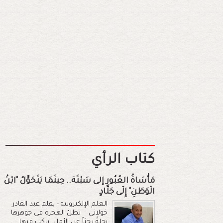
كتاب الرأي
مَأْسَاةُ العُبُورِ إلى سَبْتَة.. حِينَمَا يَتَحَوَّلُ "ابْنُ
الْوَطَنِ" إِلَى جَلَّادٍ
العلم الإلكترونية - بقلم عبد القادر
خولاني تظلّ الهجرة في جوهرها
رحلةً بحثاً عن الأمل، يركب فيها