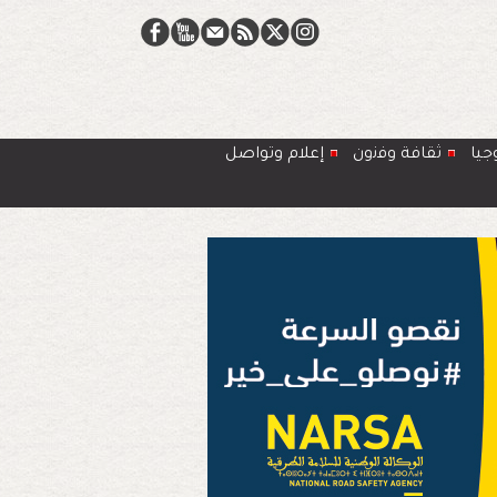
جيا
ﺛﻘﺎﻓﺔ وﻓﻧون
إعلام وتواصل