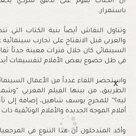
أن الكتاب يقوم على تدفق سردي يجعل 
باستمرار.
وتناول النقاش أيضاً بنية الكتاب التي ت
والعربي قبل الانفتاح على تجارب سينمائية عا
السينمائي كان خلال فترات معينة حدثاً ثقا
في ظل خضوع بعض الأفلام لتقسيمات أيديو
واستحضر اللقاء عدداً من الأعمال السينمائي
الطريبق، من بينها الفيلم المغربي “وشمة”
ليه؟” للمخرج يوسف شاهين، إضافة إلى تأثي
أفلام الموجة الجديدة والأفلام الوثائقية ذات ا
وأكد المتدخلون أن هذا التنوع في المرج