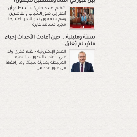
بين قبور في الماء ومستقبل مجهول؟
*بقلم: عبده حقي* لا أستطيع أن
أنظر إلى صور الشباب والقاصرين
وهم يندفعون نحو البحر باعتبارها
مجرد مشاهد عابرة
سبتة ومليلية... حين أعادت الأحداث إحياء
ملفٍ لم يُغلق
العلم الإلكترونية - بقلم فكري ولد
علي أعادت التطورات الأخيرة
المرتبطة بمدينة سبتة، وما رافقها
من عبور عدد من