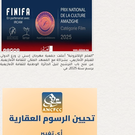
*العلم الإلكترونية* أعلنت جمعية مهرجان إسني ن ورغ الدولي
للفيلم الأمازيغي، بشراكة مع المعهد الملكي للثقافة الأمازيغية،
عن فتح باب الترشيح لنيل الجائزة الوطنية للثقافة الأمازيغية
برسم سنة 2025، في