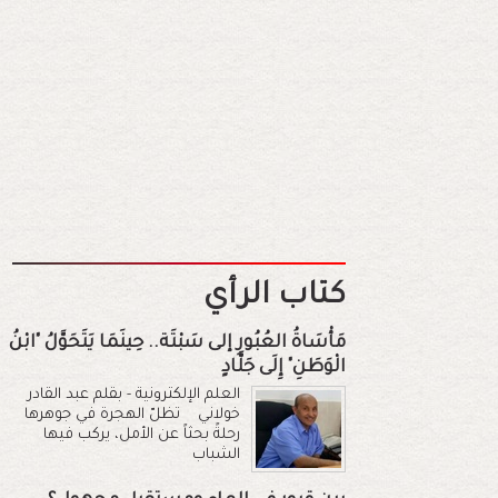
كتاب الرأي
مَأْسَاةُ العُبُورِ إلى سَبْتَة.. حِينَمَا يَتَحَوَّلُ "ابْنُ
الْوَطَنِ" إِلَى جَلَّادٍ
العلم الإلكترونية - بقلم عبد القادر
خولاني تظلّ الهجرة في جوهرها
رحلةً بحثاً عن الأمل، يركب فيها
الشباب