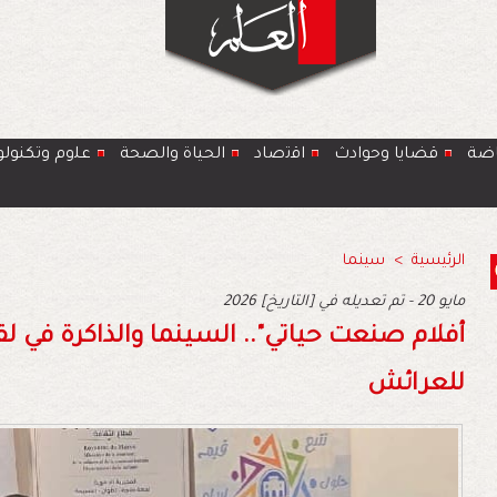
اضة
قضايا وحوادث
اﻗﺗﺻﺎد
الحياة والصحة
ﻋﻠوم وتكنولو
الرئيسية
>
سينما
2026 مايو 20 - تم تعديله في [التاريخ]
أفلام صنعت حياتي".. السينما والذاكرة في 
للعرائش