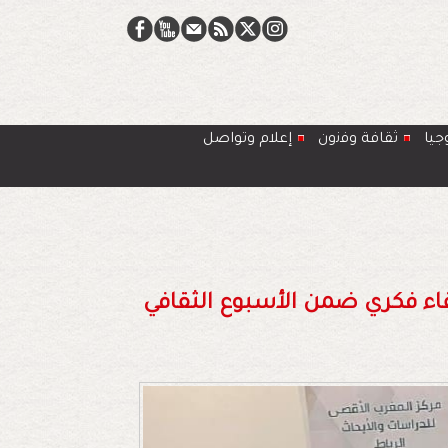
جيا
ﺛﻘﺎﻓﺔ وﻓﻧون
إعلام وتواصل
لقاء فكري ضمن الأسبوع الثقافي