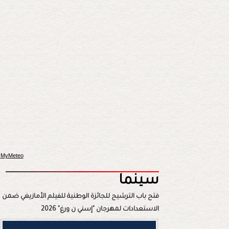
MyMeteo
سينما
فتح باب الترشيح للجائزة الوطنية للفيلم الأمازيغي ضمن
الاستعدادات لمهرجان "إسني ن ورغ" 2026