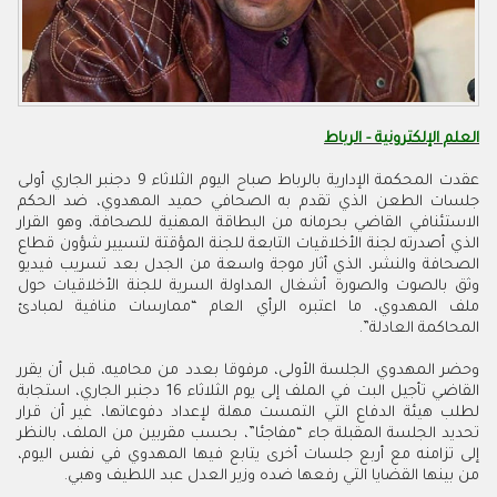
العلم الإلكترونية - الرباط
عقدت المحكمة الإدارية بالرباط صباح اليوم الثلاثاء 9 دجنبر الجاري أولى
جلسات الطعن الذي تقدم به الصحافي حميد المهدوي، ضد الحكم
الاستئنافي القاضي بحرمانه من البطاقة المهنية للصحافة، وهو القرار
الذي أصدرته لجنة الأخلاقيات التابعة للجنة المؤقتة لتسيير شؤون قطاع
الصحافة والنشر، الذي أثار موجة واسعة من الجدل بعد تسريب فيديو
وثق بالصوت والصورة أشغال المداولة السرية للجنة الأخلاقيات حول
ملف المهدوي، ما اعتبره الرأي العام “ممارسات منافية لمبادئ
المحاكمة العادلة”.
وحضر المهدوي الجلسة الأولى، مرفوقا بعدد من محاميه، قبل أن يقرر
القاضي تأجيل البت في الملف إلى يوم الثلاثاء 16 دجنبر الجاري، استجابة
لطلب هيئة الدفاع التي التمست مهلة لإعداد دفوعاتها، غير أن قرار
تحديد الجلسة المقبلة جاء “مفاجئا”، بحسب مقربين من الملف، بالنظر
إلى تزامنه مع أربع جلسات أخرى يتابع فيها المهدوي في نفس اليوم،
من بينها القضايا التي رفعها ضده وزير العدل عبد اللطيف وهبي.