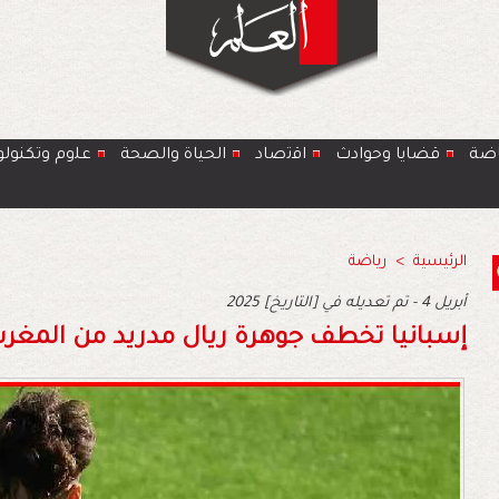
اضة
قضايا وحوادث
اﻗﺗﺻﺎد
الحياة والصحة
ﻋﻠوم وتكنولو
الرئيسية
>
رياضة
2025 أبريل 4 - تم تعديله في [التاريخ]
إسبانيا تخطف جوهرة ريال مدريد من المغر