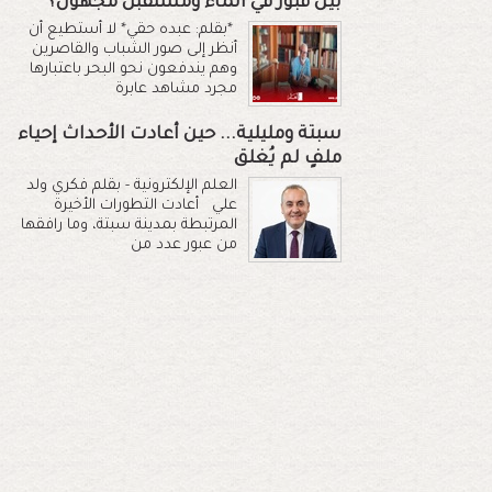
بين قبور في الماء ومستقبل مجهول؟
*بقلم: عبده حقي* لا أستطيع أن
أنظر إلى صور الشباب والقاصرين
وهم يندفعون نحو البحر باعتبارها
مجرد مشاهد عابرة
سبتة ومليلية... حين أعادت الأحداث إحياء
ملفٍ لم يُغلق
العلم الإلكترونية - بقلم فكري ولد
علي أعادت التطورات الأخيرة
المرتبطة بمدينة سبتة، وما رافقها
من عبور عدد من