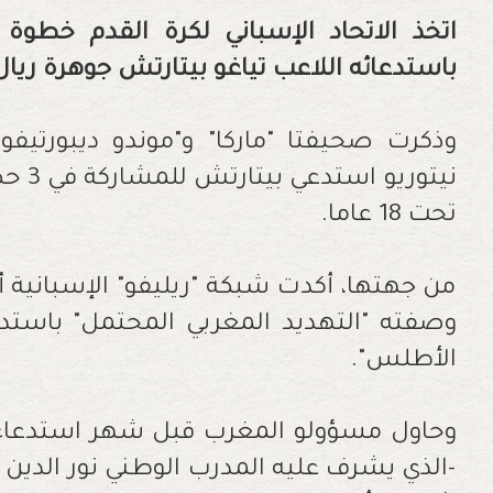
اتخذ الاتحاد الإسباني لكرة القدم خطوة
باستدعائه اللاعب تياغو بيتارتش جوهرة ريال 
وذكرت صحيفتا "ماركا" و"موندو ديبورتيفو"
نيتور
تحت 18 عاما.
من جهتها، أكدت شبكة "ريليفو" الإسبانية 
وصفته "التهديد المغربي المحتمل" باستد
الأطلس".
-الذي يشرف عليه المدرب الوطني نور الدين ال