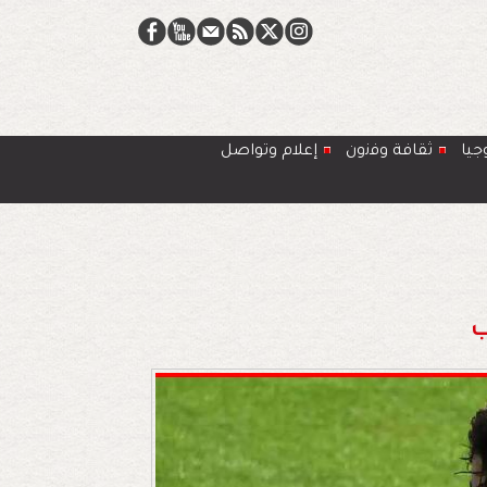
جيا
ﺛﻘﺎﻓﺔ وﻓﻧون
إعلام وتواصل
ب