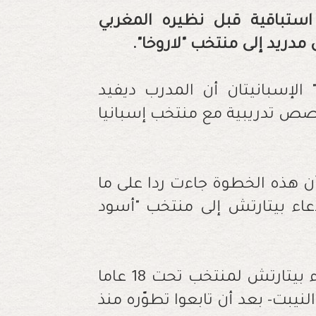
 استباقية قبل نظيره المغربي
مدريد إلى منتخب "لاروخا".
 الإسبانيتان أن المدرب ديفيد
يو استدعي بيتارتش للمشاركة في 3 حصص تدريبية مع منتخب إسبانيا
أن هذه الخطوة جاءت ردا على ما
عاء بيتارتش إلى منتخب "أسود
وحاول مسؤولو المغرب قبل شهر استدعاء بيتارتش لمنتخب تحت 18 عاما
نيبت- بعد أن تابعوا تطوّره منذ