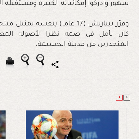
شهور وأدركوا إمكانياته الكبيرة ومستقبله ال
وقرّر بيتارتش (17 عاما) بنفسه ت
كان يأمل في ضمه نظرا لأصوله المغرب
المنحدرين من مدينة الحسيمة.
<
>