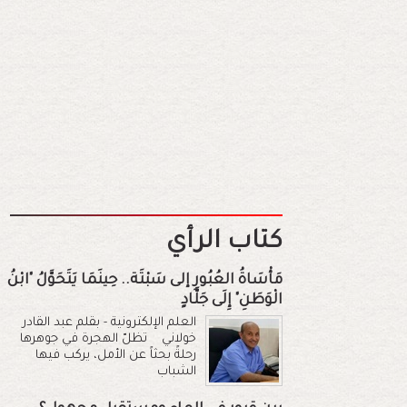
كتاب الرأي
مَأْسَاةُ العُبُورِ إلى سَبْتَة.. حِينَمَا يَتَحَوَّلُ "ابْنُ
الْوَطَنِ" إِلَى جَلَّادٍ
العلم الإلكترونية - بقلم عبد القادر
خولاني تظلّ الهجرة في جوهرها
رحلةً بحثاً عن الأمل، يركب فيها
الشباب