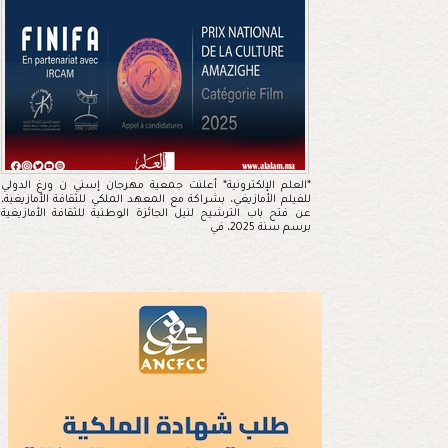
*العلم الإلكترونية* أعلنت جمعية مهرجان إسني ن ورغ الدولي
للفيلم الأمازيغي، بشراكة مع المعهد الملكي للثقافة الأمازيغية،
عن فتح باب الترشيح لنيل الجائزة الوطنية للثقافة الأمازيغية
برسم سنة 2025، في