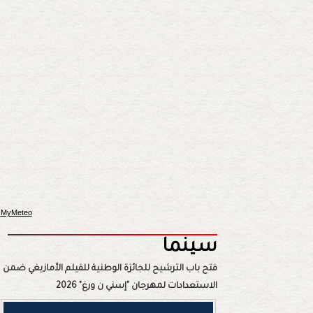
MyMeteo
سينما
فتح باب الترشيح للجائزة الوطنية للفيلم الأمازيغي ضمن
الاستعدادات لمهرجان "إسني ن ورغ" 2026