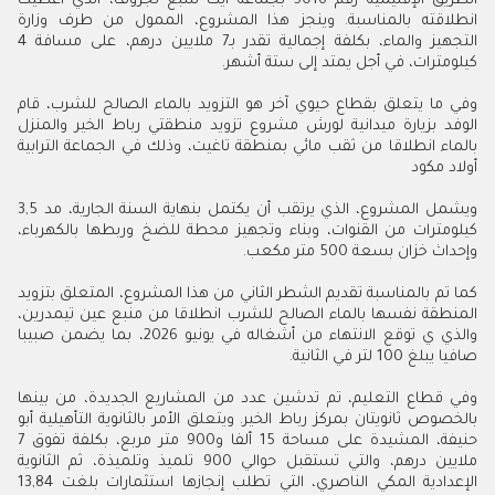
الطريق الإقليمية رقم 5016 بجماعة آيت سبع لجروف، الذي أعطيت
انطلاقته بالمناسبة. وينجز هذا المشروع، الممول من طرف وزارة
التجهيز والماء، بكلفة إجمالية تقدر بـ7 ملايين درهم، على مسافة 4
كيلومترات، في أجل يمتد إلى ستة أشهر.
وفي ما يتعلق بقطاع حيوي آخر هو التزويد بالماء الصالح للشرب، قام
الوفد بزيارة ميدانية لورش مشروع تزويد منطقتي رباط الخير والمنزل
بالماء انطلاقا من ثقب مائي بمنطقة تاغيت، وذلك في الجماعة الترابية
أولاد مكود
ويشمل المشروع، الذي يرتقب أن يكتمل بنهاية السنة الجارية، مد 3,5
كيلومترات من القنوات، وبناء وتجهيز محطة للضخ وربطها بالكهرباء،
وإحداث خزان بسعة 500 متر مكعب.
كما تم بالمناسبة تقديم الشطر الثاني من هذا المشروع، المتعلق بتزويد
المنطقة نفسها بالماء الصالح للشرب انطلاقا من منبع عين تيمدرين،
والذي ي توقع الانتهاء من أشغاله في يونيو 2026، بما يضمن صبيبا
صافيا يبلغ 100 لتر في الثانية.
وفي قطاع التعليم، تم تدشين عدد من المشاريع الجديدة، من بينها
بالخصوص ثانويتان بمركز رباط الخير. ويتعلق الأمر بالثانوية التأهيلية أبو
حنيفة، المشيدة على مساحة 15 ألفا و900 متر مربع، بكلفة تفوق 7
ملايين درهم، والتي تستقبل حوالي 900 تلميذ وتلميذة، ثم الثانوية
الإعدادية المكي الناصري، التي تطلب إنجازها استثمارات بلغت 13,84