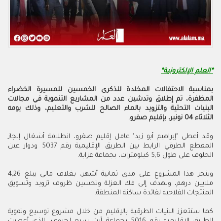
*العلم الإلكترونية*
بمناسبة الاحتفالات المخلدة للذكرى الخمسين للمسيرة الخضراء
المظفرة،
تم إطلاق وتدشين عدد من المشاريع التنموية في مجالات
البنيات التحتية والتزويد بالماء الصالح للشرب والتعليم، وذلك يومه
الثلاثاء 04 نونبر،
بإقليم صفرو
.
وقد أعطى "
إبراهيم أبو زيد"
عامل إقليم صفرو، انطلاقة أشغال إنجاز
المقطع الطرقي الرابط بين الطريق الإقليمية رقم 5037 ودوار عين
الحلوف على طول 5,6 كيلومترات، بجماعة عزابة.
وينجز هذا المشروع على مدى ثمانية أشهر، بغلاف مالي يبلغ 4,26
ملايين درهم، ويهدف إلى فك العزلة وتحسين ظروف تزويد وتسويق
المنتجات الفلاحية لفائدة ساكنة المنطقة.
كما ستتعزز البنيات الطرقية بالإقليم من خلال مشروع توسيع وتقوية