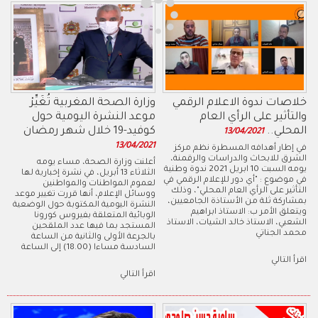
خلاصات ندوة الاعلام الرقمي
وزارة الصحة المغربية تُغَيِّرْ
والتأثير على الرأي العام
موعد النشرة اليومية حول
المحلي..
كوفيد-19 خلال شهر رمضان
13/04/2021
13/04/2021
في إطار أهدافه المسطرة نظم مركز
الشرق للابحاث والدراسات والرقمنة،
أعلنت وزارة الصحة، مساء يومه
يومه السبت 10 ابريل 2021 ندوة وطنية
الثلاثاء 13 أبريل، في نشرة إخبارية لها
في موضوع : "أي دور للإعلام الرقمي في
لعموم المواطنات والمواطنين
التأثير على الرأي العام المحلي"، وذلك
ووسائل الإعلام، أنها قررت تغيير موعد
بمشاركة ثلة من الأستاذة الجامعيين،
النشرة اليومية المكتوبة حول الوضعية
ويتعلق الأمر ب: الاستاذ ابراهيم
الوبائية المتعلقة بفيروس كورونا
الشعبي، الاستاذ خالد الشيات، الاستاذ
المستجد بما فيها عدد الملقحين
محمد الجناتي
بالجرعة الأولى والثانية من الساعة
السادسة مساءا (18.00) إلى الساعة
اقرأ التالي
اقرأ التالي