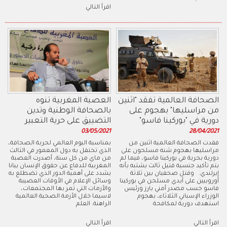
اقرأ التالي
الصحافة العالمية تفقد "اثنين
العصبة المغربية تنوه
من مراسليها" بهجوم على
بالصحافة الوطنية وتدين
دورية في "بوركينا فاسو"
التضييق على حرية التعبير
03/05/2021
28/04/2021
فقدت الصحافة العالمية اثنين من
بمناسبة اليوم العالمي لحرية الصحافة،
مراسليها بهجوم شنه مسلحون على
الذي تحتفل به دول المعمور في الثالث
دورية بحرية في بوركينا فاسو، فيما لم
من ماي من كل سنة، أصدرت العصبة
يتم تأكيد جنسية قتيل ثالث يشتبه بأنه
المغربية للدفاع عن حقوق الإنسان بيانا
إيرلندي. وقتل صحفيان بين ثلاثة
يشدد على أهمية الدور الذي تضطلع به
أوروبيين على أيدي مسلحن في بوركينا
وسائل الإعلام في الأوقات العصيبة
فاسو حسب مصدر أمني بارز ورئيس
والأزمات التي تمر بها المجتمعات،
الوزراء الإسباني الثلاثاء، بهجوم
لاسيما خلال الأزمة الصحية العالمية
استهدف دورية لمكافحة
الراهنة. العلم
اقرأ التالي
اقرأ التالي