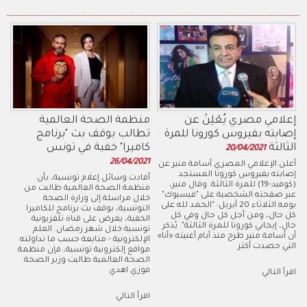
إعلامي مصري يُعْلِنْ عن
منظمة الصحة العالمية
إصابته بفيروس كورونا للمرة
تطالب بوقف بث "برنامج
الثالثة
كاميرا" خفية في تونس
20/04/2021
26/04/2021
أعلن الإعلامي المصري أسامة منير عن
إصابته بفيروس كورونا المستجد
أفادت وسائل إعلام تونسية، بأن
(كوفيد-19) للمرة الثالثة. وقال منير،
منظمة الصحة العالمية طالبت من
عبر صفحته الشخصية على "فيسبوك"
خلال مراسلة إلى وزارة الصحة
يومه الثلاثاء 20 أبريل: "الحمد لله على
التونسية، بوقف بث برنامج للكاميرا
كل حال، ومن أجل كل حال وفي كل
الخفية، يعرض على قناة تلفزيونية
حال، إيجابي كورونا للمرة الثالثة". يُذكر
تونسية خلال شهر رمضان. العلم
أن أسامة منير طرح منذ أيام أغنيته «أنا»
الإلكترونية - متابعة حسب ما تداولته
التي حصدت أكثر
مواقع إلكترونية تونسية، فإن منظمة
الصحة العالمية طالبت وزير الصحة
فوزي اهدي
اقرأ التالي
اقرأ التالي