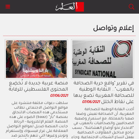
إعلام وتواصل
في تقرير "واقع حرية الصحافة
منصة عربية جديدة لا تُخضِع
بالمغرب".. النقابة الوطنية
المحتوى الفلسطيني للرقابة
للصحافة المغربية تضع يدها
07/06/2021
على نقاط الخلل
07/06/2021
سلطت دعوات مكثفة منتشرة على
مواقع التواصل الاجتماعي تطالب
أكدت النقابة الوطنية للصحافة
مستخدمي هذه المنصات الالتحاق
المغربية، أن الصحافة تعيش وضعا
بمنصة “باز” (baaz) الضوء على هذه
صعبا بالمملكة، مع استمرار وضعية
المنصة. العلم الإلكترونية - الرباط
الصحافيين والصحافيات بالمغرب في
جاءت المنصة كبديل لمواقع التواصل
“الانحدار نحو أوضاع الهشاشة”، بسبب
العملاقة على غرار فيسبوك وإنستغرام
تراجع مداخيل المقاولات الصحافية
وتويتر وغيرها التي تتهم بالتحيز ضد
بفعل اتساع الشبكات الاجتماعية. وجاء