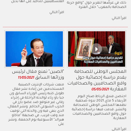
الفلسطينيين للتأكيد على أنها بديل
ذلك في عرضها لتقرير حول “واقع حرية
الصحافة بالمغرب” خلال الفترة
اقرأ التالي
اقرأ التالي
المجلس الوطني للصحافة
"الصين" تمنع مقال لرئيس
يقدم دراسة إحصائية حول
وزرائها السابق
11/05/2021
واقع الصحافيين والصحافيات
منعت شركات الإنترنت الصينية
المغاربة
المستخدمين من إعادة نشر مقال
05/05/2021
طويل كتبه رئيس الوزراء السابق ون
احتضن فندق الرباط صباح اليوم
جيا باو رثاء لوالدته الراحلة في إجراء
الأربعاء 5 ماي 2021 ندوة صحفية
رقابي غير متوقع ضد عضو بارز في
نظمها المجلس الوطني للصحافة
الحزب الشيوعي الحاكم. ونشر المقال،
والنشر، قدمت فيها دراسة إحصائية
الذي ينعي فيه ون والدته التي توفيت
حول واقع الصحافيين والصحافيات
منذ وقت قريب، في صحيفة "ماكاو
المغاربة.
هيرالد" الأسبوعية يوم الجمعة، ونشر
على
اقرأ التالي