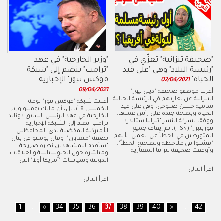
"صحيفة تنزانية" تعزّي في
"وزير الخارجية" في عهد
"رئيسة البلاد" وهي "على قيد
"ترامب" ينضم إلى "شبكة
الحياة"
فوكس نيوز" الإخبارية
02/04/2021
09/04/2021
أعرب موظفو صحيفة "ديلي نيوز"
التنزانية عن تعازيهم في الرئيسة الحالية
أعلنت شبكة "فوكس نيوز" يومه
سامية حسن صلوحي، وهي على قيد
الخميس 8 أبريل، أن مايك بومبيو وزير
الحياة وبصحة جيدة على رأس عملها.
الخارجية في عهد الرئيس السابق دونالد
ووفقا لشركة النشر "تنزانيا ستاندرد
ترامب انضم إلى الشبكة الإخبارية
نيوزبيبرز" (TSN)، تم إيقاف جميع
الأميركية المفضلة لدى المحافظين،
المتورطين في الخطأ عن العمل، لأنهم
بصفة "متعاون". وقال بومبيو في بيان
"فشلوا في ملاحظة وتصحيح الخطأ".
"سأقدم للمشاهدين نظرة صريحة
وأوقفت صحيفة تنزانيا المعيارية
ومباشرة حول الجيوسياسة والعلاقات
الدولية وسياسات "أمريكا أولا" التي
اقرأ التالي
اقرأ التالي
1
...
«
34
35
36
37
38
39
40
»
...
42