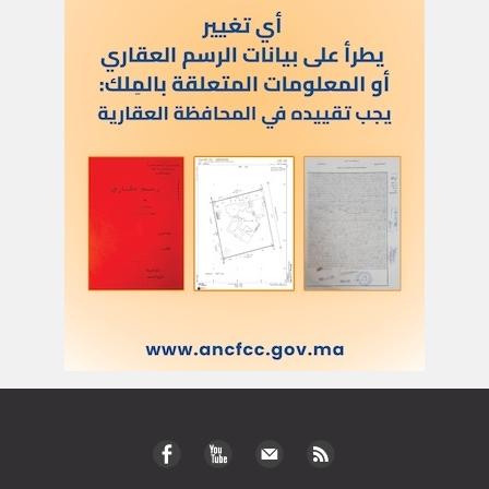
الاشتراك بالرسالة الاخبارية
أدخل بريدك الإلكتروني للتوصل بآخر الأخبار
العلم
اتصل بنا
للنشر في العلم
للإشهار
أركان
الحياة والصحة
تكنولوجيا وعلوم
ﺛﻘﺎﻓﺔ وﻓﻧون
إعلام وتواصل