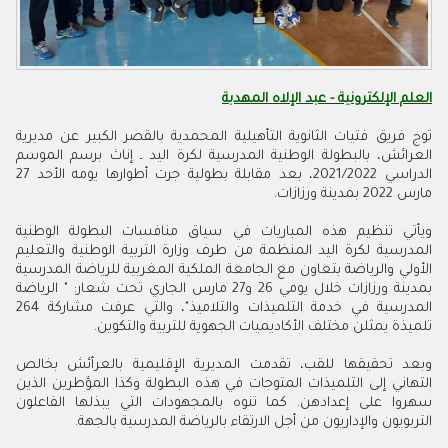
العلم الإلكترونية - عبد الإلاه المهدبة
توج فريق فتيات الثانوية التأهيلية المحمدية بالقصر الكبير عن مديرية
العرائش، بالبطولة الوطنية المدرسية لكرة اليد ـ إناث برسم الموسم
الدراسي 2021/2022، بعد مقابلة بطولية جرت أطوارها يومه الأحد 27
مارس 2022 بمدينة ورزازات.
ويأتي تنظيم هذه المباريات في سياق منافسات البطولة الوطنية
المدرسية لكرة اليد المنظمة من طرف وزارة التربية الوطنية والتعليم
الأولي والرياضة بتعاون مع الجامعة الملكية المغربية للرياضة المدرسية
بمدينة ورزازات خلال يومي 26 و27 مارس الجاري تحت شعار: " الرياضة
المدرسية في خدمة التلميذات والتلاميذ"، والتي عرفت مشاركة 264
تلميذة يمثلن مختلف الأكاديميات الجهوية للتربية والتكوين.
وبعد تحقيقها للقب، تقدمت المديرية الإقليمية بالعرأئش بخالص
التهاني إلى التلميذات المتوجات في هذه البطولة وكذا المؤطرين الذين
سهروا على إعدادهن. كما تنوه بالمجهودات التي يبذلها الفاعلون
التربويون والإداريون من أجل الارتقاء بالرياضة المدرسية بالجهة.