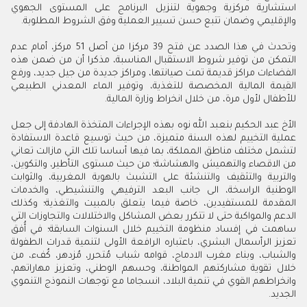
استشارية مركزية وجهوية لتنزيل البرنامج على المستوى الجهوي
والإقليمي وضمان تتبع حسن تسيير العملية وفق الشروط المطلوبة.
وتحدث في هذا الصدد عن فتح 39 مركزا من أصل 51 مركز، أمام عدم
التمكن من توفير شروط الاستقبال المناسبة، مذكرا أن من ضمن هذه
الفضاءات مراكز قديمة تمت صيانتها، ومراكز جديدة من جيل جديد، ورفع
القيمة المالية المخصصة للتغذية، وتوفير الماء المعدني الطبيعي
للأطفال لأول مرة، من خلال انخراط وزارة المالية.
الأخ عبد الحكيم بنعبد الله نوه بهذه الإجراءات المتخذة الهادفة إلى جعل
عملية التخييم لهذه السنة متميزة، من حيث توسيع قاعدة الاستفادة
لتشمل مختلف مناطق المملكة، بما فيها أساسا تلك التي مازالت تعاني
من الاقصاء والتهميش والهشاشة؛ من حيث مستوى التأطير، والتكوين،
والتربية والتثقيف والتنشئة على التشبث بالهوية المغربية، والثوابت
الوطنية الراسخة، الى جانب البعد الترفيهي والتنشيطي، والخدمات
المقدمة للمستفيدين، خاصة فيما يتعلق بالمبيت والتغذية؛ وكذلك
الدعم والمواكبة حتى لا تتكرر بعض المشاكل والاختلالات والتجاوزات التي
ساهمت في إفساد منظومة التخييم خلال السنوات السابقة؛ في أُفق
تعزيز الرأسمال البشري، باعتباره الرافعة الأولى لتنمية قدرات الطفولة
والشباب، وبناء مغرب الادماج، قوامه شباب مُتحرر، مُزدهر، كُفء، من
خلال تقوية مشاركتهم المواطنة، وحسهم الوطني، وتعزيز مهاراتهم،
وانخراطهم القوي في تنمية البلاد، انسجاما مع توجهات النموذج التنموي
الجديد.