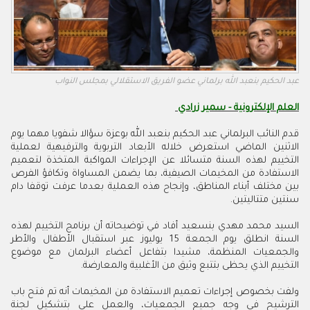
عبد الحكيم بنعبد الله برلماني عضو الفريق الاستقلالي بمجلس النواب
العلم الإلكترونية - سمير زرادي
قدم النائب البرلماني عبد الحكيم بنعبد الله بوعزة سؤالا شفويا مهما يوم
الاثنين الماضي استعرض خلاله الأبعاد التربوية والترفيهية لعملية
التخييم لهذه السنة متسائلا عن الإجراءات المواكبة المتخذة لتعميم
الاستفادة من المخيمات الصيفية، بما يضمن المساواة وتكافؤ الفرص
بين مختلف أبناء المناطق، وإنجاح هذه العملية بعدما عرفت توقفا دام
سنتين متتاليتين.
السيد محمد مهدي بنسعيد أفاد في توضيحاته أن برنامج التخييم لهذه
السنة انطلق يوم الجمعة 15 يوليوز عبر استقبال الأطفال والأطر
والجمعيات المنظمة، مشيدا بتفاعل أعضاء البرلمان مع موضوع
التخييم الذي يحظى بتتبع وثيق من الأغلبية والمعارضة.
ولفت بخصوص إجراءات تعميم الاستفادة من المخيمات أنه تم فتح باب
الترشيح في وجه جميع الجمعيات، والعمل على بتشكيل لجنة