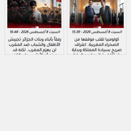
السبت 8 أغسطس 2026 - 15:39
السبت 8 أغسطس 2026 - 16:48
كولومبيا تقلب موقفها من
رفقاً بأبناء وبنات الجزائر: تجييش
الصحراء المغربية.. اعتراف
الأطفال والشباب ضد المغرب
صريح بسيادة المملكة وبداية
لن يهزم المغرب.. لكنه قد
شراكة استراتيجية مع الرباط
يصنع أجيالاً تتربى على الكذب
والكراهية والتزوير