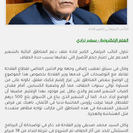
النائب البرلماني الكبير قادة
العلم الإلكترونية - سمير زرادي
تناول النائب البرلماني الكبير قادة ملف دعم المناطق النائية بالشعير
المدعم على اعتبار حجم الأضرار التي تعانيها بسبب حدة الجفاف.
وقال في سياق تعقيب إضافي وجهه يوم الاثنين الماضي لقطاع الفلاحة
تفاعلا مع التوضيحات التي قدمها وزير الفلاحة بخصوص هذا الموضوع
إن الوضع ببعض المناطق على غرار إقليم فكيك مقلق، لكونه عانى من
قساوة توالي سنوات الجفاف، مما أزم وضعية الكسابين، أمام فقدان
كميات الشعير المدعم والذي يظل غير موجود بهذا الإقليم، مضيفا أن
الوضع ازداد حدة، كما أن الشعير الذي يباع في الأسواق بلغ 500 درهم
للقنطار، فيما عرفت رؤوس الماشية تدنيا في الأثمان، ناهيك عن فرص
الشغل المنعدمة في هذه المناطق التي مازالت تواجه مظاهر متعددة
مثل الهشاشة والهجرة.
وكان السيد محمد صديقي وزير الفلاحة قد ذكر في توضيحاته أن البرنامج
الاستثنائي للحد من آثار الجفاف تم الشروع في تنزيله ابتداء من 18 فبراير