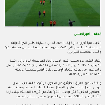
العلم - زهير العلالي
ألغيت مرة أخرى مباراة إياب نصف نهائي مسابقة كأس الكونفدرالية
الإفريقية لكرة القدم، التي كانت مقررة مساء اليوم الأحد بين نهضة بركان
واتحاد العاصمة الجزائري.
إلغاء اللقاء، جاء بسبب رفض لاعبي اتحاد العاصمة النزول إلى أرضية
الميدان احتجاجا على ارتداء نظرائهم في نهضة بركان قميصهم الرسمي
والمرخص من طرف الاتحاد الإفريقي لكرة القدم متضمنا خريطة
المملكة المغربية كاملة.
وتخلف لاعبو الفريق الجزائري عن الدخول إلى أرضية الملعب البلدي
ببركان، ودخل لاعبو فارس البرتقال فقط، ليغادروا بعدها وسط تحية
الجماهير المغربية التي رفعت "تيفو" يتضمن خريطة المملكة وشعارها
"الله، الوطن، الملك"، بينما تزين الكثيرون منهم بالأعلام الوطنية.