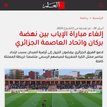
الرئيسية
>
رياضة
2024 أبريل 28 - تم تعديله في [التاريخ]
إلغاء مباراة الإياب بين نهضة
بركان واتحاد العاصمة الجزائري
لاعبو الفريق الجزائري يرفضون النزول إلى أرضية الميدان بسبب ارتداء
عناصر ممثل الكرة المغربية قميصهم الرسمي متضمنا خريطة المملكة
كاملة