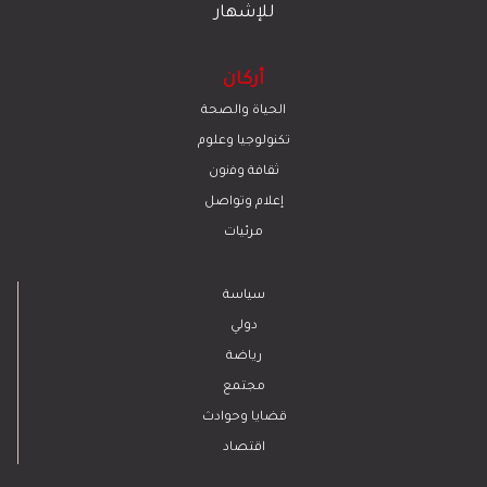
للإشهار
أركان
الحياة والصحة
تكنولوجيا وعلوم
ﺛﻘﺎﻓﺔ وﻓﻧون
إعلام وتواصل
مرئيات
سياسة
دولي
رياضة
مجتمع
قضايا وحوادث
اقتصاد