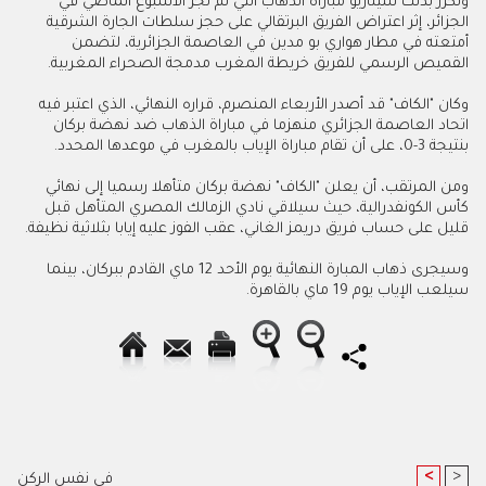
وتكرر بذلك سيناريو مباراة الذهاب التي لم تجر الأسبوع الماضي في
الجزائر، إثر اعتراض الفريق البرتقالي على حجز سلطات الجارة الشرقية
أمتعته في مطار هواري بو مدين في العاصمة الجزائرية، لتضمن
القميص الرسمي للفريق خريطة المغرب مدمجة الصحراء المغربية.
وكان "الكاف" قد أصدر الأربعاء المنصرم، قراره النهائي، الذي اعتبر فيه
اتحاد العاصمة الجزائري منهزما في مباراة الذهاب ضد نهضة بركان
بنتيجة 3-0، على أن تقام مباراة الإياب بالمغرب في موعدها المحدد
.
ومن المرتقب، أن يعلن "الكاف" نهضة بركان متأهلا رسميا إلى نهائي
كأس الكونفدرالية، حيث سيلاقي نادي الزمالك المصري المتأهل قبل
قليل على حساب فريق دريمز الغاني، عقب الفوز عليه إيابا بثلاثية نظيفة
.
وسيجرى ذهاب المبارة النهائية يوم الأحد 12 ماي القادم ببركان، بينما
سيلعب الإياب يوم 19 ماي بالقاهرة
.
<
>
في نفس الركن