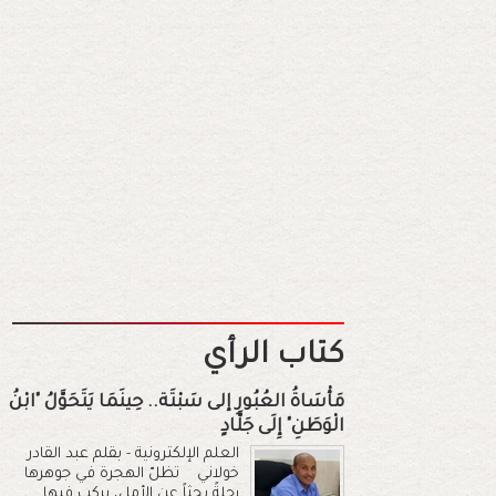
كتاب الرأي
مَأْسَاةُ العُبُورِ إلى سَبْتَة.. حِينَمَا يَتَحَوَّلُ "ابْنُ
الْوَطَنِ" إِلَى جَلَّادٍ
العلم الإلكترونية - بقلم عبد القادر
خولاني تظلّ الهجرة في جوهرها
رحلةً بحثاً عن الأمل، يركب فيها