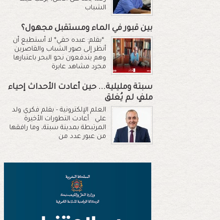
الشباب
بين قبور في الماء ومستقبل مجهول؟
*بقلم: عبده حقي* لا أستطيع أن
أنظر إلى صور الشباب والقاصرين
وهم يندفعون نحو البحر باعتبارها
مجرد مشاهد عابرة
سبتة ومليلية... حين أعادت الأحداث إحياء
ملفٍ لم يُغلق
العلم الإلكترونية - بقلم فكري ولد
علي أعادت التطورات الأخيرة
المرتبطة بمدينة سبتة، وما رافقها
من عبور عدد من