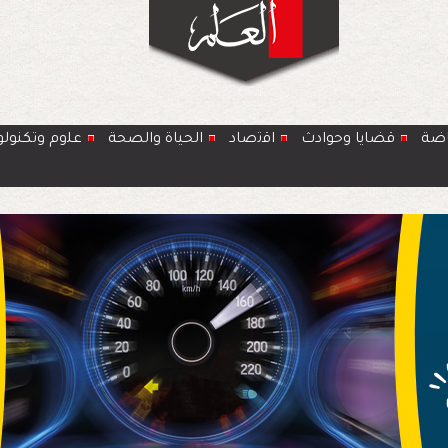
اضة
قضايا وحوادث
اﻗﺗﺻﺎد
الحياة والصحة
ﻋﻠوم وتكنولو