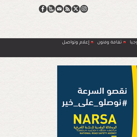
جيا
ﺛﻘﺎﻓﺔ وﻓﻧون
إعلام وتواصل