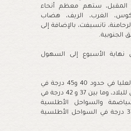
ء المقبل، ستهم معظم أنحاء
كوس، الغرب، الريف، هضاب
رحامنة، تانسيفت، بالإضافة إلى
 الجنوبية.
ن نهاية الأسبوع إلى السهول
وبحسب المديرية، ستكون درجات الحرارة العليا في حدود 40 و45 درجة في
السهول الداخلية والجنوب والجنوب الشرقي للبلاد، وما بين 37 و 42 درجة في
شياضمة والسواحل الأطلسية
الوسطى، في حين ستتراوح ما بين 34 و 37 درجة في السواحل الأطلسية