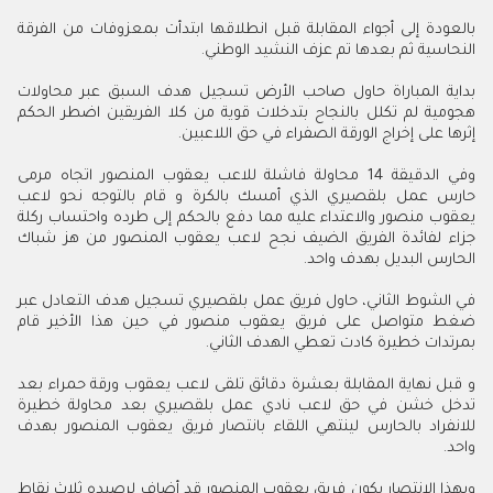
بالعودة إلى أجواء المقابلة قبل انطلاقها ابتدأت بمعزوفات من الفرقة
النحاسية ثم بعدها تم عزف النشيد الوطني.
بداية المباراة حاول صاحب الأرض تسجيل هدف السبق عبر محاولات
هجومية لم تكلل بالنجاح بتدخلات قوية من كلا الفريقين اضطر الحكم
إثرها على إخراج الورقة الصفراء في حق اللاعبين.
وفي الدقيقة 14 محاولة فاشلة للاعب يعقوب المنصور اتجاه مرمى
حارس عمل بلقصيري الذي أمسك بالكرة و قام بالتوجه نحو لاعب
يعقوب منصور والاعتداء عليه مما دفع بالحكم إلى طرده واحتساب ركلة
جزاء لفائدة الفريق الضيف نجح لاعب يعقوب المنصور من هز شباك
الحارس البديل بهدف واحد.
في الشوط الثاني، حاول فريق عمل بلقصيري تسجيل هدف التعادل عبر
ضغط متواصل على فريق يعقوب منصور في حين هذا الأخير قام
بمرتدات خطيرة كادت تعطي الهدف الثاني.
و قبل نهاية المقابلة بعشرة دقائق تلقى لاعب يعقوب ورقة حمراء بعد
تدخل خشن في حق لاعب نادي عمل بلقصيري بعد محاولة خطيرة
للانفراد بالحارس لينتهي اللقاء بانتصار فريق يعقوب المنصور بهدف
واحد.
وبهذا الانتصار يكون فريق يعقوب المنصور قد أضاف لرصيده ثلاث نقاط