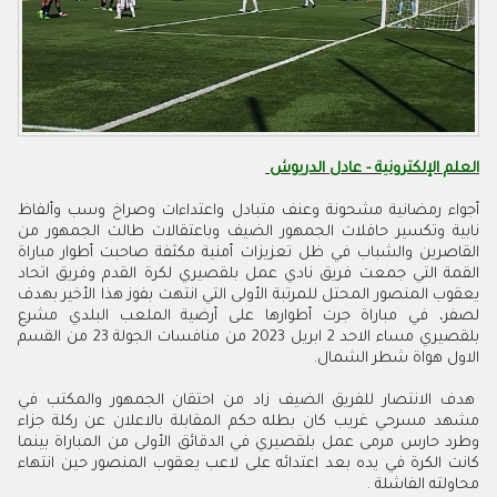
العلم الإلكترونية - عادل الدريوش
أجواء رمضانية مشحونة وعنف متبادل واعتداءات وصراخ وسب وألفاظ
نابية وتكسير حافلات الجمهور الضيف وباعتقالات طالت الجمهور من
القاصرين والشباب في ظل تعزيزات أمنية مكثفة صاحبت أطوار مباراة
القمة التي جمعت فريق نادي عمل بلقصيري لكرة القدم وفريق اتحاد
يعقوب المنصور المحتل للمرتبة الأولى التي انتهت بفوز هذا الأخير بهدف
لصفر، في مباراة جرت أطوارها على أرضية الملعب البلدي مشرع
بلقصيري مساء الاحد 2 ابريل 2023 من منافسات الجولة 23 من القسم
الاول هواة شطر الشمال.
هدف الانتصار للفريق الضيف زاد من احتقان الجمهور والمكتب في
مشهد مسرحي غريب كان بطله حكم المقابلة بالاعلان عن ركلة جزاء
وطرد حارس مرمى عمل بلقصيري في الدقائق الأولى من المباراة بينما
كانت الكرة في يده بعد اعتدائه على لاعب يعقوب المنصور حين انتهاء
محاولته الفاشلة .