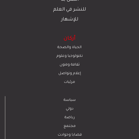
للنشر في العلم
للإشهار
أركان
الحياة والصحة
تكنولوجيا وعلوم
ﺛﻘﺎﻓﺔ وﻓﻧون
إعلام وتواصل
مرئيات
سياسة
دولي
رياضة
مجتمع
قضايا وحوادث