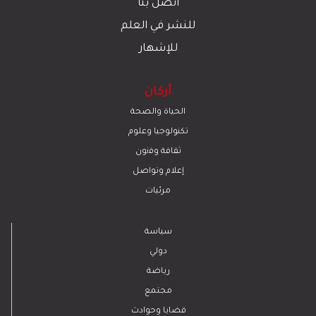
اتصل بنا
للنشر في العلم
للإشهار
أركان
الحياة والصحة
تكنولوجيا وعلوم
ﺛﻘﺎﻓﺔ وﻓﻧون
إعلام وتواصل
مرئيات
سياسة
دولي
رياضة
مجتمع
قضايا وحوادث