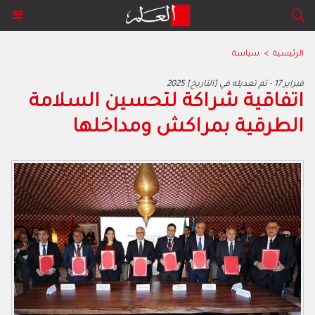
الرئيسية
>
سياسة
2025 فبراير 17 - تم تعديله في [التاريخ]
اتفاقية شراكة لتحسين السلامة
الطرقية بمراكش ومداخلها