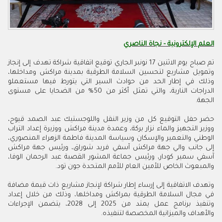
العلم الإلكترونية - نجاة الناصري
تم صباح يوم الاثنين 17 نونبر الجاري توقيع اتفاقية شراكة تهدف إلى إنجاز
وتمويل مشاريع لتحسين السلامة الطرقية بمدينة مراكش ومداخلها،
وذلك في إطار الحد من حوادث السير التي يتورط فيها مستعملو
الدراجات النارية، والتي تمثل أكثر من 50% من الضحايا على مستوى
الجهة.
حضر حفل التوقيع كل من وزير النقل واللوجستيك عبد الصمد قيوح،
ووزير التجهيز والماء نزار بركة، وعمدة مدينة مراكش ووزيرة إعداد التراب
الوطني والتعمير والإسكان وسياسة المدينة فاطمة الزهراء المنصوري،
إلى جانب والي جهة مراكش آسفي فريد شوراق، ورئيس جهة مراكش
آسفي سمير كودار، ورئيس جماعة المشور القصبة عبد الرحمان الوفا،
والمبعوث الخاص للأمين العام للأمم المتحدة جون تود.
وتهدف الاتفاقية إلى إرساء إطار شراكة لإنجاز مشاريع ذات قيمة مضافة
في مجال السلامة الطرقية بمراكش ومداخلها، وذلك من خلال إعداد
وتنفيذ برنامج عمل يمتد من 2025 إلى 2028، يتضمن الإجراءات
والأهداف والميزانية المخصصة لتنفيذه.