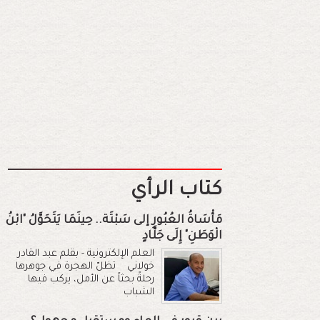
كتاب الرأي
مَأْسَاةُ العُبُورِ إلى سَبْتَة.. حِينَمَا يَتَحَوَّلُ "ابْنُ
الْوَطَنِ" إِلَى جَلَّادٍ
العلم الإلكترونية - بقلم عبد القادر
خولاني تظلّ الهجرة في جوهرها
رحلةً بحثاً عن الأمل، يركب فيها
الشباب