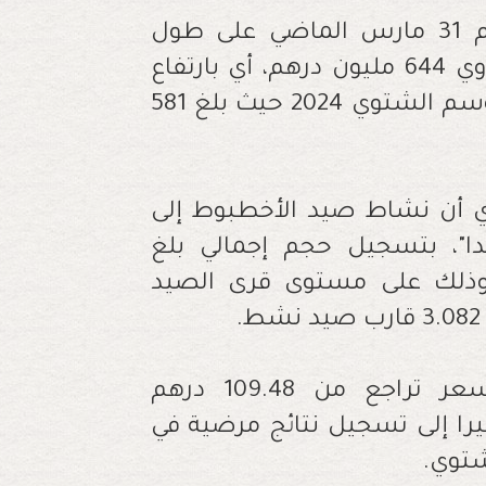
اختتم موسم صيد الأخطبوط الشتوي يوم 31 مارس الماضي على طول
الساحل الوطني بتسجيل رقم قياسي يساوي 644 مليون درهم، أي بارتفاع
ملحوظ نسبته 10,77 في المائة، مقارنة بالموسم الشتوي 2024 حيث بلغ 581
حري أن نشاط صيد الأخطبوط إلى
 جدا"، بتسجيل حجم إجمالي بلغ
644 مليون درهم، وذلك على مستوى قرى الصيد
وبحسب المصدر ذاته، فإن متوسط السعر تراجع من 109.48 درهم
كيلوغرام، مشيرا إلى تسجيل نتائج مرضية في
شتوي.