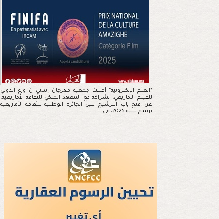
*العلم الإلكترونية* أعلنت جمعية مهرجان إسني ن ورغ الدولي
للفيلم الأمازيغي، بشراكة مع المعهد الملكي للثقافة الأمازيغية،
عن فتح باب الترشيح لنيل الجائزة الوطنية للثقافة الأمازيغية
برسم سنة 2025، في