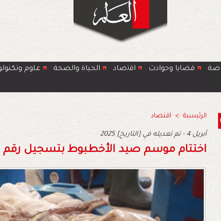
اضة
قضايا وحوادث
اﻗﺗﺻﺎد
الحياة والصحة
ﻋﻠوم وتكنولو
الرئيسية
>
اقتصاد
2025 أبريل 4 - تم تعديله في [التاريخ]
اختتام موسم صيد الأخطبوط بتسجيل رقم 