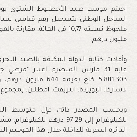
مليون درهم.
وأفادت كتابة الدولة المكلفة بالصيد الب
غاية 31 مارس المنصرم اعتبر "مرضي
5.881.303 كلغ بقيمة 
لاساركا، البويردة، انتريفت، امطلان، بمجموع 3.082 قارب صيد نشط.
للكيلوغرام إلى 97.29 درهم لل
الدائرة البحرية للداخلة خلال هذا الموسم ال