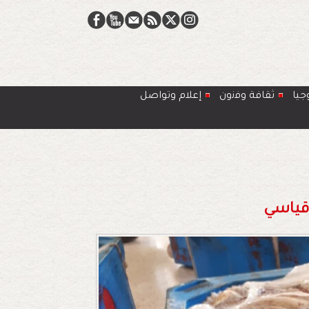
جيا
ﺛﻘﺎﻓﺔ وﻓﻧون
إعلام وتواصل
قياسي