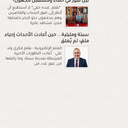
بين قبور في الماء ومستقبل مجهول؟
*بقلم: عبده حقي* لا أستطيع أن
أنظر إلى صور الشباب والقاصرين
وهم يندفعون نحو البحر باعتبارها
مجرد مشاهد عابرة
سبتة ومليلية... حين أعادت الأحداث إحياء
ملفٍ لم يُغلق
العلم الإلكترونية - بقلم فكري ولد
علي أعادت التطورات الأخيرة
المرتبطة بمدينة سبتة، وما رافقها
من عبور عدد من