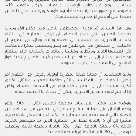
شأنه أن يرفع من حالات الإصابات والوفيات بمرض «كوفيد 19»،
خصوصا مع ظهور متحورات جديدة أبرزها «أوميكرون» بما يعني ذلك من
ضغط على أقسام الإنعاش بالمستشفيات
.
وفي هذا السياق أكد مولاي المصطفى الناجي، مدير مختبر الفيروسات
بجامعة الحسن الثاني بالدار البيضاء، أن تراخي المغاربة في الالتزام
بالتدابير الاحترازية قد يتسبب في نكسة وبائية، وقال في تصريح ل
«العلم» إن التساهل مع المواطنين قد يضر بصحتهم، مذكرا بالانتكاسة
التي تعيشها ألمانيا وبريطانيا وفرنسا والدانمارك وأستراليا جراء استهتار
مواطنيها
.
وأشار إلى أن هناك قرارا سيصدر قريبا يقضي بإلزامية جواز
التلقيح في الفضاءات والإدارات العمومية
.
وتابع المتحدث، أن حماية صحة المغاربة أولوية، وفرض جواز التلقيح أمر
إيجابي للحفاظ على المكتسبات التي حققها المغرب، وبالتالي تفادي
الكارثة، مشددا على أن المغرب حاليا يوجد في المنطقة الخضراء، ولكن
إذا لم يتم التقيد بالتدابير الاحترازية يمكن أن يحدث ما لا يحمد عقباه
.
وأوضح مدير مختبر الفيروسات بجامعة الحسن الثاني،أن حالة الفتور
وعدم الإقبال على عملية التلقيح ساهم في التخلص من عدد كبير من
الحقنات التي انتهت مدة صلاحيتها، وهذا يكبد الدولة خسائر مادية كبيرة،
مشيرا إلى أن 5 بالمائة فقط من المغاربة الذين تم تلقيحهم بالجرعة
الثالثة و67 بالمائة بالجرعة الأولى، و62 بالمائة بالجرعة الثانية، ويتطلب
الوصول إلى 80 بالمائة لتحقيق المناعة الجماعية
.