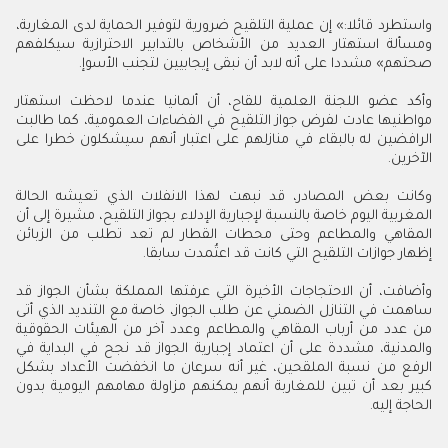
واستطرد قائلا
:
» إن عملية التلقيح ضرورية لتوفير الحماية لدى المغاربة،
ومسألة استهتار العديد من الأشخاص بالتدابير الاحترازية سيكلفهم
صحتهم» مشددا على أنه لابد أن نبقى إيجابيين لتجنب الأسوإ
.
وأكد عضو اللجنة العلمية للقاح، أن ألمانيا عندما لاحظت استهتار
مواطنيها عادت لفرض جواز التلقيح في الفضاءات العمومية، كما طالبت
الرافضين له بالبقاء في منازلهم على اعتبار أنهم سيشكلون خطرا على
الآخرين
.
وكانت بعض المصادر، قد نبهت لهذا الانفلات الذي تعيشه الحالة
المغربية اليوم خاصة بالنسبة لإجبارية الإدلاء بجواز التلقيح، مشيرة إلى أن
المقاهي والمطاعم وحتى محطات القطار لم تعد تطلب من الزبائن
إظهار جوازات التلقيح التي كانت قد اعتُمدت سابقا
.
وأضافت، أن الاحتجاجات الأخيرة التي عرفتها المملكة بشأن الجواز قد
ساهمت في التنازل الضمني عن طلب الجواز، خاصة مع التنديد الذي أتى
من عدد من أرباب المقاهي والمطاعم وعدد آخر من الهيئات الحقوقية
والمدنية، مشددة على أن اعتماد إجبارية الجواز قد نجح في البداية في
الرفع من نسبة الملقحين، غير أنه سرعان ما انخفضت الأعداد بشكل
كبير بعد أن تبين للمغاربة أنهم يمكنهم مزاولة مهامهم اليومية بدون
الحاجة إليه
.