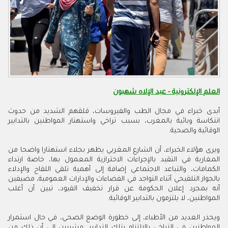
العلم الإلكترونية - عبد الإلاه شهبون
أبدى خبراء في مجال الطب والفيروسات، قلقهم الشديد من حدوث
انتكاسة وبائية بالمغرب، بسبب تراخي واستهتار المواطنين بالتدابير
الوقائية والصحية
.
ويرى هؤلاء الخبراء، أن الشارع المغربي يظهر بجلاء استهتارا واضحا من
المغاربة في التقيد بالإجراءات الاحترازية المعمول بها، خاصة ارتداء
الكمامات، والتباعد الاجتماعي إضافة إلى أهمية تلقي اللقاح والإدلاء
بالجواز التلقيحي أثناء التواجد في الفضاءات والإدارات العمومية، مضيفين
أنه بمجرد إعلان الحكومة عن قرار تخفيف القيود، تبين أن أغلب
المواطنين، لا يلتزمون بالتدابير الوقائية
.
ويحذر العديد من الأطباء، إلى خطورة الوضع الصحي، في حال استمرار
المواطنين في التراخي بالالتزام بتلك التدابير، مشيرين إلى أن ذلك من