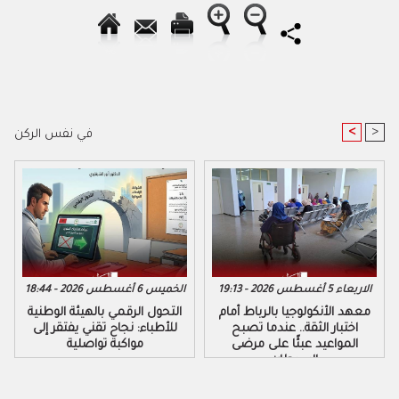
<
>
في نفس الركن
الاربعاء 5 أغسطس 2026 - 19:13
الخميس 6 أغسطس 2026 - 18:44
معهد الأنكولوجيا بالرباط أمام
التحول الرقمي بالهيئة الوطنية
اختبار الثقة.. عندما تصبح
للأطباء: نجاح تقني يفتقر إلى
المواعيد عبئًا على مرضى
مواكبة تواصلية
السرطان