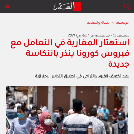
الرئيسية
>
الحياة والصحة
2021 ديسمبر 13 - تم تعديله في [التاريخ]
‬جديدة
بعد‭ ‬تخفيف‭ ‬القيود‭ ‬والتراخي‭ ‬في‭ ‬تطبيق‭ ‬التدابير‭ ‬الاحترازية