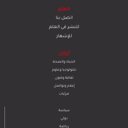
العلم
اتصل بنا
للنشر في العلم
للإشهار
أركان
الحياة والصحة
تكنولوجيا وعلوم
ﺛﻘﺎﻓﺔ وﻓﻧون
إعلام وتواصل
مرئيات
سياسة
دولي
رياضة