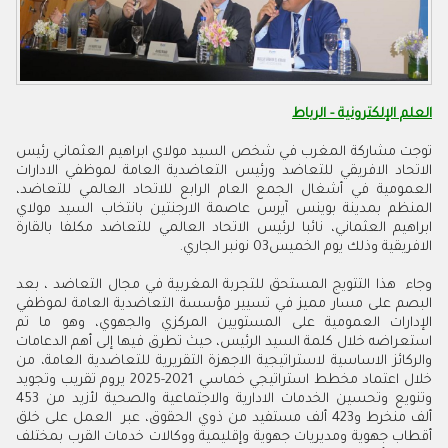
العلم الإلكترونية - الرباط
توجت مشاركة المغرب في شخص السيد مولاي ابراهيم العثماني رئيس
الاتحاد الافريقي للتعاضد ورئيس التعاضدية العامة لموظفي الادارات
العمومية في أشغال الجمع العام الرابع للاتحاد العالمي للتعاضد،
المنظم بمدينة بوينس آيرس عاصمة الارجنتين بانتخاب السيد مولاي
ابراهيم العثماني، نائبا لرئيس الاتحاد العالمي للتعاضد مكلفا بالقارة
الافريقية وذلك يوم الخميس03 نونبر الجاري.
وجاء هذا التتويج المستحق للتجربة المغربية في مجال التعاضد ، بعد
البصم على مسار مميز في تسيير مؤسسة التعاضدية العامة لموظفي
الإدارات العمومية على المستويين المركزي والجهوي، وهو ما تم
استعراضه خلال كلمة السيد الرئيس، حيث تطرق فيها إلى أهم الدعامات
والركائز الاساسية لاستراتيجية الاجهزة التقريرية للتعاضدية العامة، من
خلال اعتماد مخطط استراتيجي خماسي 2021-2025 يروم تقريب وتجويد
وتنويع وتحسين الخدمات الادارية والاجتماعية والصحية لأزيد من 453
ألف منخرط و423 ألف مستفيد من ذوي الحقوق، عبر العمل على خلق
أقطاب جهوية ومديريات جهوية وإقليمية ووكالات خدمات القرب بمختلف