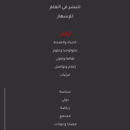
للنشر في العلم
للإشهار
أركان
الحياة والصحة
تكنولوجيا وعلوم
ﺛﻘﺎﻓﺔ وﻓﻧون
إعلام وتواصل
مرئيات
سياسة
دولي
رياضة
مجتمع
قضايا وحوادث