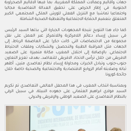
جهات وأقاليم وعمالات المملكة المغربية، بما فيها الاقاليم الصحراوية
الجنوبية. في إطار الحرص على تحقيق العدالة التعاضدية مجاليا
واجتماعيا تماشيا مع التنزيل الفعلي للورش الملكي المجتمعي الكبير
المتعلق بتعميم الحماية الاجتماعية والتغطية الصحية الشاملة.
كما جاء هذا التتويج نتيجة المجهودات الجبارة التي بذلها السيد الرئيس
في سبيل إرساء دعائم اللامركزية واللاتمركز عبر العمل على نقل
مجموعة من الاختصاصات التي كانت حكرا على العاصمة الرباط، إلى
الجهات مثل المراقبة الطبية والتحصيل والشكايات وملفات الاحتياط
الاجتماعي. بالإضافة إلى احتلال المغرب مكانة متميزة على الصعيد
الافريقي من خلال ترأس الاتحاد الافريقي للتعاضد، بهدف تعزيز التعاون
جنوب-جنوب وتبادل الخبرات ومحاولة إرساء نظام تعاضدي متين، أظهر
ثباته وصلابته أمام الزوابع الاقتصادية والاجتماعية والصحية خاصة خلال
جائحة كورونا.
وبمناسبة انتخاب المغرب في هذا المحفل العالمي التعاضدي تم تكريم
السيد مولاي ابراهيم العثماني على جهوده النبيلة، في سبيل الرقي
بالنظام التعاضدي على الصعيد الوطني والإفريقي والدولي
.