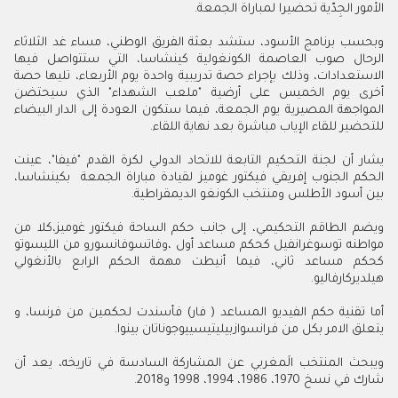
الأمور الجِدّية تحضيرا لمباراة الجمعة.
وبحسب برنامج الأسود، ستشد بعثة الفريق الوطني، مساء غد الثلاثاء
الرحال صوب العاصمة الكونغولية كينشاسا، التي ستتواصل فيها
الاستعدادات، وذلك بإجراء حصة تدريبية واحدة يوم الأربعاء، تليها حصة
أخرى يوم الخميس على أرضية "ملعب الشهداء" الذي سيحتضن
المواجهة المصيرية يوم الجمعة، فيما ستكون العودة إلى الدار البيضاء
للتحضير للقاء الإياب مباشرة بعد نهاية اللقاء.
يشار أن لجنة التحكيم التابعة للاتحاد الدولي لكرة القدم "فيفا"، عينت
الحكم الجنوب إفريقي فيكتور غوميز لقيادة مباراة الجمعة بكينشاسا،
بين أسود الأطلس ومنتخب الكونغو الديمقراطية.
ويضم الطاقم التحكيمي، إلى جانب حكم الساحة فيكتور غوميز،كلا من
مواطنه توسوغرانفيل كحكم مساعد أول ،وفاتسوفانسورو من الليسوتو
كحكم مساعد ثاني، فيما أنيطت مهمة الحكم الرابع بالأنغولي
هيلديركارفاليو.
أما تقنية حكم الفيديو المساعد ( فار) فأسندت لحكمين من فرنسا، و
يتعلق الامر بكل من فرانسوازبيليتيسييوجوناتان بينوا.
ويبحث المنتخب الَمغربي عن المشاركة السادسة في تاريخه، يعد أن
شارك في نسخ 1970، 1986، 1994، 1998 و2018
.