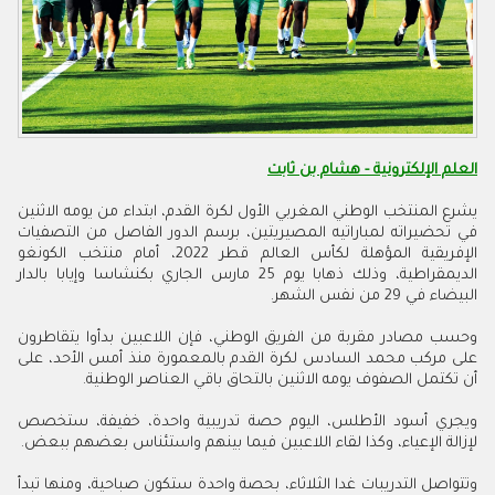
العلم الإلكترونية - هشام بن ثابت
يشرع المنتخب الوطني المغربي الأول لكرة القدم، ابتداء من يومه الاثنين
في تحضيراته لمباراتيه المصيريتين، برسم الدور الفاصل من التصفيات
الإفريقية المؤهلة لكأس العالم قطر 2022، أمام منتخب الكونغو
الديمقراطية، وذلك ذهابا يوم 25 مارس الجاري بكنشاسا وإيابا بالدار
البيضاء في 29 من نفس الشهر.
وحسب مصادر مقربة من الفريق الوطني، فإن اللاعبين بدأوا يتقاطرون
على مركب محمد السادس لكرة القدم بالمعمورة منذ أمس الأحد، على
أن تكتمل الصفوف يومه الاثنين بالتحاق باقي العناصر الوطنية.
ويجري أسود الأطلس، اليوم حصة تدريبية واحدة، خفيفة، ستخصص
لإزالة الإعياء، وكذا لقاء اللاعبين فيما بينهم واستئناس بعضهم ببعض.
وتتواصل التدريبات غدا الثلاثاء، بحصة واحدة ستكون صباحية، ومنها تبدأ