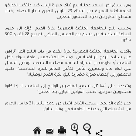
وفي سياق آخر، تشهد عملية بيع تذاكر مباراة الإياب ضد منتخب الكونغو
الديمقراطية المقررة يوم الثلاثاء 29 مارس الجاري بالدار البيضاء، إقبالا
منقطع النظير من طرف الجمهور المغربي.
وحسب بلاغ للجامعة الملكية المغربية لكرة القدم، فإنه الى حدود
الساعة السادسة من مساء يوم الخميس الماضي تم بيع 28 ألف و 300
تذكرة.
وأكدت الجامعة الملكية المغربية لكرة القدم في ذات البلاغ أنها: "تراهن
على سيادة الروح الرياضية في أوساط المشجعين عامة سواء داخل
الملعب أو خارجه يوم المباراة لما فيه مصلحة المنتخب الوطني المقبل
على لقاء هام ومصيري لتأهل لكأس العالم للمرة السادسة"، داعية
الجمهور إلى "إعطاء صورة حضارية تليق بكرة القدم الوطنية."
وشددت على أنها "لن تسمح للقاصرين الولوج إلى الملعب إلا إذا كانوا
مصحوبين بمرافق، حسب القوانين الجاري بها العمل".
جدير ذكره أنه يمكن سحب التذاكر ابتداء من يومه الاثنين 21 مارس الجاري
من الشبابيك التي حددتها الجامعة في وقت سابق.