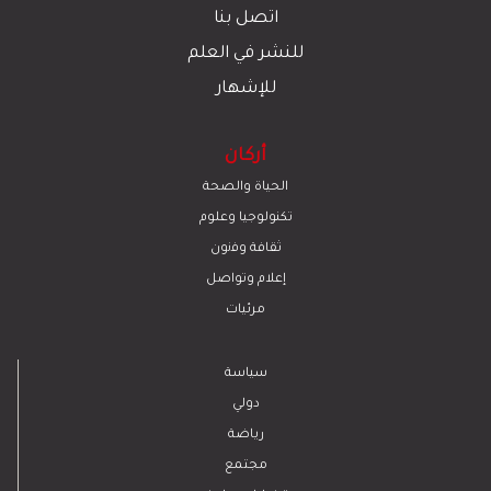
اتصل بنا
للنشر في العلم
للإشهار
أركان
الحياة والصحة
تكنولوجيا وعلوم
ﺛﻘﺎﻓﺔ وﻓﻧون
إعلام وتواصل
مرئيات
سياسة
دولي
رياضة
مجتمع