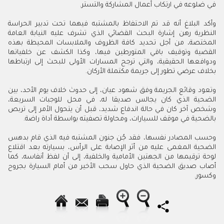
في ضلوعه في ارتكاب أعمال المشاركة والتستر.
وأكد البلاغ أنه قد تم الاحتفاظ بالمشتبه فيهما تحت تدبير الحراسة
النظرية رهن إشارة البحث القضائي الذي تشرف عليه النيابة العامة
المختصة، من أجل تحديد كافة الظروف والملابسات المحيطة بهذه
القضية وتوقيف باقي المتورطين فيها، وكذا الكشف عن خلفياتها
ودوافعها الحقيقية، والتي ترجح المسارات الأولى للبحث إلى ارتباطها
بخلاف عرضي تطور إلى جريمة مكتملة الأركان.
وتعود وقائع الجريمة وفق شهود عيان، إلى حدوث خلاف يوم الأحد، بين
الضحية الذي كان يجالس صديقا له، في محل للوجبات السريعة،
وشخص آخر كان في حالة اندفاع شديد، قبل أن يتحول الأمر إلى تربص
بالضحية في موقف للسيارات، ومحاولة تصفيته بواسطة أداة راضة
.
وحسب المصادر نفسها، فقد جُن جنون المشتبه فيه الذي قام بدهس
الضحية المغمى عليه من أثر الإصابة على الرأس، بسيارته بعد اقتلاع
لوحة ترقيمها من الجهتين الأمامية والخلفية، إلى أن لفظ أنفاسه، كما
أصاب صديق الضحية الذي حاول سحب الأخير من أمام السيارة بجروح
وكسور.