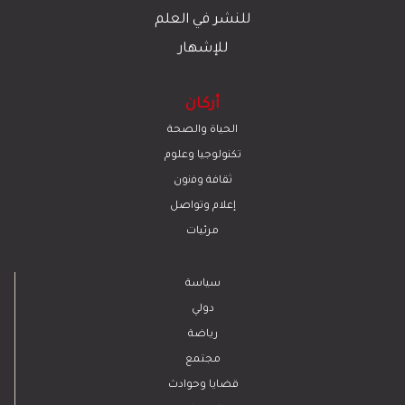
للنشر في العلم
للإشهار
أركان
الحياة والصحة
تكنولوجيا وعلوم
ﺛﻘﺎﻓﺔ وﻓﻧون
إعلام وتواصل
مرئيات
سياسة
دولي
رياضة
مجتمع
قضايا وحوادث