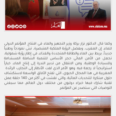
‬جديداً‭‬، ‬يربط‭ ‬بين‭ ‬الماء‭ ‬والطاقة‭ ‬المتجددة‭ ‬و‭‬الغذاء‭‬،‬ في‭ ‬إطار‭ ‬رؤية‭ ‬شمولية‭‬،
‬استراتيجياً‭ ‬لا‭ ‬رجعة‭ ‬فيه‭ .‬وهو‭ ‬الأمر ‬الذي‭ ‬لفت‭ ‬الأنظار‭ ‬إلى‭ ‬التجارب‭ ‬الرائدة‮ ‬‭
‬التوصيات‭ ‬التي‭ ‬ستصدر‭ ‬عن‭ ‬المؤتمر‭ .‬