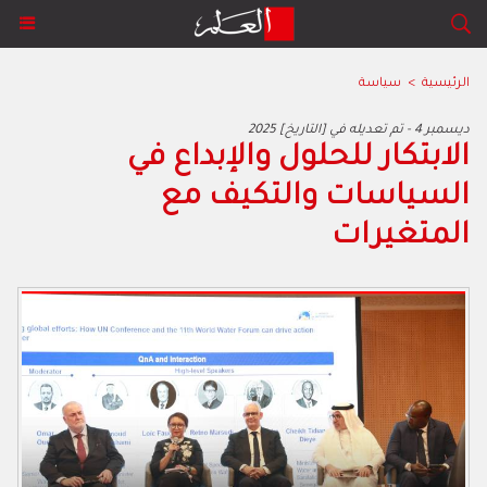
الرئيسية
>
سياسة
2025 ديسمبر 4 - تم تعديله في [التاريخ]
‬المتغيرات