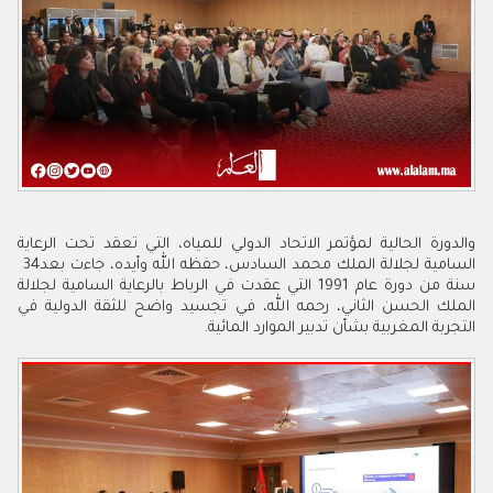
‬السامية‭ ‬لجلالة‭ ‬الملك‭ ‬محمد‭ ‬السادس، ‭‬حفظه‭ ‬الله‭ ‬وأيده‭‬،‮ ‬جاءت‭ ‬بعد‭ ‬34‭
‬التجربة‭ ‬المغربية‭ ‬بشأن‭ ‬تدبير‭ ‬الموارد‭ ‬المائية‭ .‬