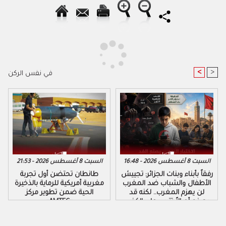
<
>
في نفس الركن
السبت 8 أغسطس 2026 - 16:48
السبت 8 أغسطس 2026 - 21:53
رفقاً بأبناء وبنات الجزائر: تجييش
طانطان تحتضن أول تجربة
الأطفال والشباب ضد المغرب
مغربية أمريكية للرماية بالذخيرة
لن يهزم المغرب.. لكنه قد
الحية ضمن تطوير مركز
يصنع أجيالاً تتربى على الكذب
«AMTEC»
والكراهية والتزوير