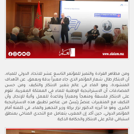
ومن‭ ‬مظاهر‭ ‬الفرادة‭ ‬والتميز‭ ‬للمؤتمر‭ ‬التاسع‭ ‬عشر‭ ‬للاتحاد‭ ‬الدولي‭ ‬للمياه‭‬،
‬استباقي‭ ‬قائم‭ ‬على‭ ‬الابتكار‭ ‬والحكامة‭ ‬الذكية‭ .‬