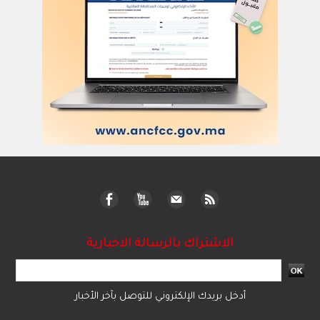
تكنولوجيا وعلوم
ﺛﻘﺎﻓﺔ وﻓﻧون
إعلام وتواصل
مرئيات
سياسة
دولي
رياضة
مجتمع
قضايا وحوادث
اقتصاد
© 2023 جميع الحقوق محفوظة لموقع العلم
تبادل المحتوى