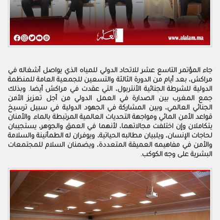
‬البشرية‭ ‬على‭ ‬وجه‭ ‬الكوكب‭ .‬