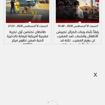
السبت 8 أغسطس 2026 - 16:48
السبت 8 أغسطس 2026 - 21:53
رفقاً بأبناء وبنات الجزائر: تجييش
طانطان تحتضن أول تجربة
الأطفال والشباب ضد المغرب
مغربية أمريكية للرماية بالذخيرة
لن يهزم المغرب.. لكنه قد
الحية ضمن تطوير مركز
يصنع أجيالاً تتربى على الكذب
«AMTEC»
والكراهية والتزوير