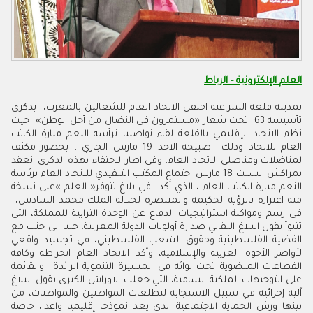
العلم الإلكترونية - الرباط
‬منه‭ ‬اعتزازه‭ ‬بالرؤية‭ ‬الحكيمة‭ ‬والمتبصرة‭ ‬لجلالة‭ ‬الملك‭ ‬محمد‭ ‬السادس‭ ‬،‭