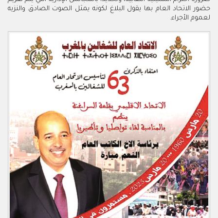
‬لعموم‭ ‬الأجراء‭.‬