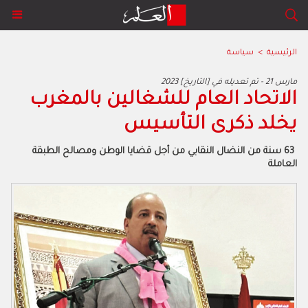
الرئيسية
>
سياسة
2023 مارس 21 - تم تعديله في [التاريخ]
‬يخلد‭ ‬ذكرى‭ ‬التأسيس
‬العاملة