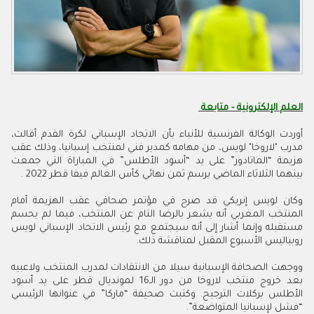
العلم الإلكترونية - متابعة
أوردت الوكالة الفرنسية للأنباء بأن الاتحاد الإسباني لكرة القدم أقالت،
مدرب "لاروخا" لويس، من مهامه كمدير فني لمنتخب إسبانيا، وذلك عقب
هزيمة “الماتادور” على يد “أسود الأطلس” في المباراة التي جمعت
بينهما الثلاثاء الماضي برسم ثمن نهائي كأس العالم فيفا قطر 2022 .
وكان لويس إنريكي قد صرح في مؤتمر صحافي عقب الهزيمة أمام
المنتخب المغربي أنه يشعر بالرضا التام عن المنتخب، فيما لم يحسم
مستقبله وإنما أشار إلى أنه سيجتمع مع رئيس الاتحاد الإسباني لويس
روبياليس الأسبوع المقبل لمناقشة ذلك.
ووجهت الصحافة الإسبانية سيلا من الانتقادات لمدرب المنتخب ولاعبيه
بعد خروج منتخب لاروخا من دور الـ16 لمونديال قطر على يد أسود
الأطلس بركلات الترجيح. وكتبت صحيفة “ماركا” في عنوانها الرئيسي
“فشل لإسبانيا المتواضعة”.