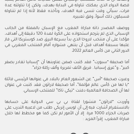
قصة الدواء الذي يمكنك تناوله في البداية بهدف، ولكن إذا تناولته عدة
مرات، سيأتي وقت تنسى فيه الهدف، وتأخذه فقط لأنه إذا لم تتناوله
فسيكون ذلك أسوأ، وفق تعبيره.
ووصف المصدر ذاته مباراة المغرب مع الإسبان بالمملة من الجانب
الإسباني الذي لم يترجم استحواذه على الكرة لمدة 120 دقيقة إلى أهداف،
مؤكدا على أن منتخب لاروخا الذي بدأ بسرعة البرق ضد كوستريكا التي فاز
عليها بسبعة أهداف قبل أن ينتهي مشواره أمام المنتخب المغربي في
الدور الثاني من كأس العالم 2022.
أما صحيفة “سبورت” فقد كتبت ضمن عناوينها أن “إسبانيا تغادر بصفر
كبير”، و”غرق إسبانيا.. فريق الألف تمريرة وألف ركلة جزاء”.
وعبرت صحيفة “آس” عن الشعور العام بالبلاد في عنوانها الرئيسي قائلة
“يا لها من كأس عالم مؤلمة”، أما صحيفة لاراثون فقد كتبت في عنوان
لها أن الصحافة العالمية دفنت “تيكي تاكا” للمنتخب الإسباني.
وأوردت “لاراثون” منشورا لقناة بي بي سي الدولية على حسابها
بالانستغرام أشارت فيه إلى أن لويس إنريكي طلب من لاعبيه التدرب على
ضربات الجزاء 1000 مرة. إلا أن الأمور لم تكن كما هو مخطط لها خلال
مباراة المغرب. إقرأ المزيد :