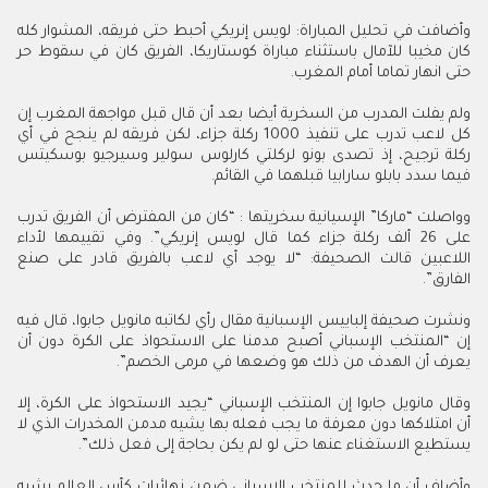
وأضافت في تحليل المباراة: لويس إنريكي أحبط حتى فريقه، المشوار كله
كان مخيبا للآمال باستثناء مباراة كوستاريكا، الفريق كان في سقوط حر
حتى انهار تماما أمام المغرب.
ولم يفلت المدرب من السخرية أيضا بعد أن قال قبل مواجهة المغرب إن
كل لاعب تدرب على تنفيذ 1000 ركلة جزاء، لكن فريقه لم ينجح في أي
ركلة ترجيح، إذ تصدى بونو لركلتي كارلوس سولير وسيرجيو بوسكيتس
فيما سدد بابلو سارابيا قبلهما في القائم.
وواصلت “ماركا” الإسيانية سخريتها : “كان من المفترض أن الفريق تدرب
على 26 ألف ركلة جزاء كما قال لويس إنريكي”. وفي تقييمها لأداء
اللاعبين قالت الصحيفة: “لا يوجد أي لاعب بالفريق قادر على صنع
الفارق”.
ونشرت صحيفة إلباييس الإسبانية مقال رأي لكاتبه مانويل جابوا، قال فيه
إن “المنتخب الإسباني أصبح مدمنا على الاستحواذ على الكرة دون أن
يعرف أن الهدف من ذلك هو وضعها في مرمى الخصم”.
وقال مانويل جابوا إن المنتخب الإسباني “يجيد الاستحواذ على الكرة، إلا
أن امتلاكها دون معرفة ما يجب فعله بها يشيه مدمن المخدرات الذي لا
يستطيع الاستغناء عنها حتى لو لم يكن بحاجة إلى فعل ذلك”.
وأضاف أن ما حدث للمنتخب الإسباني ضمن نهائيات كأس العالم يشبه