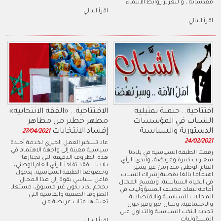
مقدساته ، و لتعزيز روابط الانتماء
اقرأ التالي
اقرأ التالي
افتتاحية.. حتمية تمثيلية
الافـتتاحية.. «القفة الانتخابية»
الشباب في المؤسسات
مظهر خطير من مظاهر
الدستورية والسياسية
إفساد الانتخابات
27/04/2021
24/02/2021
عاد تسخير العمل الخيري لخدمة أجندة
سياسية معينة إلى واجهة الاهتمام في
رفعت الطبقة السياسية في بلادنا
هذه الظروف الدقيقة التي تجتازها
شعارات كبيرة وعريضة، وأبدى الرأي
بلادنا. فقد تفاجأ الرأي العام الوطني،
العام الوطني منذ زمن غير يسير
وخصوصا الطبقة السياسية، بدخول
اهتماما بالغا بقضية إشراك الشباب
فاعل سياسي بقوة إلى هذا المجال
في الحياة السياسية، وبفسح المجال
بحجم يكاد يكون غير مسبوق، مستغلا
أمامه لتقلد مختلف المسؤوليات في
الظروف الصعبة والقاسية التي
المجالات السياسية والاقتصادية
تعيشها فئات عريضة من
والاجتماعية، وسال حبر وفير حول
تجديد النخب السياسية والتداول على
المسؤوليات