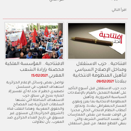
اقرأ التالي
اقرأ التالي
افتتاحية.. حزب الاستقلال
الافتتاحية.. المؤسسة الملكية
ومداخل الإصلاح السياسي
محصنة بإرادة الشعب
لتأهيل المنظومة الانتخابية
المغربي
15/02/2021
ببلادنا
09/02/2021
تواصل بعض وسائل الإعلام الجزائرية
استهداف المغرب في مسلسل
جدد حزب الاستقلال قبل أسبوع التأكيد
تصعيدي خطير لا نجد له أي تفسير إلا
على أهمية التعجيل بالقيام بالإصلاحات
اعتباره يندرج في سياق حرب
السياسية الضرورية، وتأهيل
الاستهداف الشاملة التي تشنها
المنظومة الانتخابية بما يعزز ويقوي
السلطات الجزائرية ضد المصالح
المسار الديمقراطي ببلادنا، وتجاوز
والحقوق المغربية. وهكذا انتقلت قناة
أعطاب النظام الانتخابي الحالي محذرا
(الشروق الجزائرية) إلى مستوى غير
في الوقت نفسه من بعض الممارسات
مسبوق في تاريخ العداء الجزائري ضد
التي تفسد التنافس الشريف والتي
المغرب، بأن تطاولت
ينبغي القطع معها، من قبيل استغلال