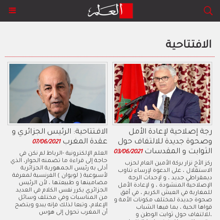
الافتتاحية
رجة إصلاحية لإعادة الأمل
الافـتتاحية: الرئيس الجزائري و
وصحوة جديدة للالتفاف حول
عقدة المغرب
07/06/2021
الثوابت و المقدسات
03/06/2021
العلم الإلكترونية -الرباط لم نكن في
حاجة إلى قراءة ما تضمنه الحوار، الذي
ركز الأخ نزار بركة الأمين العام لحزب
أدلى به رئيس الجمهورية الجزائرية
الاستقلال ، على الدعوة لإرساء تناوب
لأسبوعية ( لوبوان ) الفرنسية لمعرفة
ديمقراطي جديد ، و لإحداث الرجة
مضامينها و طبيعتها ، لأن الرئيس
الإصلاحية المنشودة ، و لإعادة الأمل
الجزائري يكرر نفس الكلام في العديد
للمغاربة في العيش الكريم ، في أفق
من المناسبات وفي مختلف وسائل
صحوة جديدة لمختلف مكونات الأمة و
الإعلام، وتبعا لذلك فإنه يبدو ويتضح
قواها الحية ، بما فيها الشباب
أن المغرب تحول إلى هوس
،للالتفاف حول ثوابت الوطن و