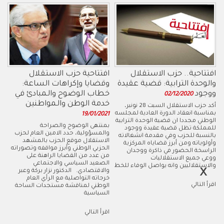
افتتاحية.. حزب الاستقلال
افتتاحية حزب الاستقلال
والوحدة الترابية: قضية عقيدة
وقضايا وإكراهات الساعة:
ووجود
خطاب الوضوح والـمبادئ في
02/12/2020
خدمة الوطن والـمواطنين
أكد حزب الاستقلال السبت 28 نونبر،
بمناسبة انعقاد الدورة العادية لمجلسه
19/01/2021
الوطني مجددا ان قضية الوحدة الترابية
بمنتهى الوضوح والصراحة
للمملكة تظل قضية عقيدة ووجود
والمسؤولية، حدد الامين العام لحزب
بالنسبة للحزب وفي مقدمة انشغالاته
الاستقلال موقع الحزب بالمشهد
وأولوياته ومن أبرز قضاياه المركزية
الحزبي الوطني وأبرز مواقفه وتصوراته
الراسخة الحضور في ذاكرة ووجدان
من عدد من القضايا الراهنة على
ووعي جميع الاستقلاليات
الصعيد السياسي والاجتماعي
والاستقلاليين وانه يواصل الوفاء للخط
والاقتصادي. الدكتور نزار بركة وعبر
خرجاته التواصلية مع الرأي العام
اقرأ التالي
الوطني لمناقشة مستجدات الساحة
السياسية
اقرأ التالي