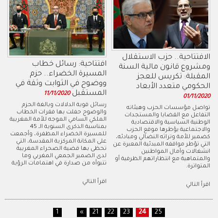
الافتتاحية.. حزب الاستقلال
افتتاحية: رسائل خطاب
ومشروع قانون مالية السنة
المسيرة الخضراء.. حزم
المقبلة: تكريس للعجز
ووضوح في الثوابت وثقة في
الحكومي متعدد الأبعاد
المستقبل
11/11/2020
01/11/2020
رسائل قوية الدلالات وبالغة الحزم
تواصل مؤسسات الحزب وهيئاته
والوضوح حفلت بها فقرات الخطاب
التفاعل مع القضايا والمستجدات
الملكي السامي الموجه للأمة المغربية
الوطنية السياسية والاقتصادية
بمناسبة الذكرى السنوية الـ 45
والاجتماعية يؤطرها موقع الحزب
للمسيرة الخضراء المظفرة، وأجمعت
كضمير للأمة وتراثه النضالي ومبادئه،
على المكانة المركزية المقدسة، التي
التي تؤطر مواقفه المبدئية المعبرة عن
تحظى بها قضية الصحراء المغربية
انشغالات وآمال المواطنين
لدى الضمير الجمعي المغربي وما
والمتماهية مع انتظاراتهم الظرفية أو
تتبوأه من صدارة في اهتمامات الرؤية
المتواترة.
اقرأ التالي
اقرأ التالي
1
...
«
21
22
23
24
25