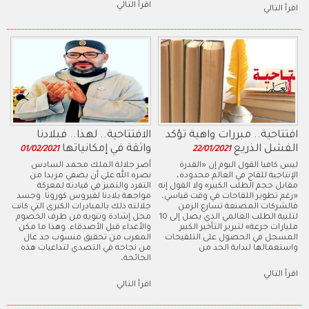
اقرأ التالي
اقرأ التالي
افتتاحية.. مبررات واهية تؤكد
الافتتاحية.. لهذا.. فبلادنا
الفشل الذريع
واثقة في إمكانياتها
01/02/2021
22/01/2021
ليس كافيا القول اليوم إن «القدرة
أصر جلالة الملك محمد السادس
الإنتاجية للقاح في العالم محدودة،
نصره الله على أن يضفي مزيدا من
مقابل حجم الطلب الكبير» ولا القول إنه
التفرد والتميز في قيادته لمعركة
«رغم تطوير اللقاحات في وقت قياسي،
مواجهة بلادنا لفيروس كورونا. وجسد
فالشركات المصنعة تسارع الزمن
جلالته ذلك بالمبادرات الكبرى التي كانت
لتلبية الطلب العالمي الذي يصل إلى 10
محل إشادة وتنويه من طرف الخصوم
مليارات جرعة» لتبرير التأخير الكبير
والأعداء قبل الأصدقاء. وهذا ما مكن
المسجل في الحصول على التلقيحات
المغرب من تحقيق منسوب جد عال
واستعمالها لبداية الحد من
من نجاحه في التصدي لتداعيات هذه
الجائحة،
اقرأ التالي
اقرأ التالي