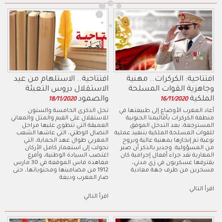
افتتاحية: الكركرات.. مهنية
افتتاحية.. الاستلهام من عيد
وجاهزية القوات المسلحة
الاستقلال دروس التعبئة
الملكية
والصمود
18/11/2020
16/11/2020
أعاد المغرب الأوضاع إلى طبيعتها في
تحل الذكرى الخامسة والستون
منطقة الكركرات بأقاليمنا الجنوبية
للاستقلال على القيم والمثل والمعاني
المسترجعة، بعد التدخل الموفق
العميقة التي تنطوي عليها مراحل
للقوات المسلحة الملكية بتنفيذ عملية
النضال الوطني، التي عاشها الشعب
نوعية تم إنجازها بمهنية عالية وبروح
المغربي طوال عهد الحماية، التي
من المسؤولية. وجدير بالذكر أن صبر
تحولت إلى استعمار كامل الأركان
المغاربة نفد جراء أفعال إجرامية كان
اغتصب السيادة الوطنية، وأفرغ
يقترفها عسكريون في زي مدني،
معاهدة فاس الموقعة في 30 مارس
مسخرين من طرف جهة معادية
1912 من مضامينها ومحتوياتها، حتى
صار المغرب وديعة
اقرأ التالي
اقرأ التالي