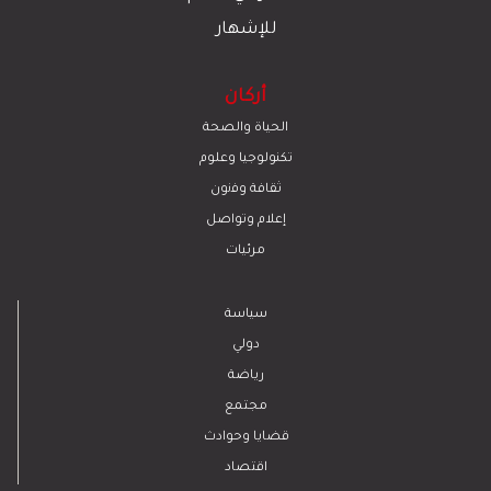
للإشهار
أركان
الحياة والصحة
تكنولوجيا وعلوم
ﺛﻘﺎﻓﺔ وﻓﻧون
إعلام وتواصل
مرئيات
سياسة
دولي
رياضة
مجتمع
قضايا وحوادث
اقتصاد