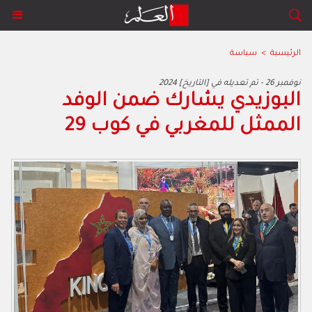
الرئيسية
>
سياسة
2024 نوفمبر 26 - تم تعديله في [التاريخ]
البوزيدي يشارك ضمن الوفد
الممثل للمغربي في كوب 29