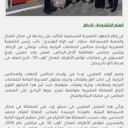
العلم الإلكترونية - الرباط
في إطار الجهود المغربية المستمرة للتأكيد على ريادتها في مجال المناخ
والتنمية المستدامة، شارك "عبد الإله البوزيدي"، نائب رئيس الجمعية
المغربية لرؤساء مجالس الجماعات الترابية، ونائب برلماني عن الرباط،
ورئيس مجلس مقاطعة أكدال-الرياض، ضمن وفد مغربي رفيع
المستوى في فعاليات مؤتمر الأطراف للمناخ "كوب 29"، الذي انعقد في
مدينة باكو بأذربيجان.
وضم الوفد المغربي عددا من رؤساء مجالس الجهات والمجالس
الترابية، إلى جانب أطر وكفاءات وخبراء يمثلون المديرية العامة للجماعات
الترابية وقطاعات وزارية وهيئات عمومية، حيث أبرز هذا الحضور القوي
التزام المملكة المغربية بمواصلة تعزيز دورها الريادي على الصعيد
العالمي في قضايا البيئة والمناخ.
ويأتي هذا التمثيل المغربي في سياق إرث غني للمملكة في مجال
الاستدامة البيئية، بالقيادة الرشيدة لصاحب الجلالة الملك محمد
السادس، وقد جسدت المملكة هذا الالتزام من خلال تنظيم الدورة الثانية
والعشرين لمؤتمر الأطراف للمناخ "كوب 22" في مراكش عام 2016،