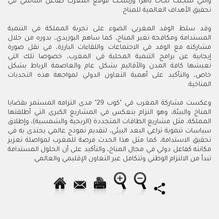
والتي سجلت نجاحا باهرا ورسخت موقع المغرب كفاعل أساسي في
تحقيق الأهداف العالمية للمناخ.
وقد سلط الوفد المغربي الضوء على تجربة المملكة في التنمية
المستدامة ومكافحة تغير المناخ، كما ساهم البوزيدي، بدوره من خلال
مشاركته مع الوفد في الاجتماعات واللقاءات البارزة، في نقل صورة
إيجابية عن برامج التنمية المحلية في المغرب، خصوصا تلك التي
تعيشها كافة المدن والأقاليم بشكل عام والعاصمة الرباط بشكل
خاص، والتأكيد على أهمية التعاون الدولي لمواجهة هذه التحديات
المناخية.
وعكست مشاركة المغرب في "كوب 29" مدى التزامه المستمر بقضايا
المناخ والبيئة، وهو التزام ينعكس في المشاريع الكبرى التي أطلقتها
المملكة، مثل مشاريع الطاقات المتجددة (الريحية والشمسية)، وإطلاق
سياسات تنموية تراعي البعد البيئي، لتقديم نموذج عالمي يحتذى به في
تحقيق الاستدامة، كما مثل هذا الحدث فرصة للمغرب لمواصلة تعزيز
مكانته كفاعل دولي في مجال المناخ، والتأكيد على أن الحلول المستدامة
تبدأ من الالتزام الوطني وتتكامل عبر التعاون الإقليمي والعالمي.