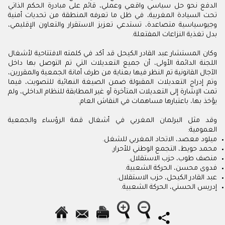
‬بدل‭ ‬تغذية‭ ‬النزاعات‭ ‬المفتعلة‭.‬
‬يؤخذ‭ ‬بها،‭ ‬باعتبارها‭ ‬مساهمات‭ ‬في‭ ‬النقاش‭ ‬العام‭.‬
‬العمومية:‬
‬ميلود‭ ‬معصد،‭ ‬الاتحاد‭ ‬المغربي‭ ‬للشغل.
‬محمد‭ ‬حويط،‭ ‬التجمع‭ ‬الوطني‭ ‬للأحرار.
‬منصف‭ ‬طوب،‭ ‬حزب‭ ‬الاستقلال.
‬فدوى‭ ‬محسن،‭ ‬الحركة‭ ‬الشعبية.
‬عبد‭ ‬القادر‭ ‬الكيحل،‭ ‬حزب‭ ‬الاستقلال.
‬إدريس‭ ‬الحسني،‭ ‬الحركة‭ ‬الشعبية.