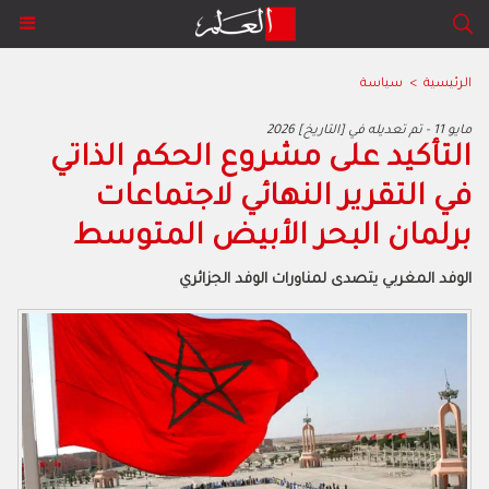
الرئيسية
>
سياسة
2026 مايو 11 - تم تعديله في [التاريخ]
‬برلمان‭ ‬البحر‭ ‬الأبيض‭ ‬المتوسط
الوفد‭ ‬المغربي‭ ‬يتصدى‭ ‬لمناورات‭ ‬الوفد‭ ‬الجزائري