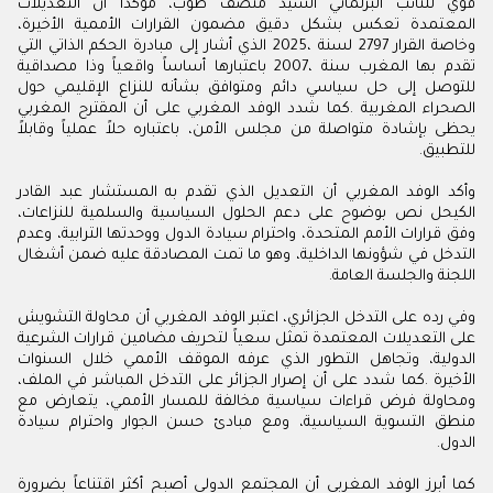
‬للتطبيق‭.‬
‬اللجنة‭ ‬والجلسة‭ ‬العامة‭.‬
‬الدول‭.‬