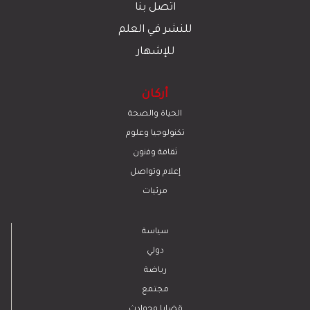
اتصل بنا
للنشر في العلم
للإشهار
أركان
الحياة والصحة
تكنولوجيا وعلوم
ﺛﻘﺎﻓﺔ وﻓﻧون
إعلام وتواصل
مرئيات
سياسة
دولي
رياضة
مجتمع
قضايا وحوادث