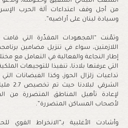
الشعب اللبناني الشقيق وحكومته، وتدعو ا
من أجل وقف اعتداءات آلة الحرب الإسرائ
وسيادة لبنان على أراضيه”.
وثمّنت “المجهودات المقدّرة التي قامت 
اللازمتين، سواء في تنزيل مضامين برنامج
إطار النجاعة والفعالية في التعامل مع مخ
التي عرفتها بلادنا، تنفيذا للتوجيهات المل
تداعيات زلزال الحوز، وكذا الفيضانات ال
الشرقي لب
لإعادة تأهيل المناطق المتضررة من الف
لأصحاب المساكن المتضررة”.
وأشادت الأغلبية بـ”الانخراط القوي ل