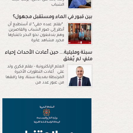
الشباب
بين قبور في الماء ومستقبل مجهول؟
*بقلم: عبده حقي* لا أستطيع أن
أنظر إلى صور الشباب والقاصرين
وهم يندفعون نحو البحر باعتبارها
مجرد مشاهد عابرة
سبتة ومليلية... حين أعادت الأحداث إحياء
ملفٍ لم يُغلق
العلم الإلكترونية - بقلم فكري ولد
علي أعادت التطورات الأخيرة
المرتبطة بمدينة سبتة، وما رافقها
من عبور عدد من