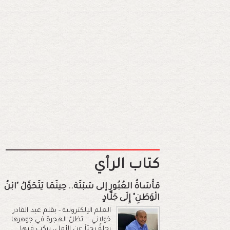
كتاب الرأي
مَأْسَاةُ العُبُورِ إلى سَبْتَة.. حِينَمَا يَتَحَوَّلُ "ابْنُ
الْوَطَنِ" إِلَى جَلَّادٍ
العلم الإلكترونية - بقلم عبد القادر
خولاني تظلّ الهجرة في جوهرها
رحلةً بحثاً عن الأمل، يركب فيها