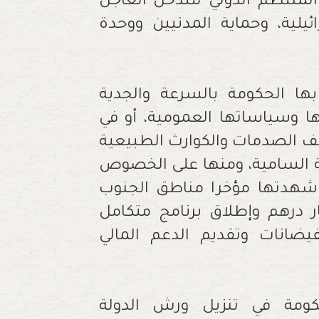
لمنتظم الدولي للتدخل العاجل
يلية، وحماية المدنيين ووحدة
بها الحكومة بالسرعة والجدية
ها وسياساتها العمومية، أو في
تلف الصدمات والكوارث الطبيعية
كية السامية، ومنها على الخصوص
تي شهدتها مؤخرا مناطق الجنوب
لادنا حيث تم تخصيص 2.7 مليار درهم وإطلاق برنامج متكامل
يضانات وتقديم الدعم المالي
لحكومة في تنزيل ورش الدولة