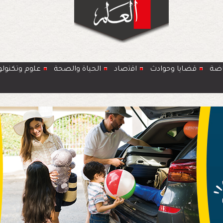
اضة
قضايا وحوادث
اﻗﺗﺻﺎد
الحياة والصحة
ﻋﻠوم وتكنولو