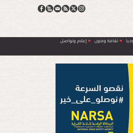
جيا
ﺛﻘﺎﻓﺔ وﻓﻧون
إعلام وتواصل