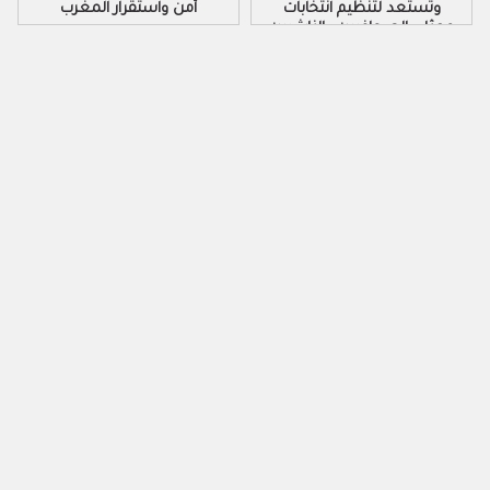
وتستعد لتنظيم انتخابات
أمن واستقرار المغرب
ممثلي الصحافيين والناشرين