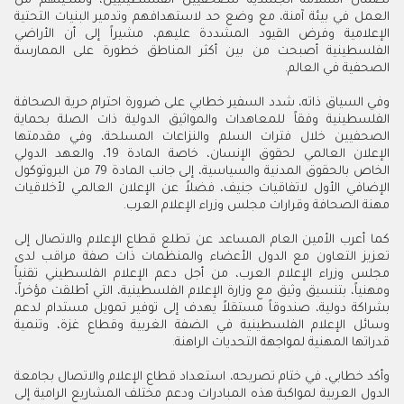
لضمان السلامة الجسدية للصحفيين الفلسطينيين، وتمكينهم من
العمل في بيئة آمنة، مع وضع حد لاستهدافهم وتدمير البنيات التحتية
الإعلامية وفرض القيود المشددة عليهم، مشيراً إلى أن الأراضي
الفلسطينية أصبحت من بين أكثر المناطق خطورة على الممارسة
الصحفية في العالم.
وفي السياق ذاته، شدد السفير خطابي على ضرورة احترام حرية الصحافة
الفلسطينية وفقاً للمعاهدات والمواثيق الدولية ذات الصلة بحماية
الصحفيين خلال فترات السلم والنزاعات المسلحة، وفي مقدمتها
الإعلان العالمي لحقوق الإنسان، خاصة المادة 19، والعهد الدولي
الخاص بالحقوق المدنية والسياسية، إلى جانب المادة 79 من البروتوكول
الإضافي الأول لاتفاقيات جنيف، فضلاً عن الإعلان العالمي لأخلاقيات
مهنة الصحافة وقرارات مجلس وزراء الإعلام العرب.
كما أعرب الأمين العام المساعد عن تطلع قطاع الإعلام والاتصال إلى
تعزيز التعاون مع الدول الأعضاء والمنظمات ذات صفة مراقب لدى
مجلس وزراء الإعلام العرب، من أجل دعم الإعلام الفلسطيني تقنياً
ومهنياً، بتنسيق وثيق مع وزارة الإعلام الفلسطينية، التي أطلقت مؤخراً،
بشراكة دولية، صندوقاً مستقلاً يهدف إلى توفير تمويل مستدام لدعم
وسائل الإعلام الفلسطينية في الضفة الغربية وقطاع غزة، وتنمية
قدراتها المهنية لمواجهة التحديات الراهنة.
وأكد خطابي، في ختام تصريحه، استعداد قطاع الإعلام والاتصال بجامعة
الدول العربية لمواكبة هذه المبادرات ودعم مختلف المشاريع الرامية إلى