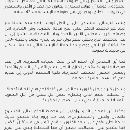
‬في‭ ‬ظروف‭ ‬لا‭ ‬تطاق،‭ ‬ويحرمون‭ ‬من‭ ‬حقوقهم‭ ‬الإنسانية‭ ‬منذ‭ ‬47‭ ‬سنة‮»‬‭.‬
‬في‭ ‬مخيمات‭ ‬تندوف‭.‬
‬دعم‭ ‬أكبر‭ ‬لهذه‭ ‬المبادرة‭ ‬الحكيمة‭ .‬
وسجل‭ ‬خبراء‭ ‬ورجال‭ ‬قانون‭ ‬بريطانيون،‭ ‬في‭ ‬كلمة‭ ‬لهم‭ ‬أمام‭ ‬اللجنة‭ ‬الأممية‭ ‬،‭
‬النهائية‭ ‬للخلاف‭ ‬الإقليمي‭ ‬بشأن‭ ‬الصحراء‭ ‬المغربية‭.‬