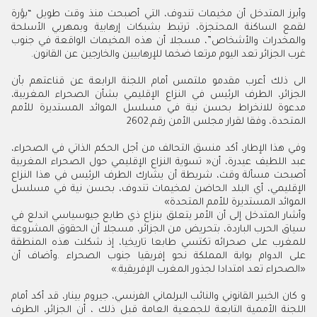
‬غرب‭ ‬الجزائر‭ ‬تعد‭ ‬اليوم‭ ‬مرتعا‭ ‬ضخما‭ ‬للإرهابيين‭ ‬والخارجين‭ ‬عن‭ ‬القانون‭.‬
‬المتحدة،‭ ‬وفقا‭ ‬لقرار‭ ‬مجلس‭ ‬الأمن‭ ‬رقم‭ ‬2602‭.‬
‬الموائد‭ ‬المستديرة‭ ‬للأمم‭ ‬المتحدة‮»‬‭
‬‮«‬الصحراء‭ ‬تعد‭ ‬امتدادا‭ ‬لجذور‭ ‬المغرب‭ ‬الإفريقية‮»‬‭.‬