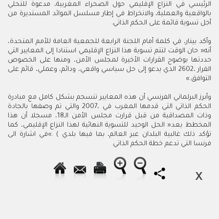
‬أجل‭ ‬تسوية‭ ‬قائمة‭ ‬على‭ ‬الحكم‭ ‬الذاتي‭.‬
‬التوافق‮»‬‭.‬
‬فرنسا‭ ‬التي‭ ‬تدعم‭ ‬خطة‭ ‬الحكم‭ ‬الذاتي‭