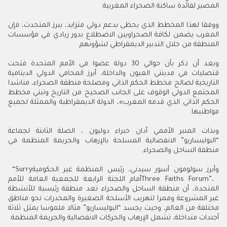
‬المصير‭ ‬لفائدة‭ ‬ساكنة‭ ‬الصحراء‭ ‬المغربية‭ .‬
‬المنطقة‭ ‬من‭ ‬خلال‭ ‬التدبير‭ ‬الديمقراطي‭ ‬لشؤونهم‭.‬
‬مواطنيها‭.‬
‬منطقة‭ ‬الساحل‭ ‬والصحراء‭.‬
وأبرز‭ ‬سولومون‭ ‬أسور‭ ‬سيدني،‭ ‬رئيس‭ ‬المنظمة‭ ‬غير‭ ‬الحكومية‭ ‬“Surry
‬أجندات‭ ‬متداخلة،‭ ‬تشمل‭ ‬الإرهاب‭ ‬والحركات‭ ‬الانفصالية‭ ‬والجريمة‭ ‬المنظمة‭.‬