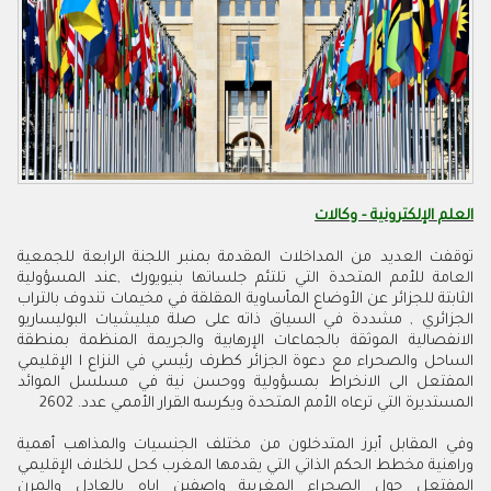
العلم الإلكترونية - وكالات
‬المستديرة‭ ‬التي‭ ‬ترعاه‭ ‬الأمم‭ ‬المتحدة‭ ‬ويكرسه‭ ‬القرار‭ ‬الأممي‭ ‬عدد‭ ‬2602‭ .‬