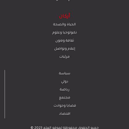
أركان
الحياة والصحة
تكنولوجيا وعلوم
ﺛﻘﺎﻓﺔ وﻓﻧون
إعلام وتواصل
مرئيات
سياسة
دولي
رياضة
مجتمع
قضايا وحوادث
اقتصاد
© 2023 جميع الحقوق محفوظة لموقع العلم