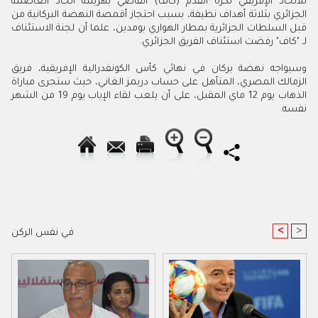
للاتحاد الإفريقي لكرة القدم (كاف) القاضي بهزيمة اتحاد العاصمة
الجزائري بثلاثة أهداف نظيفة، بسبب احتجاز أقمصة النهضة البركانية من
قبل السلطات الجزائرية بمطار الهواري بومدين، علما أن لجنة الاستئناف
لـ "كاف" رفضت استئناف الفريق الجزائري
.
وسيواجه نهضة بركان في نهائي كأس الكونفدرالية الإفريقية، فريق
الزمالك المصري، المتأهل على حساب دريمز الغاني، حيث ستجرى مباراة
الذهاب يوم 12 ماي المقبل، على أن يلعب لقاء الإياب يوم 19 من الشهر
نفسه.
<
>
في نفس الركن