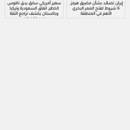
إيران تصعّد بشأن مضيق هرمز..
سفير أمريكي سابق يدق ناقوس
6 شروط لفتح الممر البحري
الخطر: اتفاق السعودية وتركيا
الأهم في المنطقة
وباكستان يكشف تراجع الثقة
في واشنطن