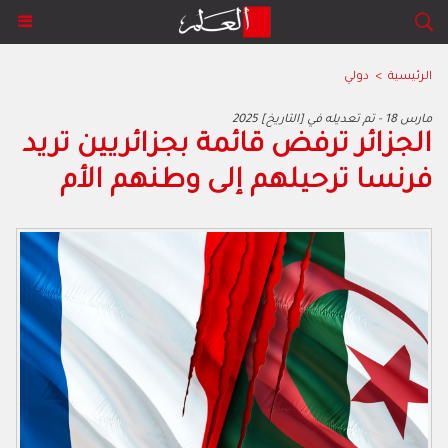
الرئيسية
>
دولي
2025 مارس 18 - تم تعديله في [التاريخ]
الجزائر ترفض قائمة بجزائريين تريد
فرنسا ترحيلهم إلى وطنهم الأم