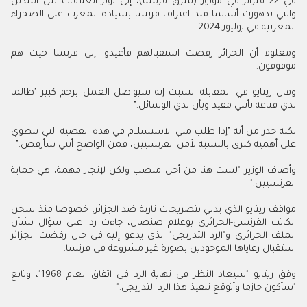
في 22 فبراير في مولوز (شرق فرنسا)، إلى توتر العلاقات بين البلدين
والتي تدهورت أساسا منذ اعتراف فرنسا بسيادة المغرب على الصحراء
المغربية في يوليوز 2024
.
ومعلوم أن الجزائر رفضت استقبالهم فأعيدوا إلى فرنسا حيث هم
موقوفون
.
وقال ريتايو في المقابلة السبت إنه سيواصل العمل بزخم كبير "طالما
لدي قناعة بأنني مفيد وبأن لدي الوسائل
".
لكنه حذر من أنه "إذا طلب مني الاستسلام في هذه القضية التي تنطوي
على أهمية كبرى بالنسبة لأمن الفرنسيين، فمن الواضح أنني سأرفض
".
وأضاف الوزير "لست هنا من أجل منصب ولكن لإنجاز مهمة، هي حماية
الفرنسيين
".
مواقف ريتايو الذي يدلي بتصريحات نارية ضد الجزائر، خصوصا منذ سجن
الكاتب الفرنسي-الجزائري بوعلام صنصال، جاءت ردا على سؤال بشأن
الملف الجزائري و"الرد التدريجي" الذي يدعو إليه في حال رفضت الجزائر
استقبال رعاياها الموجودين بصورة غير مشروعة في فرنسا
.
وفق ريتايو "سيعاد النظر في نهاية الرد في اتفاق العام 1968"، وتابع
"سأكون حازما وأتوقع تنفيذ هذا الرد التدريجي
".