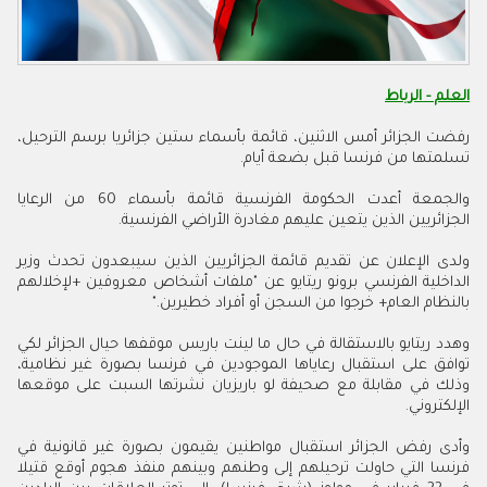
العلم - الرباط
رفضت الجزائر أمس الاثنين، قائمة بأسماء ستين جزائريا برسم الترحيل،
تسلمتها من فرنسا قبل بضعة أيام.
والجمعة أعدت الحكومة الفرنسية قائمة بأسماء 60 من الرعايا
الجزائريين الذين يتعين عليهم مغادرة الأراضي الفرنسية
.
ولدى الإعلان عن تقديم قائمة الجزائريين الذين سيبعدون تحدث وزير
الداخلية الفرنسي برونو ريتايو عن "ملفات أشخاص معروفين +لإخلالهم
بالنظام العام+ خرجوا من السجن أو أفراد خطيرين
".
وهدد ريتايو بالاستقالة في حال ما لينت باريس موقفها حيال الجزائر لكي
توافق على استقبال رعاياها الموجودين في فرنسا بصورة غير نظامية،
وذلك في مقابلة مع صحيفة لو باريزيان نشرتها السبت على موقعها
الإلكتروني
.
وأدى رفض الجزائر استقبال مواطنين يقيمون بصورة غير قانونية في
فرنسا التي حاولت ترحيلهم إلى وطنهم وبينهم منفذ هجوم أوقع قتيلا