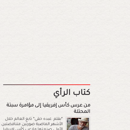
كتاب الرأي
من عرس كأس إفريقيا إلى مؤامرة سبتة
المحتلة
*بقلم: عبده حقي* تابع العالم خلال
الأشهر الماضية صورتين متناقضتين.
الأولى صنعتها ملاعب كأس إفريقيا