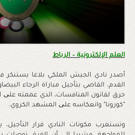
العلم الإلكترونية – الرباط
أصدر نادي الجيش الملكي بلاغا يستنكر فيه
القدم، القاضي بتأجيل مباراة الرجاء البيضاو
خرق لقانون المنافسات، الذي عممته علی ا
"كورونا" وانعكاسه علی المشهد الكروي.
وتستغرب مكونات النادي قرار التأجيل، يو