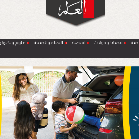
اضة
قضايا وحوادث
اﻗﺗﺻﺎد
الحياة والصحة
ﻋﻠوم وتكنولو