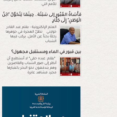
للأمم التي
مَأْسَاةُ العُبُورِ إلى سَبْتَة.. حِينَمَا يَتَحَوَّلُ "ابْنُ
الْوَطَنِ" إِلَى جَلَّادٍ
العلم الإلكترونية - بقلم عبد القادر
خولاني تظلّ الهجرة في جوهرها
رحلةً بحثاً عن الأمل، يركب فيها
الشباب
بين قبور في الماء ومستقبل مجهول؟
*بقلم: عبده حقي* لا أستطيع أن
أنظر إلى صور الشباب والقاصرين
وهم يندفعون نحو البحر باعتبارها
مجرد مشاهد عابرة