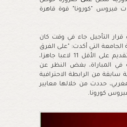
 بدورية تنص علی ضرورة خوض
عات فيروس "كورونا" قوة قاهرة
رار التأجيل جاء في وقت كان
 الجامعة التي أكدت: "على الفرق
المشاركة في المنافستين سالفتي الذكر، تقديم على الأقل 11 لاعبا جاهزا،
لاء للمشاركة في المباراة، بغض النظر عن
 سابقة من الرابطة الاحترافية
مغربي، حددت من خلالها معايير
فيروس كورونا.