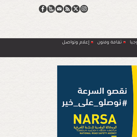
جيا
ﺛﻘﺎﻓﺔ وﻓﻧون
إعلام وتواصل