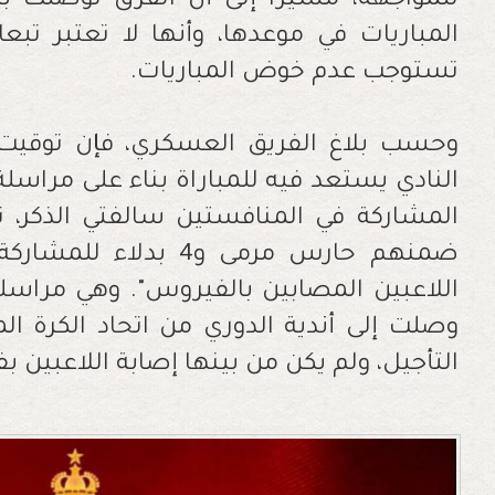
للمواجهة، مشيرا إلى أن الفرق توصلت
المباريات في موعدها، وأنها لا تعتبر تب
تستوجب عدم خوض المباريات.
وحسب بلاغ الفريق العسكري، فإن توقيت ق
النادي يستعد فيه للمباراة بناء على مراسلة
ضمنهم حارس مرمى و4 بد
اللاعبين المصابين بالفيروس". وهي مراسلة
وصلت إلى أندية الدوري من اتحاد الكرة ال
التأجيل، ولم يكن من بينها إصابة اللاعبين ب