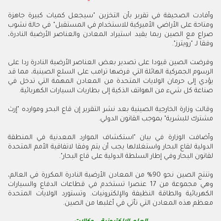
وأفادت الصحيفة في تقرير بأن التخزين "سيجعل كميات كبيرة جاهزة
ومتاحة على الأراضي الأميركية للاستخدام في المستقبل" في حالة نشوب
صراع مع الصين ربما يقيد استيراد المعادن والعناصر الأرضية النادرة،
وفقا لـ "رويترز".
وفرضت الصين قيودا على تصدير بعض العناصر الأرضية النادرة ردا على
الرسوم الجمركية الهائلة التي فرضها ترامب على السلع الصينية، مما قد
يؤدي إلى حرمان الولايات المتحدة من المعادن المهمة التي تدخل في
صناعة كل شيء من الهواتف الذكية إلى بطاريات السيارات الكهربائية.
وقالت وزارة الخارجية الصينية بعد نشر التقرير إن قاع البحر وموارده "إرث
مشترك للبشرية" بموجب القانون الدولي.
وأضافت الوزارة في بيان "استكشاف الموارد المعدنية في المنطقة
الدولية لقاع البحار واستغلالها يجب أن يتم وفقا لاتفاقية الأمم المتحدة
لقانون البحار وفي إطار السلطة الدولية على قاع البحار".
وتنتج الصين نحو 90% من المعادن الأرضية النادرة المكررة في العالم،
وهي مجموعة من 17 عنصرا تستخدم في قطاعات الدفاع والسيارات
الكهربائية والطاقة النظيفة والإلكترونيات. وتستورد الولايات المتحدة
معظم هذه المعادن التي تأتي في أغلبها من الصين.