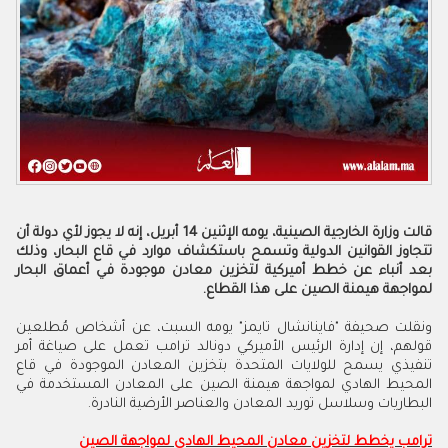
قالت وزارة الخارجية الصينية، يومه الإثنين 14 أبريل، إنه لا يجوز لأي دولة أن
تتجاوز القوانين الدولية وتسمح باستكشاف موارد في قاع البحار، وذلك
بعد أنباء عن خطط أميركية لتخزين معادن موجودة في أعماق البحار
لمواجهة هيمنة الصين على هذا القطاع.
ونقلت صحيفة "فاينانشال تايمز"
يومه
السبت
،
عن أشخاص مُطلعين
قولهم، إن إدارة الرئيس الأميركي دونالد ترامب تعمل على صياغة أمر
تنفيذي يسمح للولايات المتحدة بتخزين المعادن الموجودة في قاع
المحيط الهادي لمواجهة هيمنة الصين على المعادن المستخدمة في
البطاريات وسلاسل توريد المعادن والعناصر الأرضية النادرة.
ترامب يخطط لتخزين معادن المحيط الهادي لمواجهة الصين