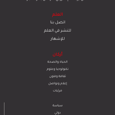
العلم
اتصل بنا
للنشر في العلم
للإشهار
أركان
الحياة والصحة
تكنولوجيا وعلوم
ﺛﻘﺎﻓﺔ وﻓﻧون
إعلام وتواصل
مرئيات
سياسة
دولي