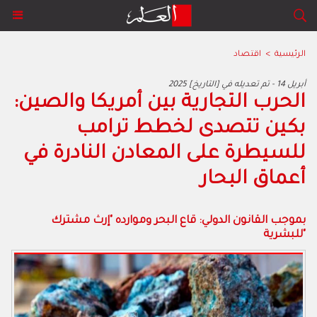
الرئيسية
>
اقتصاد
2025 أبريل 14 - تم تعديله في [التاريخ]
الحرب التجارية بين أمريكا والصين:
بكين تتصدى لخطط ترامب
للسيطرة على المعادن النادرة في
أعماق البحار
بموجب القانون الدولي: قاع البحر وموارده "إرث مشترك
للبشرية"