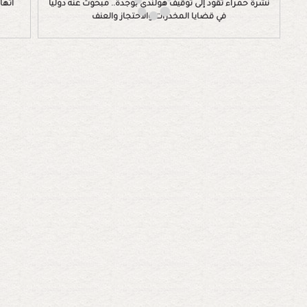
نشرة حمراء تقود إلى توقيف هولندي بوجدة.. مبحوث عنه دولياً
اتها
في قضايا المخدرات والاحتجاز والعنف