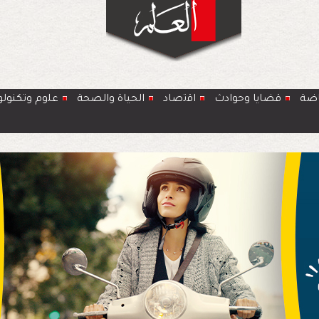
اضة
قضايا وحوادث
اﻗﺗﺻﺎد
الحياة والصحة
ﻋﻠوم وتكنولو