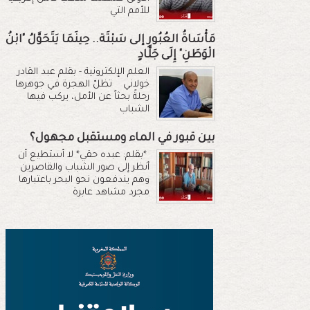
للأمم التي
مَأْسَاةُ العُبُورِ إلى سَبْتَة.. حِينَمَا يَتَحَوَّلُ "ابْنُ
الْوَطَنِ" إِلَى جَلَّادٍ
العلم الإلكترونية - بقلم عبد القادر
خولاني تظلّ الهجرة في جوهرها
رحلةً بحثاً عن الأمل، يركب فيها
الشباب
بين قبور في الماء ومستقبل مجهول؟
*بقلم: عبده حقي* لا أستطيع أن
أنظر إلى صور الشباب والقاصرين
وهم يندفعون نحو البحر باعتبارها
مجرد مشاهد عابرة