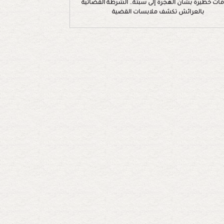
مات خطيرة بشأن الهجرة إلى سبتة.. الشرطة القضائية
بالعرائش تكشف ملابسات القضية