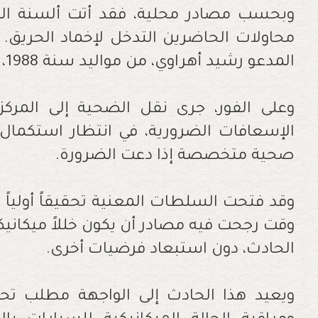
وبحسب مصادر محلية، فقد أتت ألسنة الله
محاولات الحاضرين التدخل لإخماد الحريق.
المدعو رشيد أهراوي، من مواليد سنة 1988، بحروق من الدرجة الثانية.
وعلى الفور، جرى نقل الضحية إلى المرك
الإسعافات الضرورية، في انتظار استكمال
صحية متخصصة إذا دعت الضرورة.
وقد فتحت السلطات المعنية تحقيقاً أولياً ل
وقت رجحت فيه مصادر أن يكون خللاً ميكانيكياً
الحادث، دون استبعاد فرضيات أخرى.
ويعيد هذا الحادث إلى الواجهة مطلب ت