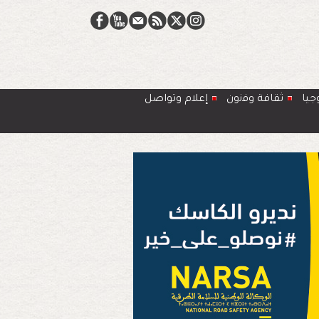
جيا
ﺛﻘﺎﻓﺔ وﻓﻧون
إعلام وتواصل