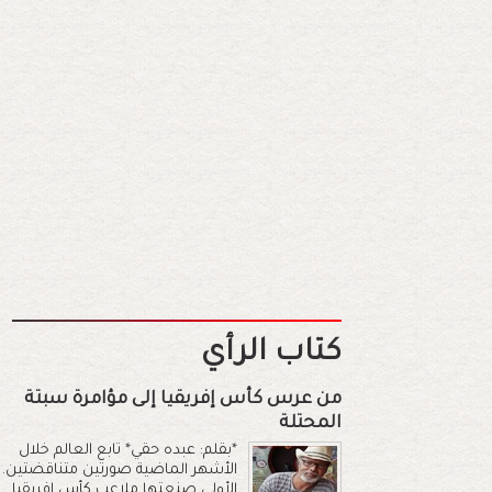
كتاب الرأي
من عرس كأس إفريقيا إلى مؤامرة سبتة
المحتلة
*بقلم: عبده حقي* تابع العالم خلال
الأشهر الماضية صورتين متناقضتين.
الأولى صنعتها ملاعب كأس إفريقيا