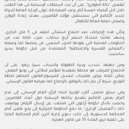
لتفعيل "حالة الطوارئ"، على أن تبت السلطات الإسبانية في هذا الطلب
خلال أجل أقصاه خمسة أيام. وعند المصادقة، تتولى الإدارة العامة للدولة
تحديد الأقاليم التي ستستقبل هؤلاء القاصرين، بهدف إعادة التوازن
وضمان حماية فعالة للأطفال
.
وتأتي هذه الإجراءات بعد اجتماع استثنائي انعقد في 5 ماي الجاري،
وشهد نقاشًا محتدمًا استمر أربع ساعات، عبرت خلاله عدد من
الحكومات المحلية التي يقودها الحزب الشعبي عن رفضها لما وصفته
بـ"المعايير القسرية والاعتباطية" المعتمدة من قبل حكومة بيدرو
سانشيث
.
ومن جهتها، شددت وزيرة الطفولة والشباب، سيرا ريغو، على أن
الاجتماع المرتقب هو محطة تمهيدية لمؤتمر قطاعي في يونيو المقبل،
يمكن خلاله عرض مقترحات لتعديل المرسوم-القانون المنظم لخطة
التوزيع، شرط أن يتم ذلك بالتوافق بالإجماع كما يفرضه القانون الإسباني.
وفي سياق متصل، أثارت الوزيرة انتباه الرأي العام الإسباني، إلى عدم
التزام بعض الأقاليم بتقديم بياناتها الرسمية حول أعداد القاصرين،
وخصت بالذكر حكومة أراغون التي امتنعت عن إرسال الأرقام، ووصفت
ذلك بـ"العصيان الإداري"، ما دفع الحكومة المركزية إلى رفع طعن أمام
المحكمة الدستورية، إلى جانب دعوى إدارية أخرى أمام المحكمة العليا
على خلفية خرق المادة 35 من قانون الهجرة
.