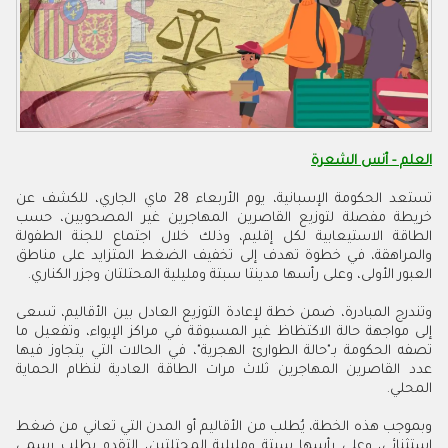
العلم - أنس الشعرة
تستعد الحكومة الإسبانية، يوم الأربعاء 28 ماي الجاري، للكشف عن
خريطة مفصلة لتوزيع القاصرين المهاجرين غير المصحوبين، حسب
الطاقة الاستيعابية لكل إقليم، وذلك خلال اجتماع للجنة الطفولة
والمراهقة، في خطوة تهدف إلى تخفيف الضغط المتزايد على مناطق
العبور الأولى، وعلى رأسها مدينتا سبتة ومليلية المحتلتان وجزر الكناري
.
وتندرج المبادرة، ضمن خطة لإعادة التوزيع العادل بين الأقاليم، تسعى
إلى مواجهة حالة الاكتظاظ غير المسبوقة في مراكز الإيواء، وتفعيل ما
تصفه الحكومة بـ"حالة الطوارئ الهجرية"، في الحالات التي يتجاوز فيها
عدد القاصرين المهاجرين ثلاث مرات الطاقة العادية لنظام الحماية
المحلي
.
وبموجب هذه الخطة، يُطلب من الأقاليم أو المدن التي تعاني من ضغط
استثنائي، وعلى رأسها سبتة ومليلية المحتلتين، التقدم بطلب رسمي