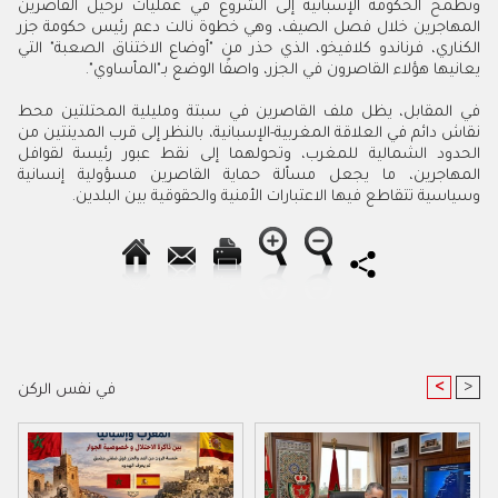
وتطمح الحكومة الإسبانية إلى الشروع في عمليات ترحيل القاصرين
المهاجرين خلال فصل الصيف، وهي خطوة نالت دعم رئيس حكومة جزر
الكناري، فرناندو كلافيخو، الذي حذر من "أوضاع الاختناق الصعبة" التي
يعانيها هؤلاء القاصرون في الجزر، واصفًا الوضع بـ"المأساوي
"
.
في المقابل، يظل ملف القاصرين في سبتة ومليلية المحتلتين محط
نقاش دائم في العلاقة المغربية-الإسبانية، بالنظر إلى قرب المدينتين من
الحدود الشمالية للمغرب، وتحولهما إلى نقط عبور رئيسة لقوافل
المهاجرين، ما يجعل مسألة حماية القاصرين مسؤولية إنسانية
وسياسية تتقاطع فيها الاعتبارات الأمنية والحقوقية بين البلدين.
<
>
في نفس الركن