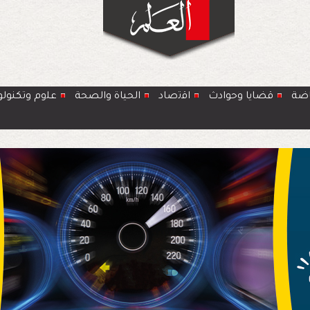
اضة
قضايا وحوادث
اﻗﺗﺻﺎد
الحياة والصحة
ﻋﻠوم وتكنولو