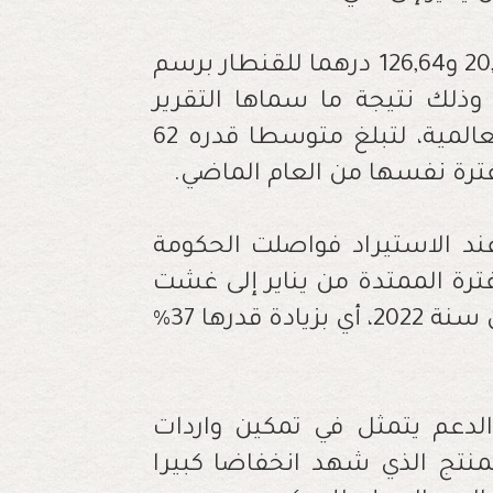
وتراوحت المنحة الجزافية للقمح اللين بين 20,7 و126,64 درهما للقنطار برسم
فترة الممتدة من يناير إلى غشت 2023، وذلك نتيجة ما سماها التقرير
“تقلبات” أسعار القمح اللين في السوق العالمية، لتبلغ متوسطا قدره 62
د الاستيراد فواصلت الحكومة
للطن خلال الفترة الممتدة من يناير إلى غشت
من دعم سنة 2023، مقابل 1451 درهما للطن سنة 2022، أي بزيادة قدرها 37%
لدعم يتمثل في تمكين واردات
منتج الذي شهد انخفاضا كبيرا