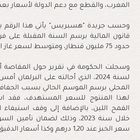
المغرب، والقطع مع دعم الدولة لأسعار بع
وحسب جريدة "هسبريس" يأتي هذا الرقم بع
قانون المالية برسم السنة المقبلة على 
حدود 75 مليون قنطار، ومتوسط لسعر غاز البوتان يقدر بـ500 دولار للطن.
وسجلت الحكومة في تقرير حول المقاصة أر
لسنة 2024، الذي أحالته على البرلمان
المحلي برسم الموسم الحالي بسبب الجفاف 
لهذا المنتوج للسعر المستهدف، فقد ا
القمح اللين، بالإضافة إلى وقف استيفاء ا
خلال سنة 2023، وذلك لضمان تأمي
سعر الخبز عند 1,20 درهم وكذا أسعار الدقيق”.