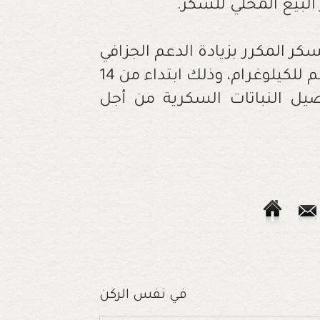
لبيع المحلي للسكر.
ر المكرر بزيادة الدعم الجزافي
بحوالي 25 بالمائة، أي من 2,847 إلى 3,572 درهم للكيلوغرام، وذلك ابتداء من 14
ر محاصيل النباتات السكرية من أجل
في نفس الركن