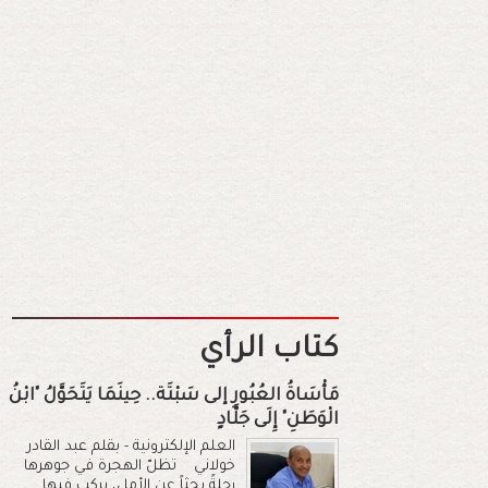
كتاب الرأي
مَأْسَاةُ العُبُورِ إلى سَبْتَة.. حِينَمَا يَتَحَوَّلُ "ابْنُ
الْوَطَنِ" إِلَى جَلَّادٍ
العلم الإلكترونية - بقلم عبد القادر
خولاني تظلّ الهجرة في جوهرها
رحلةً بحثاً عن الأمل، يركب فيها