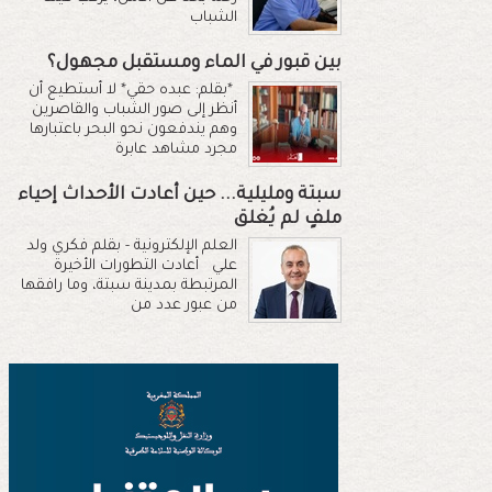
الشباب
بين قبور في الماء ومستقبل مجهول؟
*بقلم: عبده حقي* لا أستطيع أن
أنظر إلى صور الشباب والقاصرين
وهم يندفعون نحو البحر باعتبارها
مجرد مشاهد عابرة
سبتة ومليلية... حين أعادت الأحداث إحياء
ملفٍ لم يُغلق
العلم الإلكترونية - بقلم فكري ولد
علي أعادت التطورات الأخيرة
المرتبطة بمدينة سبتة، وما رافقها
من عبور عدد من