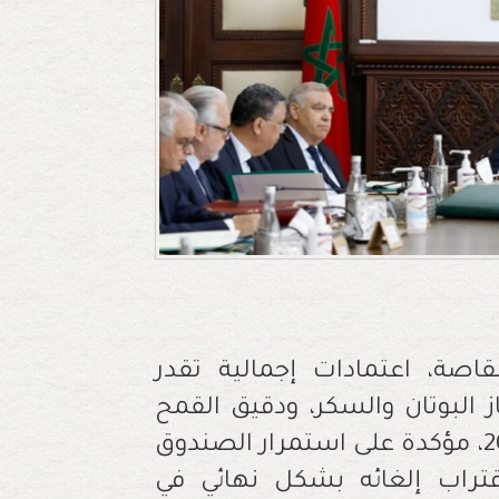
صة، اعتمادات إجمالية تقدر
 غاز البوتان والسكر، ودقيق القمح
اللين، خلال مشروع قانون المالية لسنة 2024، مؤكدة على استمرار الصندوق
تراب إلغائه بشكل نهائي في