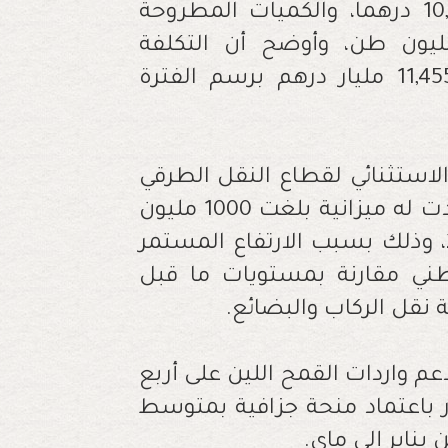
ومتوسط سعر صرف الدولار الذي بلغ 10,11 درهما، والكميات المطروحة
لاك غاز البوتان المقدرة بـ 1,92 مليون طن، وأوضح أن التكلفة
المتعلقة بأسعار غاز البوتان تقدر بنحو 11,455 مليار درهم برسم الفترة
الاستثنائي لقطاع النقل الطرقي
واصلت الحكومة تقديمه سنة 2023، إذ رصدت له ميزانية بلغت 1000 مليون
درهم خلال الفترة من يناير إلى غشت 2023، وذلك بسبب الارتفاع المستمر
ني مقارنة بمستويات ما قبل
 نقل الركاب والبضائع.
م واردات القمح اللين على أربع
 كمية 22 مليون قنطار باعتماد منحة جزافية بمتوسط