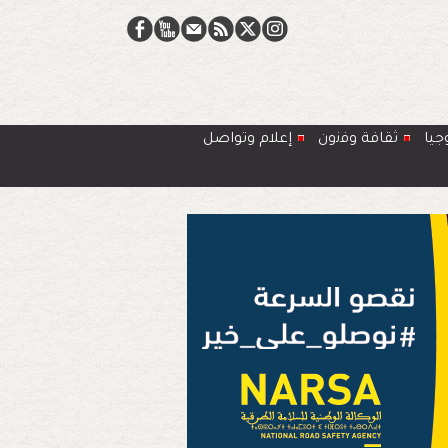
جيا
ﺛﻘﺎﻓﺔ وﻓﻧون
إعلام وتواصل