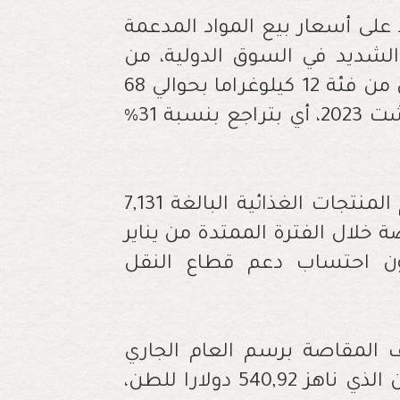
 على أسعار بيع المواد المدعمة
لشديد في السوق الدولية، من
خلال استمرار تغطية دعم قنينة غاز البوتان من فئة 12 كيلوغراما بحوالي 68
درهما خلال الفترة الممتدة من يناير إلى غشت 2023، أي بتراجع بنسبة 31%
وأخذا بعين الاعتبار التكلفة المتوقعة لدعم المنتجات الغذائية البالغة 7,131
ة خلال الفترة الممتدة من يناير
مليار درهم، دون احتساب دعم قطاع النقل
 المقاصة برسم العام الجاري
جاءت على أساس متوسط سعر غاز البوتان الذي ناهز 540,92 دولارا للطن،