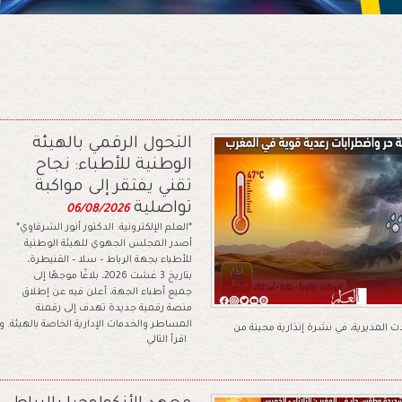
التحول الرقمي بالهيئة
الوطنية للأطباء: نجاح
تقني يفتقر إلى مواكبة
تواصلية
06/08/2026
*العلم الإلكترونية: الدكتور أنور الشرقاوي*
أصدر المجلس الجهوي للهيئة الوطنية
للأطباء بجهة الرباط – سلا – القنيطرة،
بتاريخ 3 غشت 2026، بلاغًا موجهًا إلى
جميع أطباء الجهة، أعلن فيه عن إطلاق
منصة رقمية جديدة تهدف إلى رقمنة
المساطر والخدمات الإدارية الخاصة بالهيئة. وأ
ت المديرية، في نشرة إنذارية محينة من
اقرأ التالي