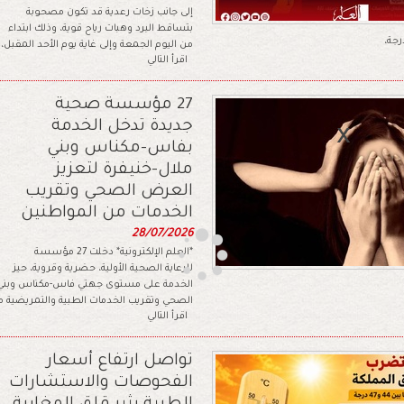
إلى جانب زخات رعدية قد تكون مصحوبة
بتساقط البرد وهبات رياح قوية، وذلك ابتداء
من اليوم الجمعة وإلى غاية يوم الأحد المقبل،
اقرأ التالي
27 مؤسسة صحية
جديدة تدخل الخدمة
بفاس-مكناس وبني
ملال-خنيفرة لتعزيز
العرض الصحي وتقريب
الخدمات من المواطنين
28/07/2026
*العلم الإلكترونية* دخلت 27 مؤسسة
للرعاية الصحية الأولية، حضرية وقروية، حيز
الخدمة على مستوى جهتي فاس-مكناس وبني ملا
الصحي وتقريب الخدمات الطبية والتمريضية م
اقرأ التالي
تواصل ارتفاع أسعار
الفحوصات والاستشارات