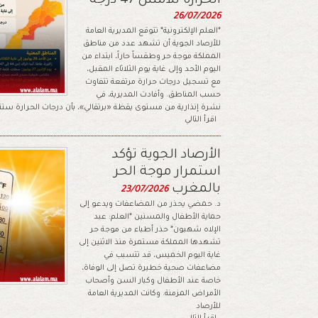
الحرارة تلامس 47 درجة
26/07/2026
*العلم الإلكترونية* تتوقع المديرية العامة
للأرصاد الجوية أن تشهد عدد من مناطق
المملكة موجة حر وطقساً حاراً، ابتداء من
اليوم الأحد وإلى غاية يوم الثلاثاء المقبل،
مع تسجيل درجات حرارة مرتفعة تتفاوت
حسب المناطق. وأفادت المديرية، في
نشرة إنذارية من مستوى يقظة «برتقالي»، بأن درجات الحرارة ستت
اقرأ التالي
الأرصاد الجوية تؤكد
استمرار موجة الحر
بالمغرب
23/07/2026
د. حمضي يحذر من المضاعفات ويدعو إلى
حماية الأطفال والمسنين *العلم: عبد
الإلاه شهبون* حذر أطباء من موجة حر
تشهدها المملكة مستمرة منذ الاثنين إلى
غاية اليوم الخميس، قد تتسبب في
مضاعفات صحية خطيرة تصل إلى الوفاة،
خاصة عند الأطفال وكبار السن وأصحاب
الأمراض المزمنة. وكانت المديرية العامة
للأرصاد