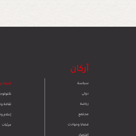
أركان
سياسة
الحياة 
دولي
تكنولوجي
رياضة
ﺛﻘﺎﻓﺔ وﻓ
مجتمع
إعلام و
قضايا وحوادث
مرئيات
اقتصاد