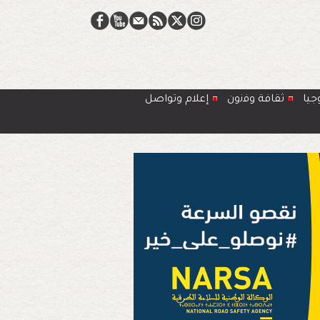
جيا
ﺛﻘﺎﻓﺔ وﻓﻧون
إعلام وتواصل