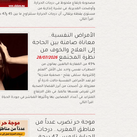
مصحوبة بارتفاع ملحوظ في درجات الحرارة.
وأوضحت المديرية، في نشرة إنذارية من
مستوى يقظة برتقالي، أن درجات الحرارة ستتراوح ما بين 45 و47 درجة،
اقرأ التالي
الأمراض النفسية..
معاناة صامتة بين الحاجة
إلى العلاج والخوف من
نظرة المجتمع
28/07/2026
49% من المغاربة البالغين يعانون من
اضطراب نفسي واحد على الأقل *العلم
إلكترونية: سلمى يفلح - صحفية متدربة*
لم تعد الأمراض النفسية حالات نادرة أو
معزولة، بل أصبحت من أبرز القضايا الصحية
التي تفرض نفسها عالميا، في ظل الارتفاع
المتزايد في أعداد المصابين بها وتأثيرها المباشر في جودة الحياة
اقرأ التالي
موجة حر تضرب عدداً من
مناطق المغرب.. درجات