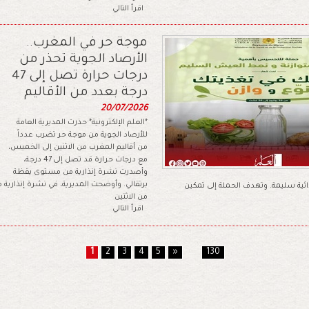
اقرأ التالي
موجة حر في المغرب..
الأرصاد الجوية تحذر من
درجات حرارة تصل إلى 47
درجة بعدد من الأقاليم
20/07/2026
*العلم الإلكترونية* حذرت المديرية العامة
للأرصاد الجوية من موجة حر تضرب عدداً
من أقاليم المغرب من الاثنين إلى الخميس،
مع درجات حرارة قد تصل إلى 47 درجة،
وأصدرت نشرة إنذارية من مستوى يقظة
برتقالي. وأوضحت المديرية، في نشرة إنذارية
ذائية سليمة. وتهدف الحملة إلى تمكين
من الاثنين
اقرأ التالي
1
2
3
4
5
»
...
130