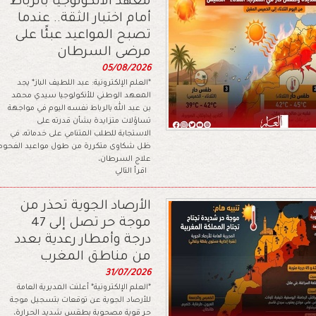
معهد الأنكولوجيا بالرباط
أمام اختبار الثقة.. عندما
تصبح المواعيد عبئًا على
مرضى السرطان
05/08/2026
*العلم الإلكترونية: عبد اللطيف الباز* يجد
المعهد الوطني للأنكولوجيا سيدي محمد
بن عبد الله بالرباط نفسه اليوم في مواجهة
تساؤلات متزايدة بشأن قدرته على
الاستجابة للطلب المتنامي على خدماته، في
ظل شكاوى متكررة من طول مواعيد الفحوصات
علاج السرطان،
اقرأ التالي
الأرصاد الجوية تحذر من
موجة حر تصل إلى 47
درجة وأمطار رعدية بعدد
من مناطق المغرب
31/07/2026
*العلم الإلكترونية* أعلنت المديرية العامة
للأرصاد الجوية عن توقعات بتسجيل موجة
حر قوية مصحوبة بطقس شديد الحرارة،