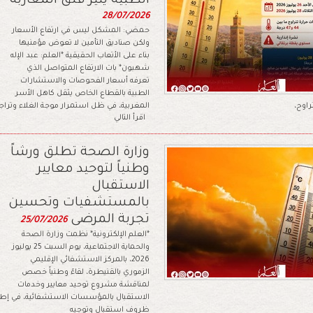
الطبية يثير قلق المغاربة
28/07/2026
حمضي: المشكل ليس في ارتفاع الأسعار
ولكن صناديق التأمين لا تعوض مؤمنيها
بناء على الأتعاب الحقيقية *العلم: عبد الإله
شهبون* بات الارتفاع المتواصل الذي
تعرفه أسعار الفحوصات والاستشارات
الطبية بالقطاع الخاص يثقل كاهل الأسر
راوح،
المغربية، في ظل استمرار موجة الغلاء وتراج
اقرأ التالي
وزارة الصحة تطلق ورشاً
وطنياً لتوحيد معايير
الاستقبال
بالمستشفيات وتحسين
تجربة المرضى
25/07/2026
*العلم الإلكترونية* نظمت وزارة الصحة
والحماية الاجتماعية، يوم السبت 25 يوليوز
2026، بالمركز الاستشفائي الإقليمي
الزموري بالقنيطرة، لقاءً وطنياً خصص
لمناقشة مشروع توحيد معايير وخدمات
الاستقبال بالمؤسسات الاستشفائية، في إطار 
ظروف استقبال وتوجيه