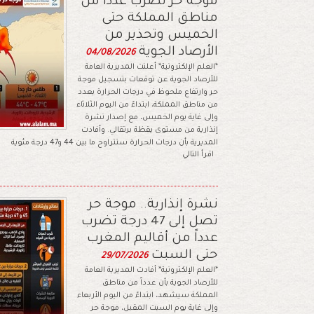
موجة حر تضرب عدداً من
مناطق المملكة حتى
الخميس وتحذير من
الأرصاد الجوية
04/08/2026
*العلم الإلكترونية* أعلنت المديرية العامة
للأرصاد الجوية عن توقعات بتسجيل موجة
حر وارتفاع ملحوظ في درجات الحرارة بعدد
من مناطق المملكة، ابتداءً من اليوم الثلاثاء
وإلى غاية يوم الخميس، مع إصدار نشرة
إنذارية من مستوى يقظة برتقالي. وأفادت
المديرية بأن درجات الحرارة ستتراوح ما بين 44 و47 درجة مئوية
اقرأ التالي
نشرة إنذارية.. موجة حر
تصل إلى 47 درجة تضرب
عدداً من أقاليم المغرب
حتى السبت
29/07/2026
*العلم الإلكترونية* أفادت المديرية العامة
للأرصاد الجوية بأن عدداً من مناطق
المملكة سيشهد، ابتداءً من اليوم الأربعاء
وإلى غاية يوم السبت المقبل، موجة حر