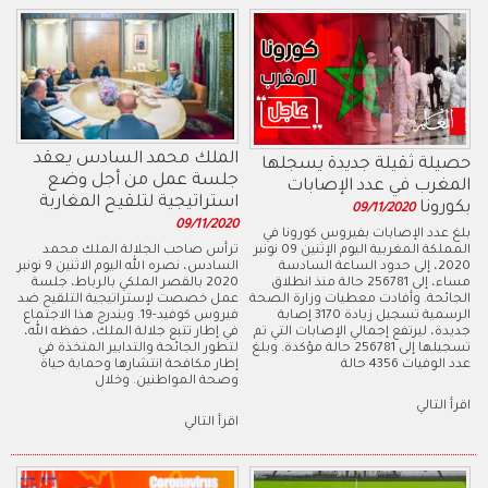
الملك محمد السادس يعقد
حصيلة ثقيلة جديدة يسجلها
جلسة عمل من أجل وضع
المغرب في عدد الإصابات
استراتيجية لتلقيح المغاربة
بكورونا
09/11/2020
09/11/2020
بلغ عدد الإصابات بفيروس كورونا في
المملكة المغربية اليوم الإثنين 09 نونبر
ترأس صاحب الجلالة الملك محمد
2020، إلى حدود الساعة السادسة
السادس، نصره الله اليوم الاثنين 9 نونبر
مساء، إلى 256781 حالة منذ انطلاق
2020 بالقصر الملكي بالرباط، جلسة
الجائحة. وأفادت معطيات وزارة الصحة
عمل خصصت لإستراتيجية التلقيح ضد
الرسمية تسجيل زيادة 3170 إصابة
فيروس كوفيد-19. ويندرج هذا الاجتماع
جديدة، ليرتفع إجمالي الإصابات التي تم
في إطار تتبع جلالة الملك، حفظه الله،
تسجيلها إلى 256781 حالة مؤكدة. وبلغ
لتطور الجائحة والتدابير المتخذة في
عدد الوفيات 4356 حالة
إطار مكافحة انتشارها وحماية حياة
وصحة المواطنين. وخلال
اقرأ التالي
اقرأ التالي