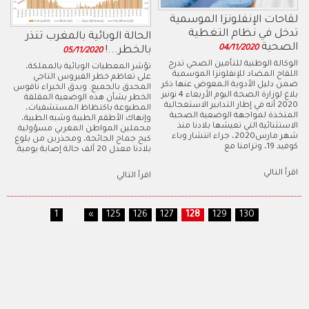
لقاحات الإنفلونزا الموسمية
تدخل في نظام التغطية
الحالة الوبائية بالمغرب تنذر
الصحية
04/11/2020
بالخطر...!
05/11/2020
الوكالة الوطنية للتأمين الصحي تدرج
تؤشر المعطيات الوبائية بالمملكة،
اللقاح المضاد للإنفلونزا الموسمية
على تعاظم خطر الفيروس التاجي
ضمن دليل الأدوية الـمعوض عنها ذكر
المحدق بالجميع. ويدق الخبراء ناقوس
بلاغ لوزارة الصحة اليوم الأربعاء 4 نونبر
الخطر بشأن هذه الوضعية المقلقة
2020 أنه في إطار التدابير الاستعجالية
المطبوعة باكتظاظ المستشفيات،
المتخذة لمواجهة الوضعية الصحية
وإنهاك الأطقم الطبية وشبه الطبية،
الاستثنائية التي تعيشها بلادنا منذ
محملين المواطن المغربي مسؤولية
شهر مارس2020، جراء انتشار وباء
كبح جماح الجائحة، ومحذرين من بلوغ
كوفيد 19، وتزامنا مع
بلادنا معدل 20 ألف حالة إصابة يومية.
اقرأ التالي
اقرأ التالي
1
...
«
125
126
127
128
129
130