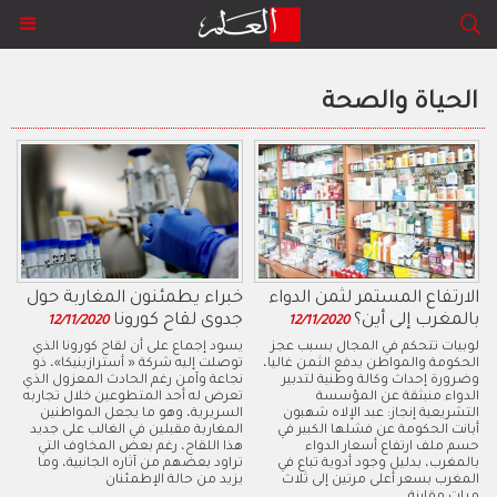
الحياة والصحة
الارتفاع المستمر لثمن الدواء
خبراء يطمئنون المغاربة حول
بالمغرب إلى أين؟
جدوى لقاح كورونا
12/11/2020
12/11/2020
لوبيات تتحكم في المجال بسبب عجز
يسود إجماع على أن لقاح كورونا الذي
الحكومة والمواطن يدفع الثمن غاليا،
توصلت إليه شركة « أسترازينيكا»، ذو
وضرورة إحداث وكالة وطنية لتدبير
نجاعة وآمن رغم الحادث المعزول الذي
الدواء منبثقة عن المؤسسة
تعرض له أحد المتطوعين خلال تجاربه
التشريعية إنجاز: عبد الإلاه شهبون
السريرية، وهو ما يجعل المواطنين
أبانت الحكومة عن فشلها الكبير في
المغاربة مقبلين في الغالب على جديد
حسم ملف ارتفاع أسعار الدواء
هذا اللقاح، رغم بعض المخاوف التي
بالمغرب، بدليل وجود أدوية تباع في
تراود بعضهم من آثاره الجانبية، وما
المغرب بسعر أعلى مرتين إلى ثلاث
يزيد من حالة الإطمئنان