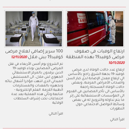
ارتفاع الوفيات في صفوف
100 سرير إضافي لعلاج مرضى
مرضى كوفيد19 بهذه المنطقة
كوفيد19 ببني ملال
12/11/2020
10/11/2020
تم الشروع يوم أمس الأربعاء في نقل
المرضى المصابين بوباء كوفيد-19
ارتفاع عدد حالات الوفاة لدى مرضى
الذين يرقدون بالمركز الاستشفائي
كوفيد-19 بجهة الشرق راجع بالأساس
الجهوي لبني ملال، الى المستشفى
الى ارتفاع معدل الإصابة لدى كبار السن
الميداني الذي انتهت مؤخرا أشغال بنائه
وأصحاب الأمراض المزمنة، وبعض
وتجهيزه بالمعدات والمستلزمات
حالات الوفاة المسجلة راجعة
الطبية اللازمة. العلم الإلكترونية -
بالأساس الى تأخر المصابين في القدوم
متابعة وتأتي هذه العملية بعد عدة
الى المؤسسات الاستشفائية على إثر
اجتماعات تحت إشراف السلطات
ما يتم تداوله والترويج له في بعض
الولائية
وسائط التواصل الاجتماعي حول
التطورات
اقرأ التالي
اقرأ التالي