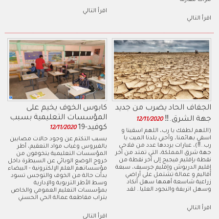
مرات مقارنة
اقرأ التالي
اقرأ التالي
الجفاف الحاد يضرب من جديد
كابوس الخوف يخيم على
المؤسسات التعليمية بسبب
جهة الشرق.‼
12/11/2020
كوفيد-19
12/11/2020
(اللهم لطفك يا رب، اللهم اسقينا و
اسقي بهائمنا، وأحيي بلدنا الميت يا
بسبب التكتم عن وجود حالات مصابين
رب..‼)، عبارات يرددها عدد من فلاحي
بالفيروس وغياب مواد التعقيم، أطر
جهة شرق المملكة، التي تمتد من آخر
المؤسسات التعليمية يتخوفون من
نقطة بإقليم فيجيج إلى آخر نقطة من
خروج الوضع الوبائي عن السيطرة داخل
إقليم الدريوش وإقليم جرسيف، سبعة
مؤسساتهم العلم الإلكترونية - البيضاء
أقاليم و عمالة تشتمل على أراضي
بدأت حالة من الخوف والتوجس تسود
زراعية شاسعة أهمها سهل أنكاد
وسط الأطر التربوية والإدارية
وسهل اتريفة والنجود العليا.. لقد
بمؤسسات التعليم العمومي والخاص
بتراب مقاطعة عمالة الحي الحسني
اقرأ التالي
اقرأ التالي