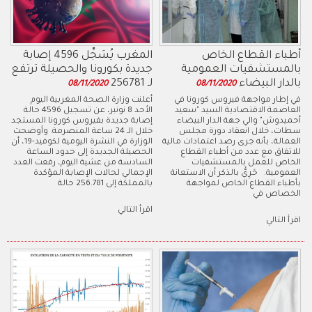
أطباء القطاع الخاص
المغرب يُسَجِّل 4596 إصابة
بالمستشفيات العمومية
جديدة بكورونا والحصيلة ترتفع
بالدار البيضاء
لـ 256781
08/11/2020
08/11/2020
في إطار مواجهة فيروس كورونا في
أعلنت وزارة الصحة المغربية اليوم
العاصمة الاقتصادية السيد "سعيد
الأحد 8 نونبر، عن تسجيل 4596 حالة
أحميدوش" والي جهة الدار البيضاء
إصابة جديدة بفيروس كورونا المستجد
سطات، خلال انعقاد دورة مجلس
خلال الـ 24 ساعة المنصرمة. وأوضحت
العمالة، بأنه جرى رصد اعتمادات مالية
الوزارة في النشرة اليومية لكوفيد-19، أن
للاتفاق مع عدد من أطباء القطاع
الحصيلة الجديدة إلى حدود الساعة
الخاص للعمل بالمستشفيات
السادسة من عشية اليوم، رفعت العدد
العمومية. حَرِيُّ بالذكر أن الاستعانة
الإجمالي لحالات الإصابة المؤكدة
بأطباء القطاع الخاص لمواجهة
بالمملكة إلى 256.781 حالة
الخصاص في
اقرأ التالي
اقرأ التالي