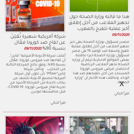
هذا ما قالته وزارة الصحة حول
تجهيز الملاعب من أجل إطلاق
أكبر عملية تلقيح بالمغرب
09/11/2020
شركة أمريكية شهيرة تُعْلِنْ
مصدر مسؤول بوزارة الصحة ينفي خبر
عن لقاح ضد كورونا فعّال
تجهيز الملاعب من أجل إطلاق عملية
بنسبة 90%
09/11/2020
تلقيح واسعة ضد كوفيد 19 نفى مصر
مسؤول بوزارة الصحة خبرا تناقلته
أعلنت شركة الأدوية الأميركية "فايزر"،
بعض المواقع الاخبارية تزعم أن وزارة
أن لقاحها ضد فيروس كورونا، فعّال
الصحة تجهز الملاعب الرياضية
بنسبة 90%، وفق نتائج المرحلة الثالثة
لاحتضان مرضى فيروس كورونا
من التجارب. وتأمل شركة
المستجد من أجل تلقيحهم ضد هذا
فايزر"Pfizer" بأن تكون أول شركة
الوباء. وتناقلت هذه الأخبار ان "وزارة
أميركية لتصنيع الأدوية تكشف عن
الصحة،
بيانات ناجحة من المرحلة الأخيرة من
تجربة لقاح فيروس كورونا COVID-19،
قبل منافستها مودرن.
اقرأ التالي
اقرأ التالي