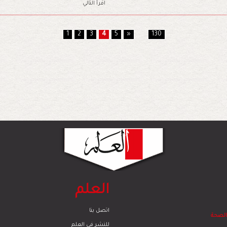
اقرأ التالي
1
2
3
4
5
»
...
130
العلم
اتصل بنا
والصحة
للنشر في العلم