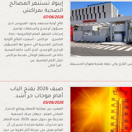
إيبولا تستنفر المصالح
الصحية بمراكش
07/06/2026
نتائج أولية تستبعد وجود الفيروس لدى
مسؤول أوغندي والسلطات تواصل
إجراءات التحقق العلم الإلكترونية - نجاة
الناصري مراكش – أسفرت النتائج الأولية
للتحاليل المخبرية التي خضع لها المسؤول
الإداري الأوغندي، الذي أثارت حالته الصحية
حالة من الاستنفار الوقائي بمدينة مراكش
خلال الأيام الماضية، عن
ونس التازي والي جهة طنجة-تطوان-الحسيمة،
اقرأ التالي
صيف 2026 يفتح الباب
أمام موجات حر أشد..
03/06/2026
المغرب بين مفارقة الأمطار وواقع الاحترار
المناخي العلم - جيهان مريك (صحفية
متدربة) مع دخول صيف 2026، تتجه الأنظار
نحو تحذيرات علمية متزايدة تشير إلى أن
العالم مقبل على مرحلة أكثر تطرفا من حيث