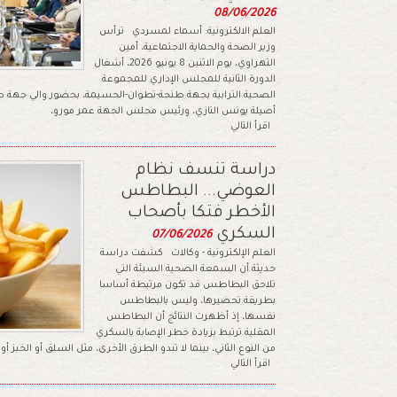
08/06/2026
العلم الالكترونية: أسماء لمسردي ترأس
وزير الصحة والحماية الاجتماعية، أمين
التهراوي، يوم الاثنين 8 يونيو 2026، أشغال
الدورة الثانية للمجلس الإداري للمجموعة
الصحية الترابية بجهة طنجة-تطوان-الحسيمة، بحضور والي جهة 
أصيلة يونس التازي، ورئيس مجلس الجهة عمر مورو،
اقرأ التالي
دراسة تنسف نظام
العوضي... البطاطس
الأخطر فتكا بأصحاب
السكري
07/06/2026
العلم الإلكترونية - وكالات كشفت دراسة
حديثة أن السمعة الصحية السيئة التي
تلاحق البطاطس قد تكون مرتبطة أساسا
بطريقة تحضيرها، وليس بالبطاطس
نفسها، إذ أظهرت النتائج أن البطاطس
المقلية ترتبط بزيادة خطر الإصابة بالسكري
من النوع الثاني، بينما لا تبدو الطرق الأخرى، مثل السلق أو الخبز أ
اقرأ التالي