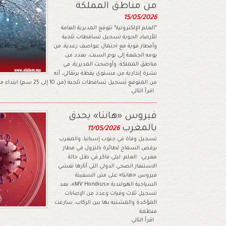
من مناطق المملكة
15/05/2026
*العلم الإلكترونية* تتوقع المديرية العامة
للأرصاد الجوية تسجيل تساقطات ثلجية
وأمطار قوية مع احتمال عواصف رعدية، من
يومه الجمعة إلى يوم السبت، بعدد من
مناطق المملكة. وأوضحت المديرية، في
نشرة إنذارية من مستوى يقظة برتقالي، أنه
من المتوقع تسجيل تساقطات ثلجية (من 10 إلى 25 سم) ابتداء من مرتفعات
اقرأ التالي
فيروس «هانتا» يحدق
بالمغرب
11/05/2026
تسجيل وفاة في جنوب إسبانيا، والمغرب
يرفض السماح لطائرة بالنزول في مطار
مغربي العلم: ليلى فاكر في ظل حالة
الاستنفار الصحي الدولي التي أثارها تفشي
فيروس «هانتا» على متن السفينة
السياحية الهولندية «MV Hondius»، بعد
تسجيل ثلاث وفيات وعدد من الإصابات
المؤكدة والمشتبه بها بين الركاب، سارعت
منظمة
اقرأ التالي