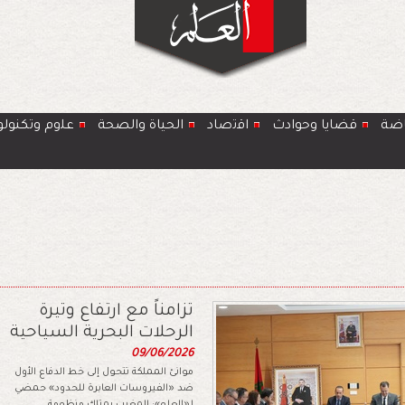
اضة
قضايا وحوادث
اﻗﺗﺻﺎد
الحياة والصحة
ﻋﻠوم وتكنولو
تزامناً مع ارتفاع وتيرة
الرحلات البحرية السياحية
09/06/2026
موانئ المملكة تتحول إلى خط الدفاع الأول
ضد «الفيروسات العابرة للحدود» حمضي