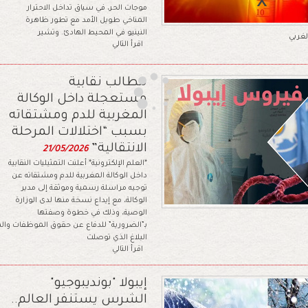
موجات الحر، في سياق تداخل الاحترار
المناخي طويل الأمد مع تطور ظاهرة
النينيو في المحيط الهادئ. وتشير
لغربي
اقرأ التالي
مطالب نقابية
مستعجلة داخل الوكالة
المغربية للدم ومشتقاته
بسبب “اختلالات المرحلة
الانتقالية”
21/05/2026
*العلم الإلكترونية* أعلنت التمثيليات النقابية
داخل الوكالة المغربية للدم ومشتقاته عن
توجيه مراسلة رسمية وموثقة إلى مدير
الوكالة، مع إيداع نسخة منها لدى الوزارة
الوصية، وذلك في خطوة وصفتها
بـ”الضرورية” للدفاع عن حقوق الموظفات و
البلاغ الذي توصلت
اقرأ التالي
إيبولا "بونديبوجيو"
الشرس يستنفر العالم..