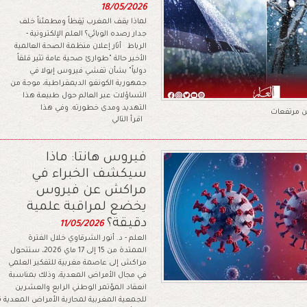
18/05/2026
لماذا يقف المغرب يَقِظاً ومطمئناً خلف
جدار رصده الوبائي؟ العلم الإلكترونية -
الرباط أثار إعلان منظمة الصحة العالمية
الأخير حالة "طوارئ صحية عامة تثير قلقاً
دولياً" بشأن تفشي فيروس إبولا في
جمهورية الكونغو الديمقراطية، موجة من
التساؤلات عبر العالم حول طبيعة هذا
التهديد ومدى خطورته. وفي هذا
اقرأ التالي
فيروس هانتا: ماذا
سيكشف الخبراء في
مراكش عن فيروس
يخضع لمراقبة علمية
دقيقة؟
11/05/2026
العلم - د. أنور الشرقاوي خلال الفترة
الممتدة من 15 إلى 17 ماي 2026، ستتحول
مراكش إلى عاصمة مغربية للتفكير العلمي
في مجال الأمراض المعدية، وذلك بمناسبة
انعقاد المؤتمر الوطني الرابع والعشرين
للجمعية المغربية لمحاربة الأمراض المعدية SMALMI 2026. ويُنظم هذا الحدث العلمي الكبير تحت الرعاية