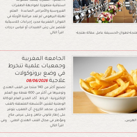
لـ«العلم»: المغرب يمتلك منظومة
استباقية متطورة لمواجهة الطفرات
الفيروسية والأمراض الصاعدة العلم:
نهيلة البرهومي لم تعد مراقبة الأوبئة في
الموانئ المغربية مجرد إجراءات كلاسيكية
تقتصر على رش المبيدات أو قياس درجات
اقرأ التالي
طنجة-تطوان-الحسيمة عامل عمالة طنجة-
الجامعة المغربية
وجمعيات علمية تنخرط
في وضع بروتوكولات
علاجية
08/06/2026
تصنيع أكثر من 140 منتجا من القنب الهندي
وتوفيرها في أكثر من 600 نقطة بيع العلم
الإلكترونية - الرباط أكد المدير العام للوكالة
الوطنية لتقنين الأنشطة المتعلقة بالقنب
الهندي، محمد الكروج، أن المغرب يتوفر
على إطار قانوني جاهز، وعلى عرض متاح
و الهرس،
ومؤطر في مجال القنب الهندي الطبي. وفي 
اقرأ التالي