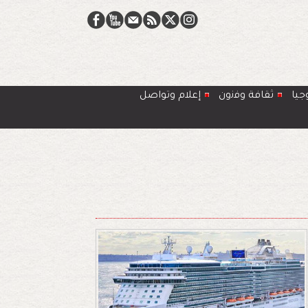
جيا
ﺛﻘﺎﻓﺔ وﻓﻧون
إعلام وتواصل