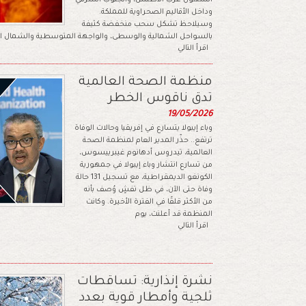
السهول غرب الأطلس، والجنوب-الشرقي
وداخل الأقاليم الصحراوية للمملكة.
وسيلاحظ تشكل سحب منخفضة كثيفة
بالسواحل الشمالية والوسطى، والواجهة المتوسطية والشمال ا
اقرأ التالي
منظمة الصحة العالمية
تدق ناقوس الخطر
19/05/2026
وباء إيبولا يتسارع في إفريقيا وحالات الوفاة
ترتفع.. حذّر المدير العام لمنظمة الصحة
العالمية، تيدروس أدهانوم غيبرييسوس،
من تسارع انتشار وباء إيبولا في جمهورية
الكونغو الديمقراطية، مع تسجيل 131 حالة
وفاة حتى الآن، في ظل تفشٍ وُصف بأنه
من الأكثر قلقًا في الفترة الأخيرة. وكانت
المنظمة قد أعلنت، يوم
اقرأ التالي
نشرة إنذارية: تساقطات
ثلجية وأمطار قوية بعدد