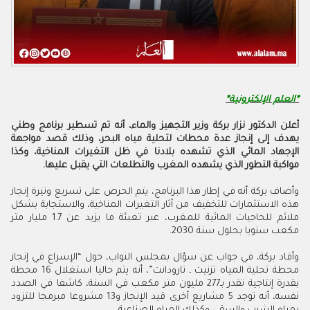
*العلم الإلكترونية*
أعلن الدكتور نزار بركة وزير التجهيز والماء، أنه تم تسطير برنامج وطني
يهدف إلى إنجاز عدة محطات لتحلية مياه البحر، وذلك قصد مواجهة
الإجهاد المائي الذي تشهده بلادنا في ظل التغيرات المناخية، وكذا
مواكبة التطور الذي يشهده المغرب والتطلعات التي يقبل عليها.
وأضاف بركة أنه في إطار هذا البرنامج، يتم الحرص على تسريع وتيرة إنجاز
هذه الاستثمارات للتخفيف من آثار التغيرات المناخية، والاستجابة بشكل
ملائم للحاجيات المائية للمغرب، عبر تعبئة ما يزيد عن 1.7 مليار متر
مكعب سنويا بحلول سنة 2030.
وأفاد بركة، في جواب عن سؤال بمجلس النواب، حول “الإسراع في إنجاز
محطة تحلية المياه تزنيت ـ تارودانت”، أنه يتم حاليا استغلال 16 محطة
بقدرة إنتاجية تقدر بـ277 مليون متر مكعب في السنة، كاشفا في الصدد
نفسه، أنه توجد 5 مشاريع أخرى قيد الإنجاز و13 مشروعا مبرمجا للتزود