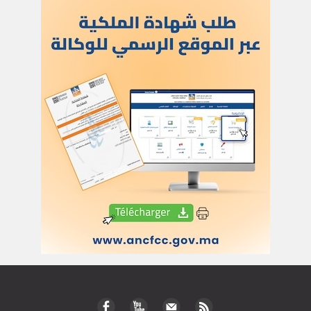
للنشر في العلم
للإشهار
أركان
الحياة والصحة
تكنولوجيا وعلوم
ﺛﻘﺎﻓﺔ وﻓﻧون
إعلام وتواصل
مرئيات
سياسة
دولي
رياضة
مجتمع
قضايا وحوادث