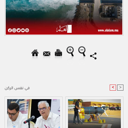
<
>
في نفس الركن