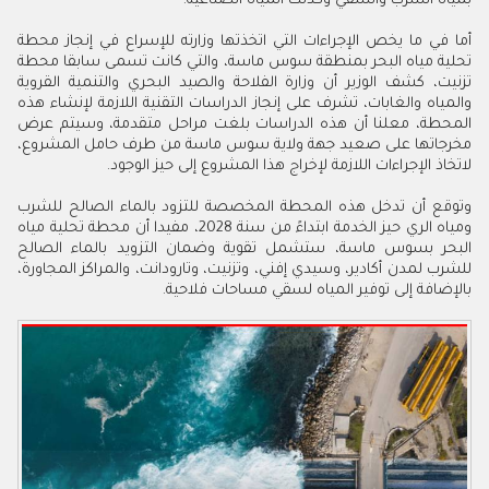
بمياه الشرب والسقي وكذلك المياه الصناعية.
أما في ما يخص الإجراءات التي اتخذتها وزارته للإسراع في إنجاز محطة
تحلية مياه البحر بمنطقة سوس ماسة، والتي كانت تسمى سابقا محطة
تزنيت، كشف الوزير أن وزارة الفلاحة والصيد البحري والتنمية القروية
والمياه والغابات، تشرف على إنجاز الدراسات التقنية اللازمة لإنشاء هذه
المحطة، معلنا أن هذه الدراسات بلغت مراحل متقدمة، وسيتم عرض
مخرجاتها على صعيد جهة ولاية سوس ماسة من طرف حامل المشروع،
لاتخاذ الإجراءات اللازمة لإخراج هذا المشروع إلى حيز الوجود.
وتوقع أن تدخل هذه المحطة المخصصة للتزود بالماء الصالح للشرب
ومياه الري حيز الخدمة ابتداءً من سنة 2028، مفيدا أن محطة تحلية مياه
البحر بسوس ماسة، ستشمل تقوية وضمان التزويد بالماء الصالح
للشرب لمدن أكادير، وسيدي إفني، وتزنيت، وتارودانت، والمراكز المجاورة،
بالإضافة إلى توفير المياه لسقي مساحات فلاحية.