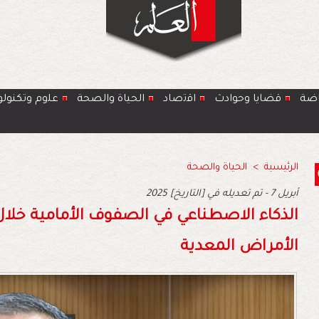
اضة
قضايا وحوادث
اﻗﺗﺻﺎد
الحياة والصحة
ﻋﻠوم وتكنولو
الرئيسية
>
الحياة والصحة
2025 أبريل 7 - تم تعديله في [التاريخ]
الأمراض المعدية