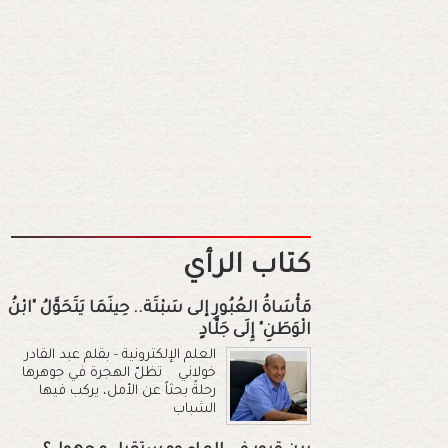
كتاب الرأي
مَأْسَاةُ العُبُورِ إلى سَبْتَة.. حِينَمَا يَتَحَوَّلُ "ابْنُ
الْوَطَنِ" إِلَى جَلَّادٍ
العلم الإلكترونية - بقلم عبد القادر
خولاني تظلّ الهجرة في جوهرها
رحلةً بحثاً عن الأمل، يركب فيها
الشباب