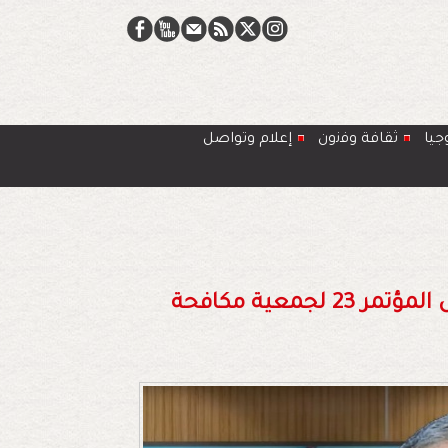
جيا
ﺛﻘﺎﻓﺔ وﻓﻧون
إعلام وتواصل
الذكاء الاصطناعي في الصفوف الأمامية خلال المؤتمر 23 لجمعية مكافحة