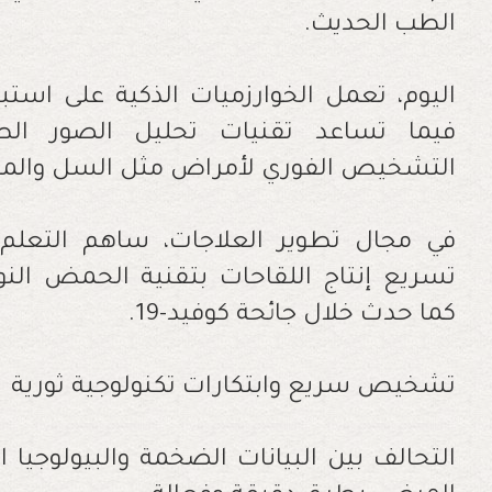
الطب الحديث.
اليوم، تعمل الخوارزميات الذكية على استب
فيما تساعد تقنيات تحليل الصور الطب
التشخيص الفوري لأمراض مثل السل والملار
كما حدث خلال جائحة كوفيد-19.
تشخيص سريع وابتكارات تكنولوجية ثورية
التحالف بين البيانات الضخمة والبيولوجيا ال