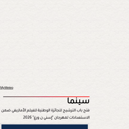
MyMeteo
سينما
فتح باب الترشيح للجائزة الوطنية للفيلم الأمازيغي ضمن
الاستعدادات لمهرجان "إسني ن ورغ" 2026