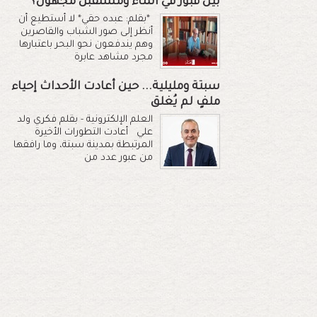
بين قبور في الماء ومستقبل مجهول؟
*بقلم: عبده حقي* لا أستطيع أن
أنظر إلى صور الشباب والقاصرين
وهم يندفعون نحو البحر باعتبارها
مجرد مشاهد عابرة
سبتة ومليلية... حين أعادت الأحداث إحياء
ملفٍ لم يُغلق
العلم الإلكترونية - بقلم فكري ولد
علي أعادت التطورات الأخيرة
المرتبطة بمدينة سبتة، وما رافقها
من عبور عدد من