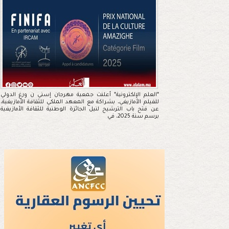
*العلم الإلكترونية* أعلنت جمعية مهرجان إسني ن ورغ الدولي
للفيلم الأمازيغي، بشراكة مع المعهد الملكي للثقافة الأمازيغية،
عن فتح باب الترشيح لنيل الجائزة الوطنية للثقافة الأمازيغية
برسم سنة 2025، في