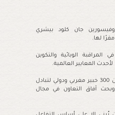
 على يد البروفيسورين جان كلود بيشري
رًا لها.
المراقبة الوبائية والتكوين
لأحدث المعايير العالمية.
وسيكون هذا المؤتمر فرصة ذهبية لأكثر من 300 خبير مغربي ودولي لتبادل
وبحث آفاق التعاون في مجال
يُبنى إلا على أساس التفاعل