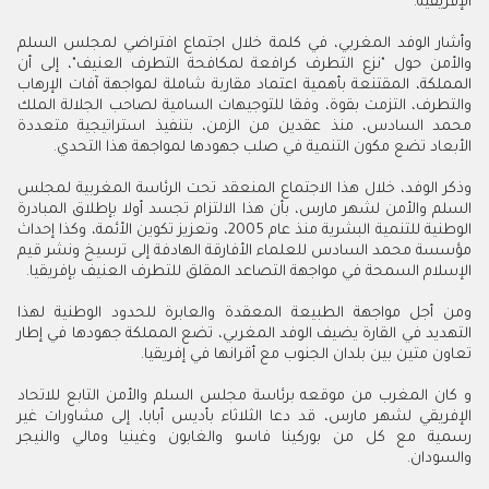
الإفريقية.
وأشار الوفد المغربي، في كلمة خلال اجتماع افتراضي لمجلس السلم
والأمن حول "نزع التطرف كرافعة لمكافحة التطرف العنيف"، إلى أن
المملكة، المقتنعة بأهمية اعتماد مقاربة شاملة لمواجهة آفات الإرهاب
والتطرف، التزمت بقوة، وفقا للتوجيهات السامية لصاحب الجلالة الملك
محمد السادس، منذ عقدين من الزمن، بتنفيذ استراتيجية متعددة
الأبعاد تضع مكون التنمية في صلب جهودها لمواجهة هذا التحدي.
وذكر الوفد، خلال هذا الاجتماع المنعقد تحت الرئاسة المغربية لمجلس
السلم والأمن لشهر مارس، بأن هذا الالتزام تجسد أولا بإطلاق المبادرة
الوطنية للتنمية البشرية منذ عام 2005، وتعزيز تكوين الأئمة، وكذا إحداث
مؤسسة محمد السادس للعلماء الأفارقة الهادفة إلى ترسيخ ونشر قيم
الإسلام السمحة في مواجهة التصاعد المقلق للتطرف العنيف بإفريقيا.
ومن أجل مواجهة الطبيعة المعقدة والعابرة للحدود الوطنية لهذا
التهديد في القارة يضيف الوفد المغربي، تضع المملكة جهودها في إطار
تعاون متين بين بلدان الجنوب مع أقرانها في إفريقيا.
و كان المغرب من موقعه برئاسة مجلس السلم والأمن التابع للاتحاد
الإفريقي لشهر مارس، قد دعا الثلاثاء بأديس أبابا، إلى مشاورات غير
رسمية مع كل من بوركينا فاسو والغابون وغينيا ومالي والنيجر
والسودان.