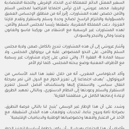
السفير الممثل الدائم للمملكة لدى الاتحاد الإفريقي واللجنة الاقتصادية
لإفريقيا، محمد عروشي، الذي ترأس اجتماعا افتراضيا لمجلس السلم
والأمن خصص لهذه المشاورات، إأبرز أنه من منطلق الإحساس العميق
بالمسؤولية والالتزام الراسخ لصالح وحدة وسلم واستقرار وتقدم قارتنا
العزيزة، دعت المملكة المغربية، بصفتها رئيسا لمجلس السلم والأمن،
لهذه المشاورات غير الرسمية مع الاشقاء من بوركينا فاسو والغابون
وغينيا ومالي والنيجر والسودان.
وأشار عروشي إلى أن هذه المشاورات تندرج بالكامل ضمن ولاية مجلس
السلم والأمن، على النحو المنصوص عليه في بروتوكول المجلس، ولا
سيما المادة 8- الفقرة 11، والتي تنص على إجراء مشاورات غير رسمية
مع الأطراف المعنية بوضع يبحثه المجلس، كلما لزم الأمر.
وأكد الدبلوماسي المغربي، أنه من خلال تنفيذ هذا البند الأساسي من
البروتوكول، "يهدف اجتماعنا إلى تعزيز الحوار مع الدول التي تمر بمرحلة
انتقال سياسي، والاستماع إليها واستكشاف أفضل السبل لتعزيز
الاستقرار والسلم وعودتها إلى النظام الدستوري، وبالتالي تمهيد الطريق
لإعادة إدماجها الكامل في منظمتنا القارية".
وشدد على أن هذا الإطار غير الرسمي "يتيح لنا بالتالي فرصة التطرق،
بصراحة تامة وبروح بناءة، لتحديات وتوقعات هذه البلدان الشقيقة، مع
الأخذ في الاعتبار واقعها وخصوصياتها الوطنية والديناميات الإقليمية".
وأضاف أن هذا الاجتماع يهدف إلى أن يكون خطوة أساسية لتعزيز الحوار