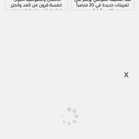
عبد اللطيف حموشي يؤشر على
الاحتلال وخصوصية الجوار…
تعيينات جديدة في 20 منصباً
خمسة قرون من المد والجزر
للمسؤولية
فوق ضفتي مضيق لم يعرف
الهدوء