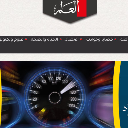
اضة
قضايا وحوادث
اﻗﺗﺻﺎد
الحياة والصحة
ﻋﻠوم وتكنولو