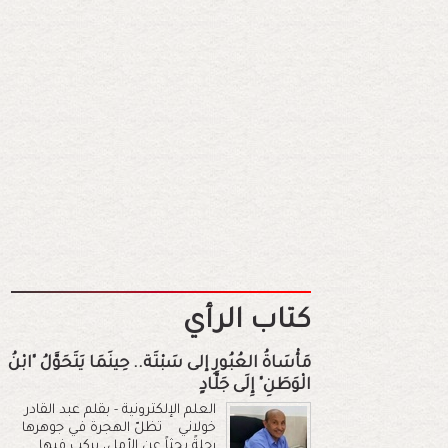
كتاب الرأي
مَأْسَاةُ العُبُورِ إلى سَبْتَة.. حِينَمَا يَتَحَوَّلُ "ابْنُ
الْوَطَنِ" إِلَى جَلَّادٍ
العلم الإلكترونية - بقلم عبد القادر
خولاني تظلّ الهجرة في جوهرها
رحلةً بحثاً عن الأمل، يركب فيها