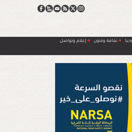
جيا
ﺛﻘﺎﻓﺔ وﻓﻧون
إعلام وتواصل