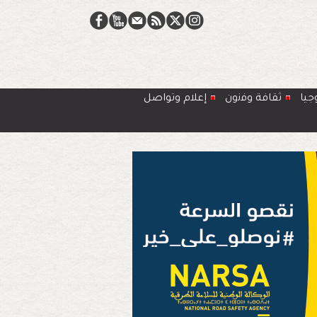
جيا
ﺛﻘﺎﻓﺔ وﻓﻧون
إعلام وتواصل