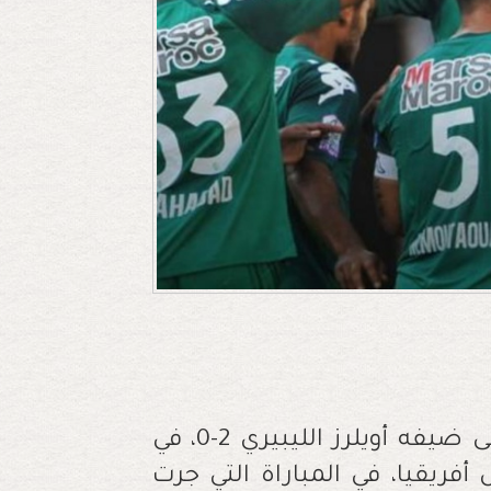
تمكن فريق الرجاء البيضاوي من التغلب على ضيفه أويلرز الليبيري 2-0، في
أفريقيا، في المباراة التي جرت