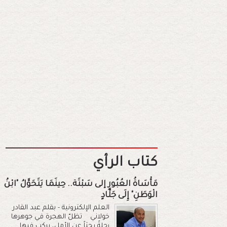
كتاب الرأي
مَأْسَاةُ العُبُورِ إلى سَبْتَة.. حِينَمَا يَتَحَوَّلُ "ابْنُ
الْوَطَنِ" إِلَى جَلَّادٍ
العلم الإلكترونية - بقلم عبد القادر
خولاني تظلّ الهجرة في جوهرها
رحلةً بحثاً عن الأمل، يركب فيها