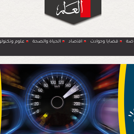
اضة
قضايا وحوادث
اﻗﺗﺻﺎد
الحياة والصحة
ﻋﻠوم وتكنولو