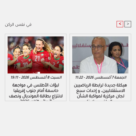
<
>
في نفس الركن
الجمعة 7 أغسطس 2026 - 11:22
السبت 8 أغسطس 2026 - 19:11
هيكلة جديدة لرابطة الرياضيين
لبؤات الأطلس في مواجهة
الاستقلاليين، و إحداث سبع
حاسمة أمام جنوب إفريقيا
لجان مركزية لمواكبة الشأن
لانتزاع بطاقة المونديال ونصف
الرياضي ببلادنا..
نهائي “كان 2026”