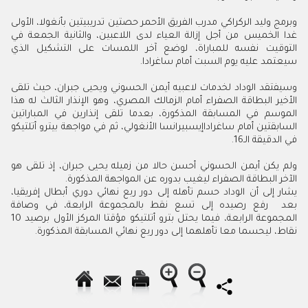
وبرمج وليد الركراكي مدرب الفريق الأحمر حصتين تدريبيتين بأنغولا، الأولى
غدا الخميس من أجل إزالة العياء لدى اللاعبين، والثانية الجمعة في
التوقيت نفسه للمباراة، لوضع آخر اللمسات على التشكيل الذي
سيعتمد عليه يوم السبت أمام ساغرادا
.
وسيفتقد الوداد لخدمات لاعبيه أيمن الحسوني ويحيى جبران، حيث تلقى
الأخير البطاقة الصفراء أمام الزمالك المصري، وهو الإنذار الثالث له هذا
الموسم في المسابقة المذكورة، بعدما تلقى إنذارين في المباراتين
السابقتين أمام ساغراداإيسبيرانسا الأنغولي، ثم في مواجهة بيترو أتلتيكو
في الدقيقة الـ16
.
ولم يكن أيمن الحسوني أحسن حالا من زميله يحيى جبران، إذ تلقى هو
الآخر البطاقة الصفراء ليغيب بدوره عن المواجهة المذكورة
.
يشار إلى أن الوداد حسم تأهله إلى دور ربع نهائي دوري أبطال إفريقيا،
بعد رفع رصيده إلى تسع نقط بالمجموعة الرابعة، في وصافة
المجموعة الرابعة، فيما يحتل بترو أتلتيكو مؤقتا المركز الأول برصيد 10
نقاط، ليحسما معا تأهلهما إلى دور ربع نهائي المسابقة المذكورة
.