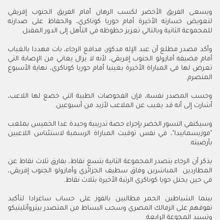
ويسعى الفريق الأخضر لكسب الرهان أمام الفريق الجنوب إفريقي
لتعويض خسارته الأخيرة أمام حوريا كوناكري، والحفاظ على صدارته
للمجموعة الثانية وبالتالي تعزيز حظوظه في التأهل إلى الدور المقبل
.
وأكد مصدر مطلع أن عبد الإله مدكور، مدافع الرجاء، بات مهددا بالغياب
أمام مضيفه أمازولو الجنوب إفريقي، لأنه لا يزال يعاني من الإصابة التي
تعرض لها في المباراة الأخيرة بغينيا أمام حوريا كوناكري، نهاية الأسبوع
المنصرم
.
وحسب المصدر نفسه، فإن الفحوصات الطبية التي خضع لها اللاعب،
أشارت إلى أنه قد يغيب عن الملاعب لأزيد من أسبوعين
.
وسيكتفي النسور الخضر بإجراء حصة تدريبية وحيدة غدا الخميس بملعب
"موزيسمابيدا"، في نفس توقيت المباراة الرسمية لاستئناس اللاعبين
بأرضيته
.
يذكر أن الرجاء يتصدر المجموعة الثانية بتسع نقاط، بفارق ثلاث نقاط عن
المطاردين المباشرين وفاق سطيف الجزائري وأمازولو الجنوب إفريقي،
في حين يحتل حويا كوناكري الرتبة الأخيرة بثلاث نقاط
.
بينما الشياطين الحمر مطالبين بالفوز على حساب ساغرادا لتأكيد
تفوقهم على الزمالك المصري وسحب البساط من المتصدر بيتروأتليتيكو
وتسيد المجوعة الرابعة
.