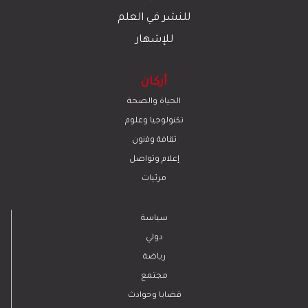
للنشر في العلم
للإشهار
أركان
الحياة والصحة
تكنولوجيا وعلوم
ﺛﻘﺎﻓﺔ وﻓﻧون
إعلام وتواصل
مرئيات
سياسة
دولي
رياضة
مجتمع
قضايا وحوادث