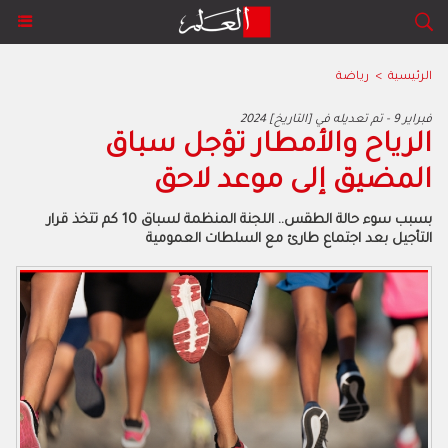
الرئيسية
>
رياضة
2024 فبراير 9 - تم تعديله في [التاريخ]
الرياح والأمطار تؤجل سباق
المضيق إلى موعد لاحق
بسبب سوء حالة الطقس.. اللجنة المنظمة لسباق 10 كم تتخذ قرار
التأجيل بعد اجتماع طارئ مع السلطات العمومية