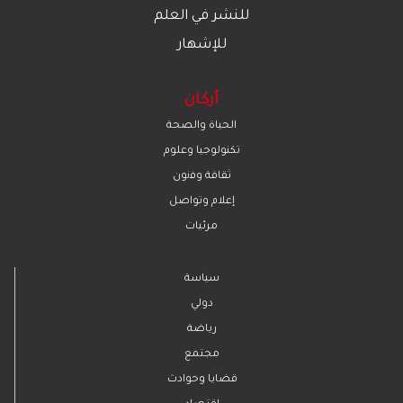
للنشر في العلم
للإشهار
أركان
الحياة والصحة
تكنولوجيا وعلوم
ﺛﻘﺎﻓﺔ وﻓﻧون
إعلام وتواصل
مرئيات
سياسة
دولي
رياضة
مجتمع
قضايا وحوادث