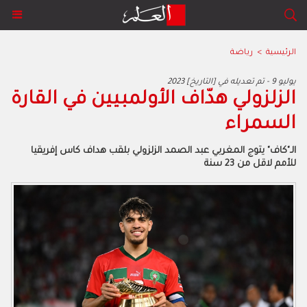
الرئيسية
>
رياضة
2023 يوليو 9 - تم تعديله في [التاريخ]
الزلزولي هدّاف الأولمبيين في القارة
السمراء
الـ"كاف" يتوج المغربي عبد الصمد الزلزولي بلقب هداف كاس إفريقيا
للأمم لاقل من 23 سنة