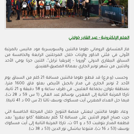
العلم الإلكترونية - عبد القادر خولاني
فاز المتسابق الروماني طوما فالنتين والسويسرية مود ماتيس بالمرتبة
الأولى في فئتي الذكور والإناث خلال المرحلتين الرابعة والخامسة من
السباق البيقاري الدولي "أوروبا - إفريقيا ترايل"، اللتين جرتا يومي الأحد
والاثنين من شهر نونبر الجاري بعمالة المضيق-الفنيدق.
وحسب (و.م.ع) قد قطع طوما فالنتين مسافة 21 كلم من السباق يوم
الأحد 2 نونبر الجاري في مدار بالجبل الأبيض بعلو فاق 1600 مترا،
بمنطقة بلوازن بجماعة العليين، في ظرف ساعة و 58 دقيقة و 21 ثانية،
تاركا المرتبة الثانية إلى المغربي بوسالم عبد العالي (1 س 59 د 28 ث)،
فيما حل العداء المغربي آيت مسكوك يوسف ثالثا (2 س 00 د 41 ثانية).
وعاد طوما فالنتين ليعتلي منصة التتويج خلال المرحلة الخامسة التي
جرت صباح اليوم الاثنين على مسافة 12 كلم بمنطقة "كابو نيغرو" بعد
قطعه المدار بتوقيت 53 د و 01 ث، تاركا المرتبة الثانية إلى آيت مسكوك
يوسف (53 د 16 ث)، متبوعا بباشكي نور الدين (53 د 38 ث).