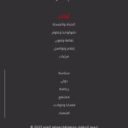
أركان
الحياة والصحة
تكنولوجيا وعلوم
ﺛﻘﺎﻓﺔ وﻓﻧون
إعلام وتواصل
مرئيات
سياسة
دولي
رياضة
مجتمع
قضايا وحوادث
اقتصاد
© 2023 جميع الحقوق محفوظة لموقع العلم