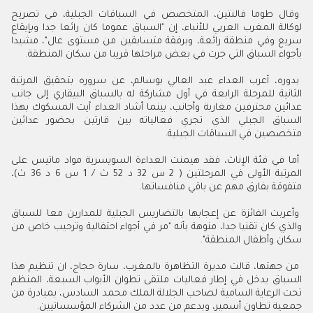
وقال طوما فالنتين، المتخصص في السباقات الجبلية، في تصريح
لوكالة المغرب العربي للأنباء، إن "السباق عموما كان رائعا جدا وبإيقاع
سريع وفي منطقة رائعة، وبرفقة متسابقين من مستوى عال"، مشيدا
بأجواء السباق التي جرت في بعض مراحلها قريبا من سكان المنطقة.
بدوره، أعرب العداء عبد العالي بوسالم، عن سروره بتحقيق المرتبة
الثانية للمرحلة الرابعة في أول مشاركة له بالسباق البيقاري إلى جانب
عدائين محترفين مغاربة وأجانب، بينما أشاد العداء آيت المسكوك بهذا
السباق الجبلي الذي تجري فعالياته بين قارتين بحضور عدائين
متخصصين في السباقات الجبلية.
أما في فئة الإناث، فقد هيمنت العداءة السويسرية مواد ماتيس على
المرتبة الأولى في المرحلتين ( 2 س 32 د 52 ث / 1 س 6 د 36 ث)،
متفوقة بفارق مهم عن باقي منافساتها.
وأعربت الفائزة عن إعجابها بالتضاريس الجبلية للمدارين معا للسباق
والذي كان تقنيا جدا، منوهة بأنه "مر في أجواء احتفالية وترحيب خاص من
سكان وأطفال المنطقة".
من جهتها، قالت مديرة التظاهرة بالمغرب، سارة حجاج، ان تنظيم هذا
السباق يدخل في إطار فعاليات ملتقى تطوان الأبواب السبعة، المنظم
تحت الرعاية السامية لصاحب الجلالة الملك محمد السادس، بمبادرة من
جمعية تطاون أسمير، وبدعم من عدد من الشركاء المؤسساتيين.