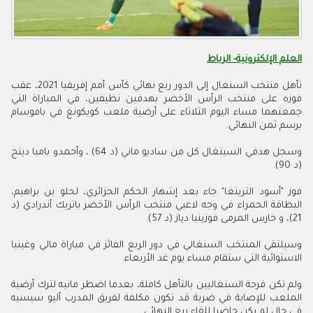
العلم الإلكترونية- الرباط
تأهل منتخب السنغال إلى الدور ربع نهائي كأس أمم إفريقيا 2021، عقب
فوزه على منتخب الرأس الأخضر بهدفين نظيفين، في المباراة التي
جمعتهما مساء اليوم الثلاثاء على أرضية ملعب كويكونغ في بافوسام
برسم ثمن النهائي.
وسجل هدفي السينغال كل من ساديو ماني (د 64) ، وأحمدو بامبا دينج
(د 90).
فوز "أسود الترينغا" جاء بعد إشهار الحكم الجزائري، لحلو بن براهيم،
البطاقة الحمراء في وجه لاعبي منتخب الرأس الأخضر باتريك أندرادي (د
21)، و حارس المرمى فوزينيا دياز (د 57).
وسيلتقي المنتخب السنغالي في دور الربع الفائز في مباراة مالي وغينيا
الاستوائية التي ستقام مساء يوم غد الأربعاء.
ولم تكن فرحة السنغاليين بالتأهل كاملة، بعدما اضطر مانيه لترك أرضية
الملعب للإصابة في ضربة قد تكون مكلفة لفريق المدرب أليو سيسيه
في حال لم يكن حاضرا للقاء ربع النهائي.