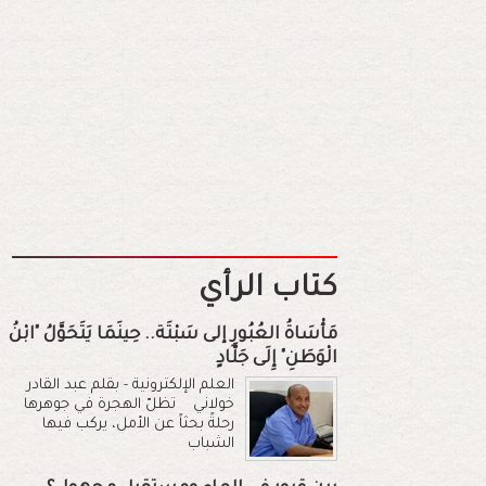
كتاب الرأي
مَأْسَاةُ العُبُورِ إلى سَبْتَة.. حِينَمَا يَتَحَوَّلُ "ابْنُ
الْوَطَنِ" إِلَى جَلَّادٍ
العلم الإلكترونية - بقلم عبد القادر
خولاني تظلّ الهجرة في جوهرها
رحلةً بحثاً عن الأمل، يركب فيها
الشباب