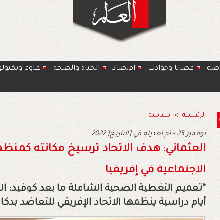
اضة
قضايا وحوادث
اﻗﺗﺻﺎد
الحياة والصحة
ﻋﻠوم وتكنولو
الرئيسية
>
سياسة
2022 نوفمبر 25 - تم تعديله في [التاريخ]
العثماني: هدف الاتحاد ترسيخ مكانته كمنظمة
الاجتماعية في إفريقيا
“تعميم التغطية الصحية الشاملة ما بعد كوفيد: الر
أيام دراسية ينظمها الاتحاد الإفريقي للتعاضد بدكار