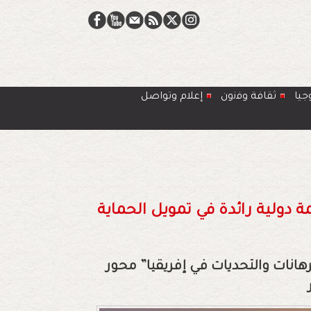
جيا
ﺛﻘﺎﻓﺔ وﻓﻧون
إعلام وتواصل
 دولية رائدة في تمويل الحماية
هانات والتحديات في إفريقيا” محور