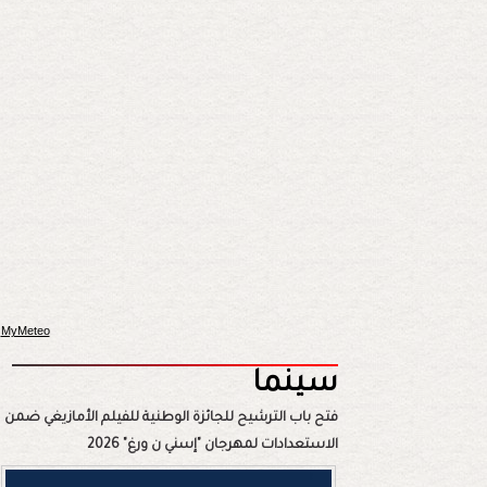
MyMeteo
سينما
فتح باب الترشيح للجائزة الوطنية للفيلم الأمازيغي ضمن
الاستعدادات لمهرجان "إسني ن ورغ" 2026