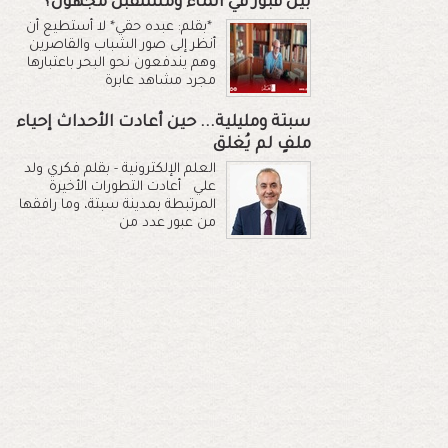
بين قبور في الماء ومستقبل مجهول؟
*بقلم: عبده حقي* لا أستطيع أن
أنظر إلى صور الشباب والقاصرين
وهم يندفعون نحو البحر باعتبارها
مجرد مشاهد عابرة
سبتة ومليلية... حين أعادت الأحداث إحياء
ملفٍ لم يُغلق
العلم الإلكترونية - بقلم فكري ولد
علي أعادت التطورات الأخيرة
المرتبطة بمدينة سبتة، وما رافقها
من عبور عدد من