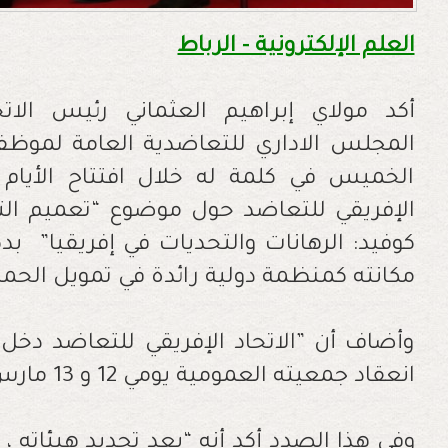
العلم الإلكترونية - الرباط
أكد مولاي إبراهيم العثماني رئيس الات
المجلس الاداري للتعاضدية العامة لموظفي
الخميس في كلمة له خلال افتتاح الأيام ا
الإفريقي للتعاضد حول موضوع “تعميم الت
كوفيد: الرهانات والتحديات في إفريقيا” بدك
مكانته كمنظمة دولية رائدة في تمويل الحماي
وأضاف أن ”الاتحاد الإفريقي للتعاضد دخ
انعقاد جمعيته العمومية يومي 12 و 13 مارس في المغرب
وفي هذا الصدد أكد أنه “بعد تجديد هيئاته ، 