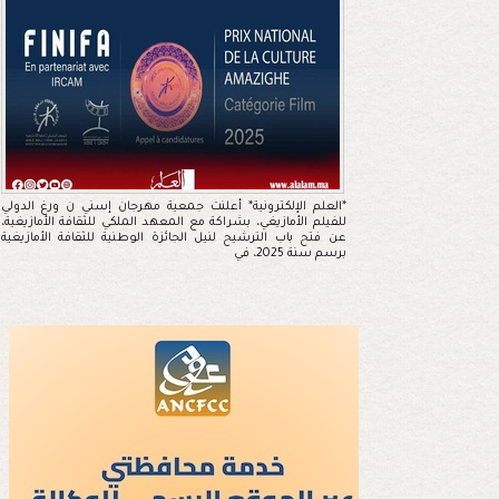
*العلم الإلكترونية* أعلنت جمعية مهرجان إسني ن ورغ الدولي
للفيلم الأمازيغي، بشراكة مع المعهد الملكي للثقافة الأمازيغية،
عن فتح باب الترشيح لنيل الجائزة الوطنية للثقافة الأمازيغية
برسم سنة 2025، في